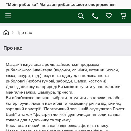
"Мрія рибалки" Магазин рибальського спорядження
Про нас
Про нас
Магазин існує шість років, займається продажем
рибальського інвентарю (вудочки, спінінги, котушки, чохли,
ліска, шнури, і т.д.), взуття та одягу для полювання та
риболовлі (чоботи гумові, заброди, шапки, костюми).
Для відпочинку на природі Ви можете купити у нас мангали,
мангали-валізи, шампура, триноги.
Ви обов'язково повинні вибрати та купити ліхтарики налобні,
ліхтарі ручні, лампи наметові та незамінну річ на відпочинку
зарядний пристрій "Портативний зовнішній акумулятор Power
Bank" а також "фільтри-глечики" для очищення води та інші
товари для відпочинку та туризму.
Весь товар новий, повністю відповідає фото та опису.