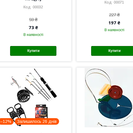
00071
00032
227 ₴
93 ₴
197 ₴
73 ₴
В наявності
В наявності
Купити
Купити
–12%
Залишилось 26 днів