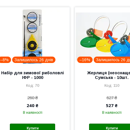
–8%
Залишилось 26 днів
–16%
Залишилось 26 д
Набір для зимової риболовлі
Жерлиця (неоснаще
ІФР - 1000
Сумська - 10шт.
70
110
260 ₴
627 ₴
240 ₴
527 ₴
В наявності
В наявності
Купити
Купити