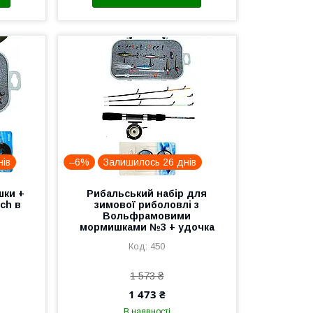
нів
–6%
Залишилось 26 днів
ки +
Рибальський набір для
ch в
зимової риболовлі з
Вольфрамовими
мормишками №3 + удочка
450
1 573 ₴
1 473 ₴
В наявності