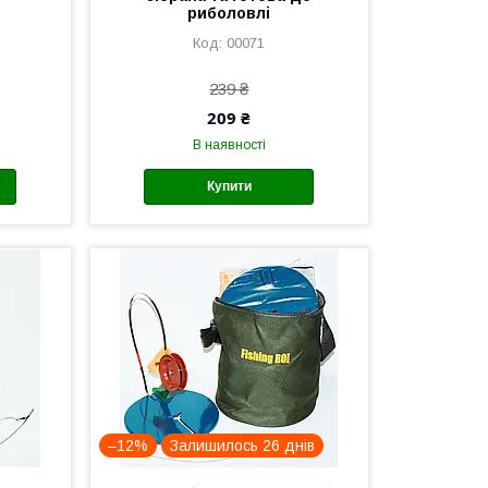
риболовлі
00071
239 ₴
209 ₴
В наявності
Купити
–12%
Залишилось 26 днів