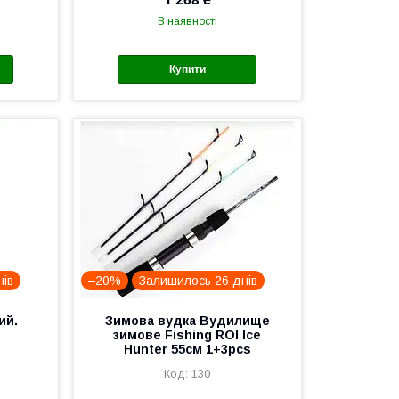
В наявності
Купити
нів
–20%
Залишилось 26 днів
ий.
Зимова вудка Вудилище
зимове Fishing ROI Ice
Hunter 55см 1+3pcs
130