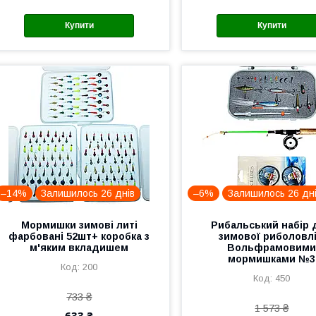
Купити
Купити
–14%
Залишилось 26 днів
–6%
Залишилось 26 дн
Мормишки зимові литі
Рибальський набір 
фарбовані 52шт+ коробка з
зимової риболовлі
м'яким вкладишем
Вольфрамовим
мормишками №3
200
450
733 ₴
1 573 ₴
633 ₴