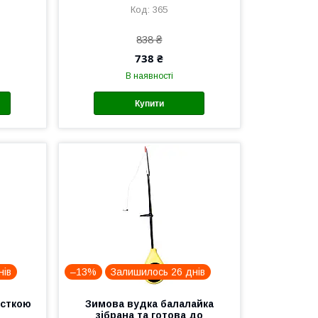
365
838 ₴
738 ₴
В наявності
Купити
нів
–13%
Залишилось 26 днів
асткою
Зимова вудка балалайка
зібрана та готова до