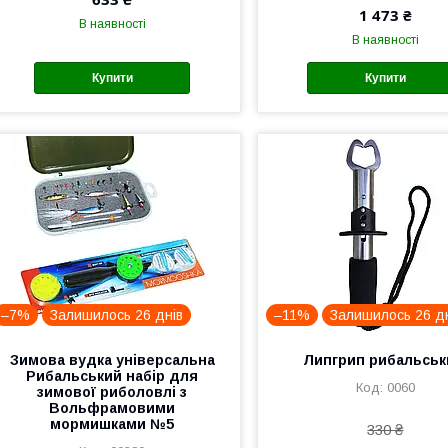
1 473 ₴
В наявності
В наявності
Купити
Купити
–7%
Залишилось 26 днів
–11%
Залишилось 26 д
Зимова вудка універсальна
Липгрип рибальськ
Рибальський набір для
0060
зимової риболовлі з
Вольфрамовими
мормишками №5
330 ₴