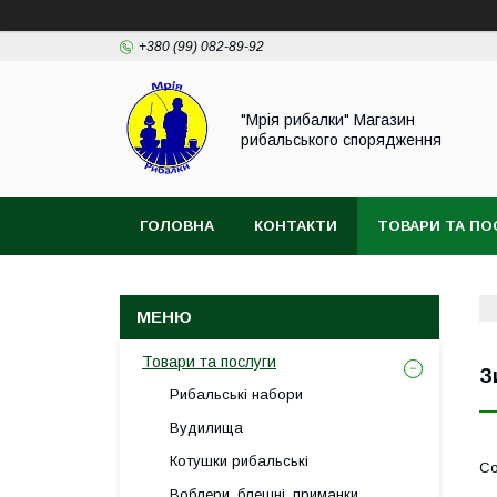
+380 (99) 082-89-92
"Мрія рибалки" Магазин
рибальського спорядження
ГОЛОВНА
КОНТАКТИ
ТОВАРИ ТА ПО
ВІДГУКИ
Товари та послуги
З
Рибальські набори
Вудилища
Котушки рибальські
Воблери, блешні, приманки