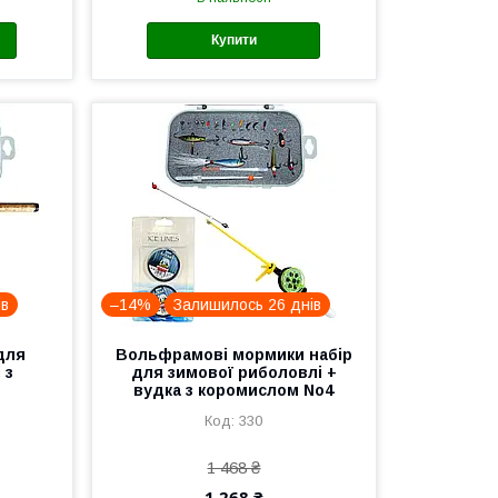
Купити
ів
–14%
Залишилось 26 днів
для
Вольфрамові мормики набір
 з
для зимової риболовлі +
и
вудка з коромислом No4
330
1 468 ₴
1 268 ₴