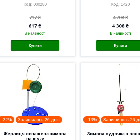
000280
1420
717 ₴
4 708 ₴
617 ₴
4 308 ₴
В наявності
В наявності
Купити
Купити
–22%
Залишилось 26 днів
–13%
Залишилось 26 д
Жерлиця оснащена зимова
Зимова вудочка з осн
на щуку