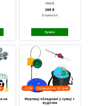
358 ₴
288 ₴
В наявності
Купити
ів
–12%
Залишилось 26 днів
а на
Жерлиці обладнані у сумці +
вудочка