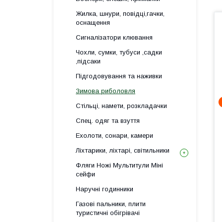
Жилка, шнури, повідці,гачки,
оснащення
Сигналізатори клювання
Чохли, сумки, тубуси ,садки
,підсаки
Підгодовування та наживки
Зимова риболовля
Стільці, намети, розкладачки
Спец. одяг та взуття
Ехолоти, сонари, камери
Ліхтарики, ліхтарі, світильники
Фляги Ножі Мультитули Міні
сейфи
Наручні годинники
Газові пальники, плити
туристичні обігрівачі