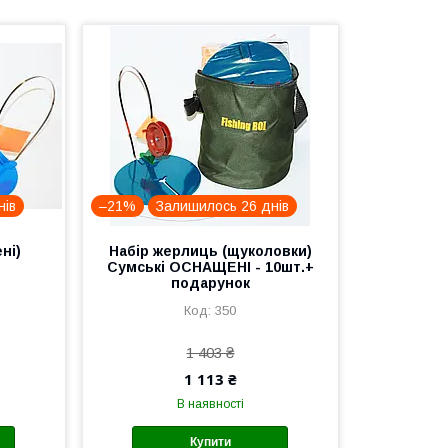
нів
–21%
Залишилось 26 днів
ні)
Набір жерлиць (щуколовки)
Сумські ОСНАЩЕНІ - 10шт.+
подарунок
350
1 403 ₴
1 113 ₴
В наявності
Купити