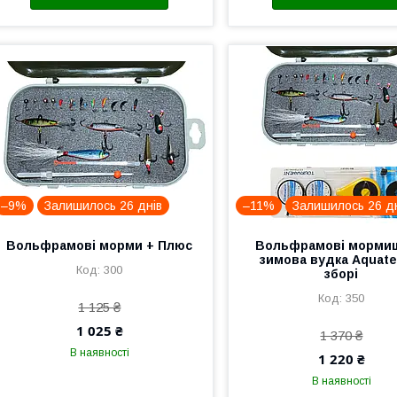
–9%
Залишилось 26 днів
–11%
Залишилось 26 д
Вольфрамові морми + Плюс
Вольфрамові мормиш
зимова вудка Aquate
300
зборі
350
1 125 ₴
1 025 ₴
1 370 ₴
В наявності
1 220 ₴
В наявності