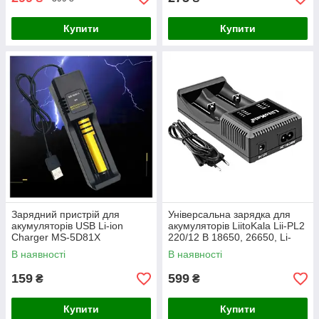
Купити
Купити
Зарядний пристрій для
Універсальна зарядка для
акумуляторів USB Li-ion
акумуляторів LiitoKala Lii-PL2
Charger MS-5D81X
220/12 В 18650, 26650, Li-
Ion, LiFePO4, Ni-Mh, Ni-Cd
В наявності
В наявності
159
599
₴
₴
Купити
Купити