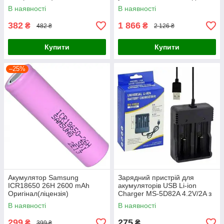
В наявності
В наявності
382
1 866
₴
₴
482 ₴
2 126 ₴
Купити
Купити
–25%
Акумулятор Samsung
Зарядний пристрій для
ICR18650 26H 2600 mAh
акумуляторів USB Li-ion
Оригінал(ліцензія)
Charger MS-5D82A 4.2V/2A з
2 слотами
В наявності
В наявності
299
275
₴
₴
399 ₴