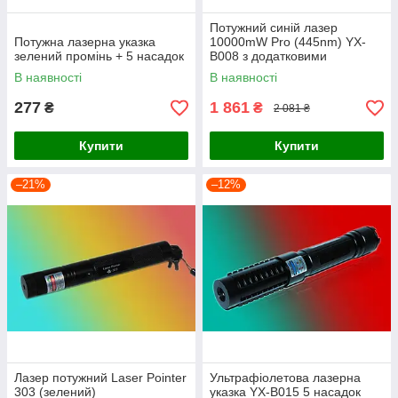
Потужний синій лазер
Потужна лазерна указка
10000mW Pro (445nm) YX-
зелений промінь + 5 насадок
B008 з додатковими
насадками!
В наявності
В наявності
277
1 861
₴
₴
2 081 ₴
Купити
Купити
–21%
–12%
Лазер потужний Laser Pointer
Ультрафіолетова лазерна
303 (зелений)
указка YX-B015 5 насадок