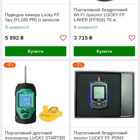
Портативний бездротовий
Підводна камера Lucky FF
WI-FI лунолот LUCKY FF
Spy (FL180 PR) із записом
LAKER (FF916) 70 м.
В наявності
В наявності
5 892
3 715
₴
₴
Купити
Купити
–4%
–3%
Портативний дротовий
Портативний бездротовий
ехолокатор LUCKY STARTER
ехолот LUCKY FF PONY