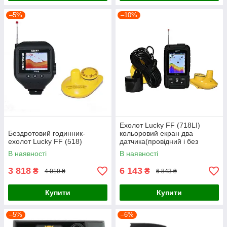
–5%
–10%
Ехолот Lucky FF (718LI)
Бездротовий годинник-
кольоровий екран два
ехолот Lucky FF (518)
датчика(провідний і без
провідний)
В наявності
В наявності
3 818
6 143
₴
₴
4 019 ₴
6 843 ₴
Купити
Купити
–5%
–6%