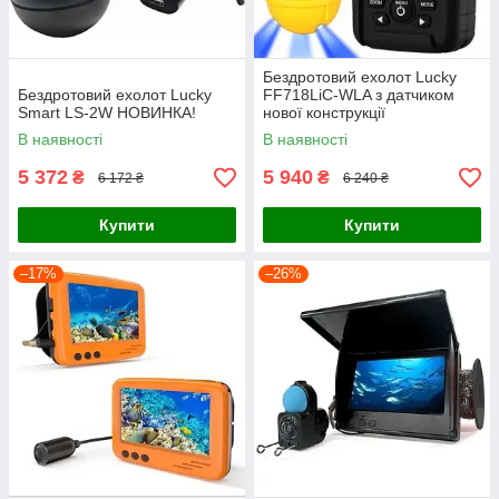
Бездротовий ехолот Lucky
Бездротовий ехолот Lucky
FF718LiC-WLA з датчиком
Smart LS-2W НОВИНКА!
нової конструкції
В наявності
В наявності
5 372
5 940
₴
₴
6 172 ₴
6 240 ₴
Купити
Купити
–17%
–26%