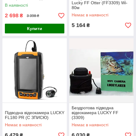
портативний
Lucky FF Otter (FF3309) Wi-
В наявності
перезаряджуваний
80м
бездротовий Ехолот
2 698
Немає в наявності
₴
3 398 ₴
5 164
₴
Купити
Бездротова підводна
Підводна відеокамера LUCKY
відеокамера LUCKY FF
FL180 PR (C ЗПИСЮ)
(3309)
Немає в наявності
Немає в наявності
6 479
6 030
₴
₴