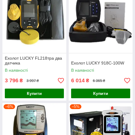
Ехолот LUCKY FL218тра два
датчика
Ехолот LUCKY 918C-100W
В наявності
В наявності
3 796
6 014
₴
₴
3 997 ₴
6 365 ₴
Купити
Купити
–6%
–5%