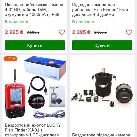
Підводна рибальська камера
Підводна камера для
4.3" HD, кабель 15M,
риболовлі Fish Finder 15м з
акумулятор 4000mAh, IP68
дисплеєм 4.3 дюйми
аккумулятор 10000 мАг ІЧ-
В наявності
В наявності
підсвічування
2 995
2 295
₴
₴
3 595 ₴
3 095 ₴
Купити
Купити
–21%
Бездротовий ехолот LUCKY
Fish Finder XJ-01 з
кольоровим LCD-дисплеєм
Бездротова підводна камера