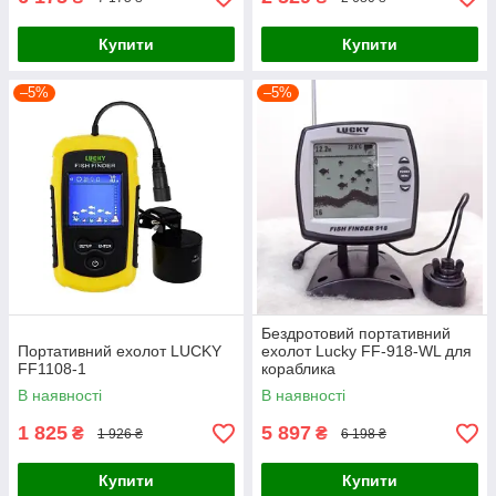
Купити
Купити
–5%
–5%
Бездротовий портативний
Портативний ехолот LUCKY
ехолот Lucky FF-918-WL для
FF1108-1
кораблика
В наявності
В наявності
1 825
5 897
₴
₴
1 926 ₴
6 198 ₴
Купити
Купити