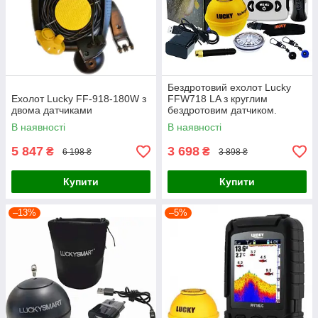
Бездротовий ехолот Lucky
Ехолот Lucky FF-918-180W з
FFW718 LA з круглим
двома датчиками
бездротовим датчиком.
В наявності
В наявності
5 847
3 698
₴
₴
6 198 ₴
3 898 ₴
Купити
Купити
–13%
–5%