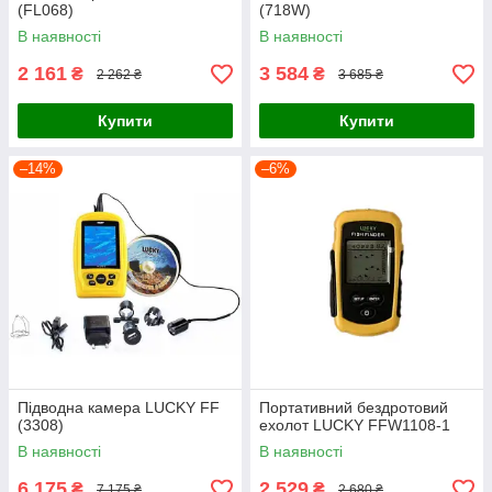
(FL068)
(718W)
В наявності
В наявності
2 161
3 584
₴
₴
2 262 ₴
3 685 ₴
Купити
Купити
–14%
–6%
Підводна камера LUCKY FF
Портативний бездротовий
(3308)
ехолот LUCKY FFW1108-1
В наявності
В наявності
6 175
2 529
₴
₴
7 175 ₴
2 680 ₴