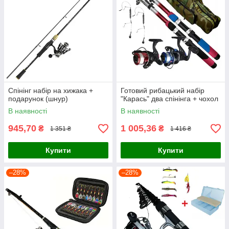
Спінінг набір на хижака +
Готовий рибацький набір
подарунок (шнур)
"Карась" два спінінга + чохол
В наявності
В наявності
945,70
1 005,36
₴
₴
1 351 ₴
1 416 ₴
Купити
Купити
–28%
–28%