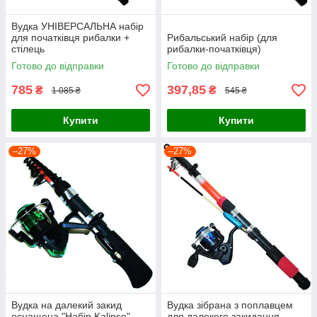
Вудка УНІВЕРСАЛЬНА набір
для початківця рибалки +
Рибальський набір (для
стілець
рибалки-початківця)
Готово до відправки
Готово до відправки
785
397,85
₴
₴
1 085 ₴
545 ₴
Купити
Купити
–27%
–27%
Вудка на далекий закид
Вудка зібрана з поплавцем
оснащена "Набір Kalipso"
для далекого закидання