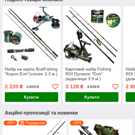
Набір на карпа BratFishing
Карповий набір Fishing
Набі
"Короп-Еліт"(спінінг 3.3 м.)
ROI Dynamic "Еліт"
ROI 
(вудилище 3.9 м.)
(дов
2 220
3 128
2 8
₴
₴
2 620 ₴
3 528 ₴
Купити
Купити
Акційні пропозиції та новинки
–30%
Подарунок
–29%