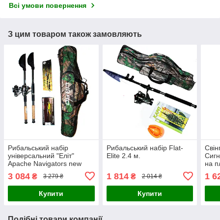
Всі умови повернення
З цим товаром також замовляють
Рибальський набір
Рибальський набір Flat-
Свін
універсальний "Еліт"
Elite 2.4 м.
Сигн
Apache Navigators new
на п
2.70 м
(еле
3 084
1 814
1 6
₴
₴
3 279 ₴
2 014 ₴
Купити
Купити
Подібні товари компанії