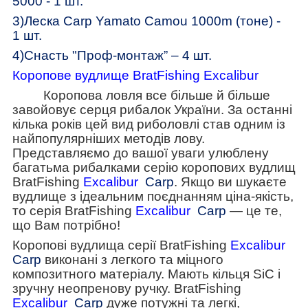
5000 - 1
шт
.
3)
Леска
Carp Yamato Camou 1000m (
тоне
) -
1
шт
.
4)Снасть "
Проф-монтаж
” –
4
шт.
Коропове вудлище BratFishing Excalibur
Коропова ловля все більше й більше
завойовує серця рибалок України. За останні
кілька років цей вид риболовлі став одним із
найпопулярніших методів лову.
Представляємо до вашої уваги улюблену
багатьма рибалками серію коропових вудлищ
BratFishing
Excalibur
Carp
. Якщо ви шукаєте
вудлище з ідеальним поєднанням ціна-якість,
то серія BratFishing
Excalibur
Carp
— це те,
що Вам потрібно!
Коропові вудлища серії BratFishing
Excalibur
Carp
виконані з легкого та міцного
композитного матеріалу. Мають кільця SiC і
зручну неопренову ручку. BratFishing
Excalibur
Carp
дуже потужні та легкі,