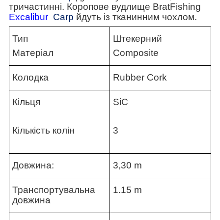
тричастинні. Коропове вудлище BratFishing
Excalibur
Carp
йдуть із тканинним чохлом.
Тип
Штекерний
Матеріал
Composite
Колодка
Rubber Cork
Кільця
SiC
Кількість колін
3
Довжина:
3,30 m
Транспортувальна
1.15 m
довжина