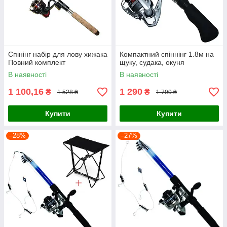
Спінінг набір для лову хижака
Компактний спіннінг 1.8м на
Повний комплект
щуку, судака, окуня
В наявності
В наявності
1 100,16
1 290
₴
₴
1 528 ₴
1 790 ₴
Купити
Купити
–28%
–27%