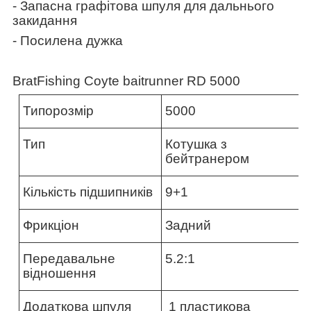
- Запасна графітова шпуля для дальнього
закидання
-
Посилена
дужка
BratFishing Coyte baitrunner RD 5000
Типорозмір
5000
Тип
Котушка з
бейтранером
Кількість підшипників
9+1
Фрикціон
Задний
Передавальне
5.2:1
відношення
Додаткова шпуля
1 пластикова