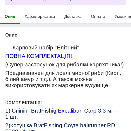
Опис
Характеристики
Доставка
Оплата
Умови п
Опис
Карповий набір "Елітний"
ПОВНА КОМПЛЕКТАЦІЯ!
(Супер-застосунок для рибалки-карп'ятника!)
Предназначен для ловлі мирної риби (Карп,
білий амур и т.д.). А також можна
використовувати як маркерне вудлище.
Комплектація:
1)
Спінінг
BratFishig
Excalibur
Carp
3.3 м. -
1
шт.
2)
Котушка
BratFishing Coyte
baitrunner RD