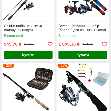
Спінінг набір на хижака +
Готовий рибацький набір
подарунок (шнур)
"Карась" два спінінга + чохол
В наявності
В наявності
945,70
1 005,36
₴
₴
1 351 ₴
1 416 ₴
Купити
Купити
–28%
–28%