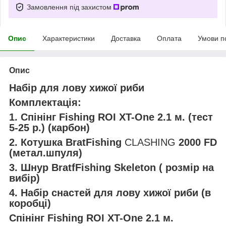
Замовлення під захистом
Опис
Характеристики
Доставка
Оплата
Умови п
Опис
Набір для лову хижої риби
Комплектація:
1. Спінінг Fishing ROI XT-One 2.1 м. (тест
5-25 р.) (карбон)
2. Котушка BratFishing
CLASHING
2000 FD
(метал.шпуля)
3. Шнур BratfFishing Skeleton ( розмір на
вибір)
4. Набір снастей для лову хижої риби (в
коробці)
Спінінг
Fishing ROI XT-One 2.1 м.