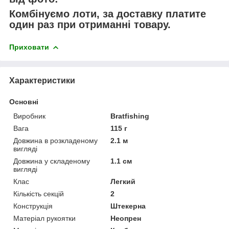
Комбінуємо лоти, за доставку платите
один раз при отриманні товару.
Приховати
Характеристики
Основні
Виробник
Bratfishing
Вага
115 г
Довжина в розкладеному
2.1 м
вигляді
Довжина у складеному
1.1 см
вигляді
Клас
Легкий
Кількість секцій
2
Конструкція
Штекерна
Матеріал рукоятки
Неопрен