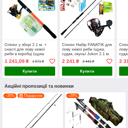
Спінінг у зборі 2.1 м. +
Спінінг Набір FANATIK для
Спін
снасті для лову хижої
лову хижої риби /щука,
лову
риби в коробці (щука
судак, окунь/ Jukon 2.1 м.
суда
судак окунь)
1 241,09
2 241
2 3
₴
₴
1 571 ₴
2 441 ₴
Купити
Купити
Акційні пропозиції та новинки
–30%
Подарунок
–29%