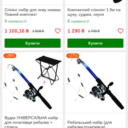
Спінінг набір для лову хижака
Компактний спіннінг 1.8м на
Повний комплект
щуку, судака, окуня
В наявності
В наявності
1 100,16
1 290
₴
₴
1 528 ₴
1 790 ₴
Купити
Купити
–28%
–27%
Вудка УНІВЕРСАЛЬНА набір
для початківця рибалки +
Рибальський набір (для
стілець
рибалки-початківця)