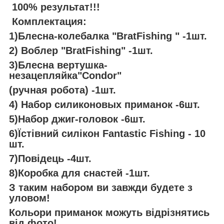
100% результат!!!
Комплектация:
1)Блесна-колебалка "BratFishing " -1шт.
2) Воблер "BratFishing" -1шт.
3)Блесна вертушка-
незацепляйка"Condor"
(ручная робота) -1шт.
4) Набор силиконовых приманок -6шт.
5)Набор джиг-головок -6шт.
6)Їстівний силікон Fantastic Fishing - 10
шт.
7)Повідець -4шт.
8)Коробка для снастей -1шт.
З таким набором ви завжди будете з
уловом!
Кольори приманок можуть відрізнятись
від фото!