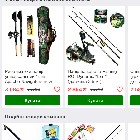
Рибальський набір
Набір на коропа Fishing
Спін
універсальний "Еліт"
ROI Dynamic "Еліт"
(три
Apache Navigators new
(довжина 3.6 м.)
для 
2.70 м
3 084
2 864
2 5
₴
₴
3 279 ₴
3 264 ₴
Купити
Купити
Подібні товари компанії