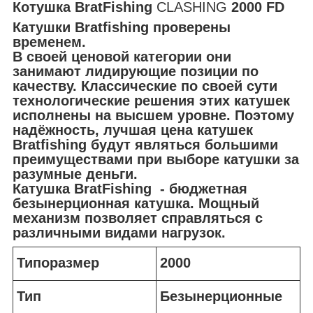
Котушка BratFishing
CLASHING
2000 FD
Катушки Bratfishing проверены
временем.
В своей ценовой категории они
занимают лидирующие позиции по
качеству. Классические по своей сути
технологические решения этих катушек
исполнены на высшем уровне. Поэтому
надёжность, лучшая цена катушек
Bratfishing будут являться большими
преимуществами при выборе катушки за
разумные деньги.
Катушка BratFishing - бюджетная
безынерционная катушка. Мощный
механизм позволяет справляться с
различными видами нагрузок.
Типоразмер
2000
Тип
Безынерционные