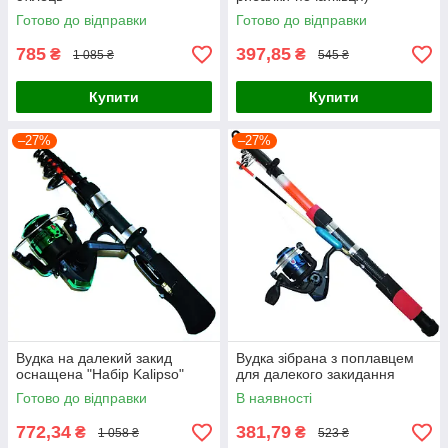
Готово до відправки
Готово до відправки
785
397,85
₴
₴
1 085 ₴
545 ₴
Купити
Купити
–27%
–27%
Вудка на далекий закид
Вудка зібрана з поплавцем
оснащена "Набір Kalipso"
для далекого закидання
Готово до відправки
В наявності
772,34
381,79
₴
₴
1 058 ₴
523 ₴