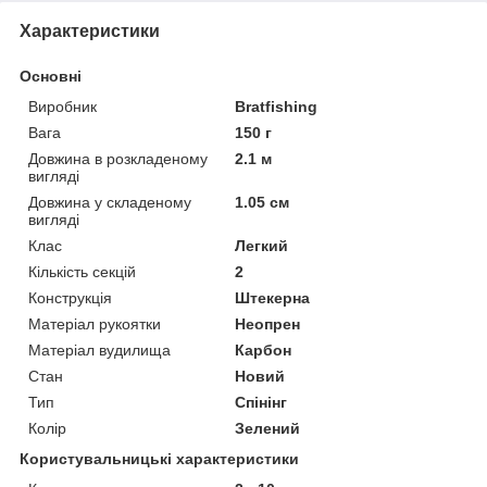
Характеристики
Основні
Виробник
Bratfishing
Вага
150 г
Довжина в розкладеному
2.1 м
вигляді
Довжина у складеному
1.05 см
вигляді
Клас
Легкий
Кількість секцій
2
Конструкція
Штекерна
Матеріал рукоятки
Неопрен
Матеріал вудилища
Карбон
Стан
Новий
Тип
Спінінг
Колір
Зелений
Користувальницькі характеристики