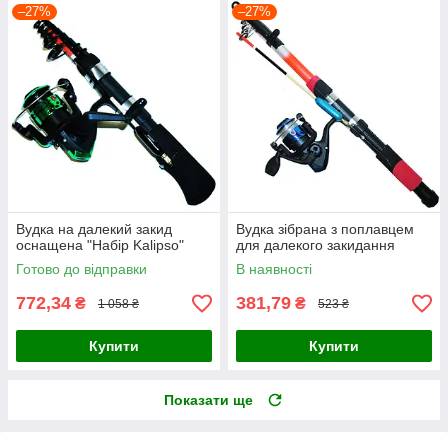
–27%
–27%
Вудка на далекий закид
Вудка зібрана з поплавцем
оснащена "Набір Kalipso"
для далекого закидання
Готово до відправки
В наявності
772,34
381,79
₴
₴
1 058 ₴
523 ₴
Купити
Купити
Показати ще