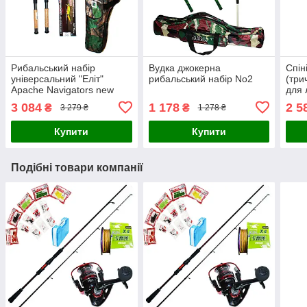
Рибальський набір
Вудка джокерна
Спін
універсальний "Еліт"
рибальський набір No2
(три
Apache Navigators new
для 
2.70 м
3 084
1 178
2 5
₴
₴
3 279 ₴
1 278 ₴
Купити
Купити
Подібні товари компанії