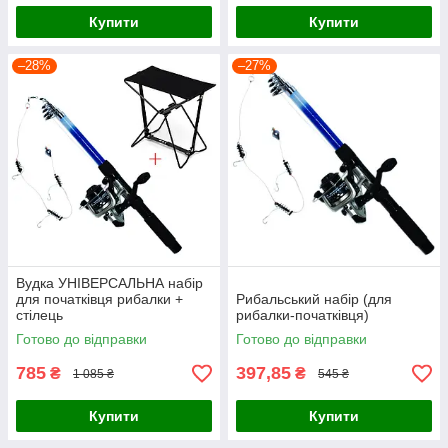
Купити
Купити
–28%
–27%
Вудка УНІВЕРСАЛЬНА набір
для початківця рибалки +
Рибальський набір (для
стілець
рибалки-початківця)
Готово до відправки
Готово до відправки
785
397,85
₴
₴
1 085 ₴
545 ₴
Купити
Купити