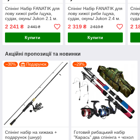
Спінінг Набір FANATIK для
Спінінг Набір FANATIK для
Спін
лову хижої риби /щука,
лову хижої риби /щука,
лову
судак, окунь/ Jukon 2.1 м.
судак, окунь/ Jukon 2.4 м.
суда
2 241
2 319
2 1
₴
₴
2 441 ₴
2 619 ₴
Купити
Купити
Акційні пропозиції та новинки
–30%
Подарунок
–29%
Спінінг набір на хижака +
Готовий рибацький набір
подарунок (шнур)
"Карась" два спінінга + чохол