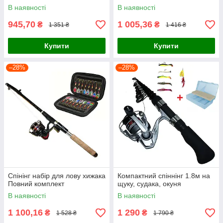
В наявності
В наявності
945,70
1 005,36
₴
₴
1 351 ₴
1 416 ₴
Купити
Купити
–28%
–28%
Спінінг набір для лову хижака
Компактний спіннінг 1.8м на
Повний комплект
щуку, судака, окуня
В наявності
В наявності
1 100,16
1 290
₴
₴
1 528 ₴
1 790 ₴