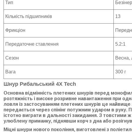
Тип
Безінер
Кількість підшипників
13
Фрикціон
Передн
Передаточне ставлення
5.2:1
Сезон
Весна, 
Вага
300 г
Шнур Рибальський 4X Tech
Основна відмінність плетених шнурів перед монофил
розтяжність і високе розривне навантаження при од
ловля із застосуванням плетених шнурів це найвище
передається через спінінг потужним ударом в руку. 
істотно виграти в дальності закидання. З товстими 
улюблену приманку, піднявши корч з дна або розігнув
Міцні шнури нового покоління, виготовлені з поліети