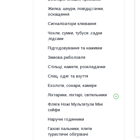
Жилка, шнури, повідці,гачки,
оснащення
Сигналізатори клювання
Чохли, сумки, тубуси ,садки
,підсаки
Підгодовування та наживки
Зимова риболовля
Стільці, намети, розкладачки
Спец. одяг та взуття
Ехолоти, сонари, камери
Ліхтарики, ліхтарі, світильники
Фляги Ножі Мультитули Міні
сейфи
Наручні годинники
Газові пальники, плити
туристичні обігрівачі