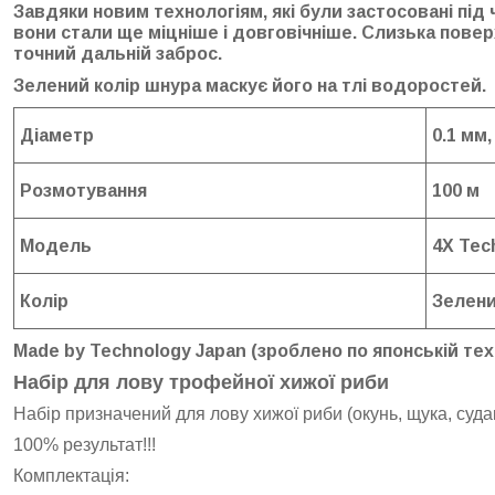
Завдяки новим технологіям, які були застосовані під 
вони стали ще міцніше і довговічніше. Слизька поверх
точний дальній заброс.
Зелений колір шнура маскує його на тлі водоростей.
Діаметр
0.1 мм,
Розмотування
100 м
Модель
4X Tec
Колір
Зелен
Made by Technology Japan (зроблено по японській тех
Набір для лову трофейної хижої риби
Набір призначений для лову хижої риби (окунь, щука, судак
100% результат!!!
Комплектація: