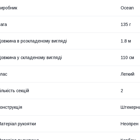
иробник
Ocean
ага
135 г
овжина в розкладеному вигляді
1.8 м
овжина у складеному вигляді
110 см
лас
Легкий
ількість секцій
2
онструкція
Штекерн
атеріал рукоятки
Неопрен