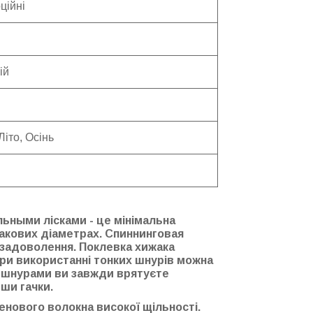
ційні
ій
Літо, Осінь
ьными лісками - це мінімальна
накових діаметрах. Спиннинговая
 задоволення. Поклевка хижака
При використанні тонких шнурів можна
ж шнурами ви завжди врятуєте
ши гачки.
ленового волокна високої щільності.