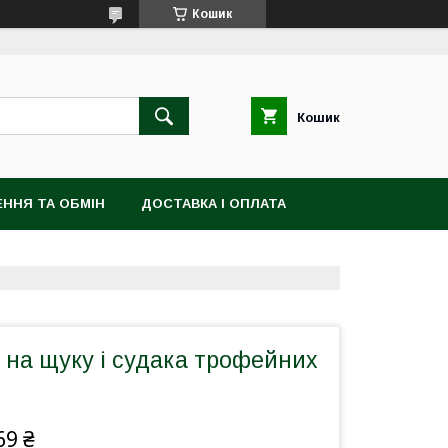
Кошик
Кошик
ННЯ ТА ОБМІН
ДОСТАВКА І ОПЛАТА
р на щуку і судака трофейних
69 ₴