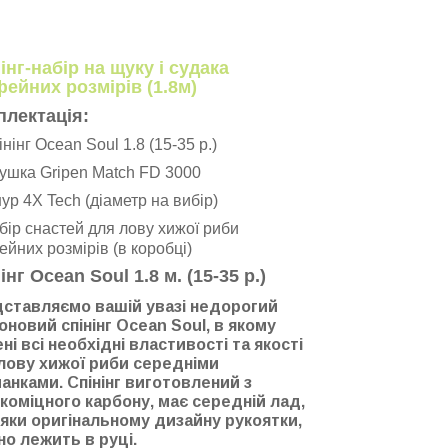
інг-набір на щуку і судака
ейних розмірів (1.8м)
плектація:
інінг Ocean Soul 1.8 (15-35 р.)
тушка Gripen Match FD 3000
ур 4X Tech (діаметр на вибір)
бір снастей для лову хижої риби
йних розмірів (в коробці)
інг Ocean Soul 1.8 м. (15-35 р.)
ставляємо вашій увазі недорогий
оновий спінінг Ocean Soul, в якому
ені всі необхідні властивості та якості
лову хижої риби середніми
анками. Спінінг виготовлений з
коміцного карбону, має середній лад,
яки оригінальному дизайну рукоятки,
но лежить в руці.