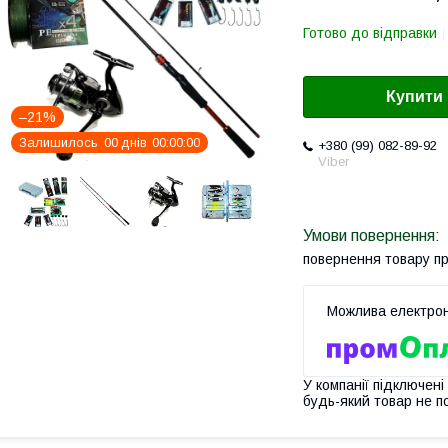
Готово до відправки
Купити
–21%
Залишилось
0
0
днів
0
0
0
0
0
0
+380 (99) 082-89-92
Viber
повернення товару п
У компанії підключені
будь-який товар не п