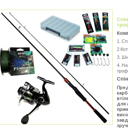
Спін
троф
Ком
1. Сп
2.Ко
3. Шн
4. На
трофе
Спін
Пред
карб
втіл
для 
прим
висо
завд
зруч