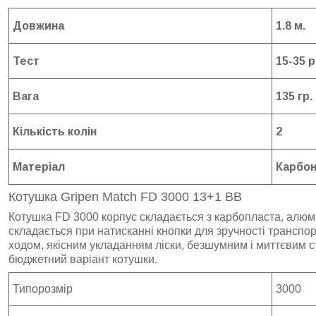
Довжина
1.8 м.
Тест
15-35 р
Вага
135 гр.
Кількість колін
2
Матеріал
Карбо
Котушка Gripen Match FD 3000 13+1 BB
Котушка FD 3000 корпус складається з карбопласта, алюмі
складається при натисканні кнопки для зручності транспо
ходом, якісним укладанням ліски, безшумним і миттєвим с
бюджетний варіант котушки.
Типорозмір
3000