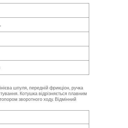
.
н
нієва шпуля, передній фрикціон, ручка
ртування. Котушка відрізняється плавним
топором зворотного ходу. Відмінний