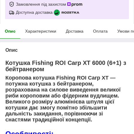
Замовлення під захистом
Доступна доставка
Опис
Характеристики
Доставка
Оплата
Умови п
Опис
Котушка Fishing ROI Carp XT 6000 (6+1) з
бейтранером
Коропова котушка Fishing ROI Carp XT —
потужна котушка з бейтранером,
розрахована на силове виведення великої
риби короповим або фідерним вудлищем.
Великого розміру алюмінієва шпуля цієї
котушки дає змогу помітно збільшити
дальність закидання, порівнюючи зі
снастями традиційної концепції.
Особливості: