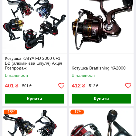
Котушка KAIYA FD 2000 6+1
BB (алюмінієва шпуля) Акція
Розпродаж
Котушка Bratfishing YA2000
В наявності
В наявності
401
412
₴
₴
501 ₴
512 ₴
Купити
Купити
–18%
–17%