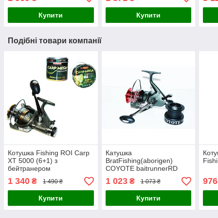
Купити
Купити
Подібні товари компанії
Котушка Fishing ROI Carp
Катушка
Коту
XT 5000 (6+1) з
BratFishing(aborigen)
Fish
бейтранером
COYOTE baitrunnerRD
6000 (6+1)
1 340
1 023
976
₴
₴
1 490 ₴
1 073 ₴
Купити
Купити