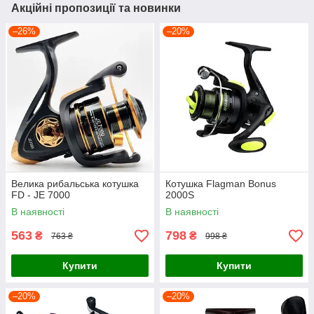
Акційні пропозиції та новинки
–26%
–20%
Велика рибальська котушка
Котушка Flagman Bonus
FD - JE 7000
2000S
В наявності
В наявності
563
798
₴
₴
763 ₴
998 ₴
Купити
Купити
–20%
–20%