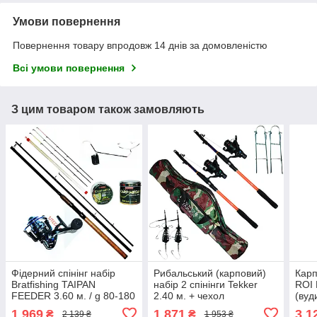
Умови повернення
Повернення товару впродовж 14 днів за домовленістю
Всі умови повернення
З цим товаром також замовляють
Фідерний спінінг набір
Рибальський (карповий)
Карп
Bratfishing TAIPAN
набір 2 спінінги Tekker
ROI 
FEEDER 3.60 м. / g 80-180
2.40 м. + чехол
(вуд
1 969
1 871
3 1
₴
₴
2 139 ₴
1 953 ₴