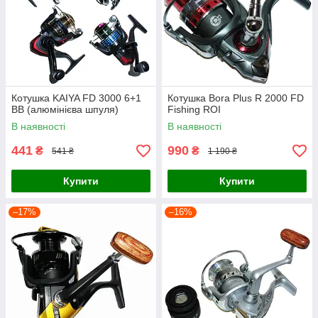
Котушка KAIYA FD 3000 6+1
Котушка Bora Plus R 2000 FD
BB (алюмінієва шпуля)
Fishing ROI
В наявності
В наявності
441
990
₴
₴
541 ₴
1 190 ₴
Купити
Купити
–17%
–16%