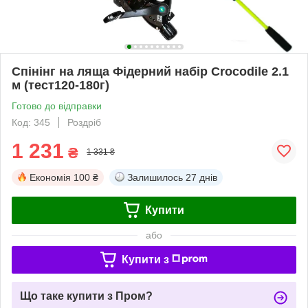
Спінінг на ляща Фідерний набір Croсоdile 2.1
м (тест120-180г)
Готово до відправки
Код: 345
Роздріб
1 231
₴
1 331 ₴
Економія
100 ₴
Залишилось
27 днів
Купити
або
Купити з
Що таке купити з Пром?