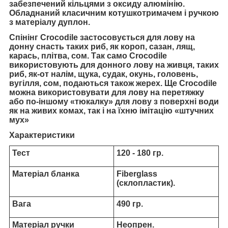
забезпечений кільцями з оксиду алюмінію.
Обладнаний класичним котушкотримачем і ручкою
з матеріалу дуплон.
Спінінг Crocodile застосовується для лову на
донну снасть таких риб, як короп, сазан, лящ,
карась, плітва, сом. Так само Crocodile
використовують для донного лову на живця, таких
риб, як-от налім, щука, судак, окунь, головень,
вугілля, сом, подаються також жерех. Ще Crocodile
можна використовувати для лову на перетяжку
або по-іншому «тюкалку» для лову з поверхні води
як на живих комах, так і на їхню імітацію «штучних
мух»
Характеристики
Тест
120 - 180 гр.
Матеріал бланка
Fiberglass
(склопластик).
Вага
490 гр.
Матеріал ручки
Неопрен.