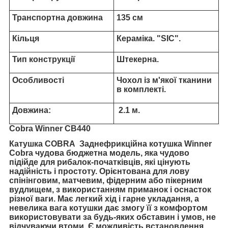
Транспортна довжина
135 см
Кільця
Кераміка. "SIC".
Тип конструкції
Штекерна.
Особливості
Чохол із м'якої тканини
в комплекті.
Довжина:
2.1 м.
Cobra Winner CB440
Катушка COBRA Заднефрикційна котушка Winner
Cobra чудова бюджетна модель, яка чудово
підійде для рибалок-початківців, які цінують
надійність і простоту. Орієнтована для лову
спінінговим, матчевим, фідерним або пікерним
вудлищем, з використанням приманок і оснасток
різної ваги. Має легкий хід і гарне укладання, а
невелика вага котушки дає змогу її з комфортом
використовувати за будь-яких обставин і умов, не
відчуваючи втоми. Є можливість встановлення