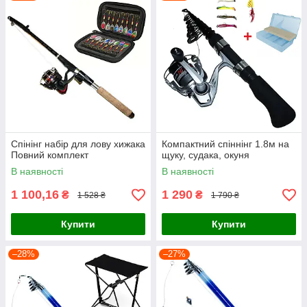
Спінінг набір для лову хижака
Компактний спіннінг 1.8м на
Повний комплект
щуку, судака, окуня
В наявності
В наявності
1 100,16
1 290
₴
₴
1 528 ₴
1 790 ₴
Купити
Купити
–28%
–27%