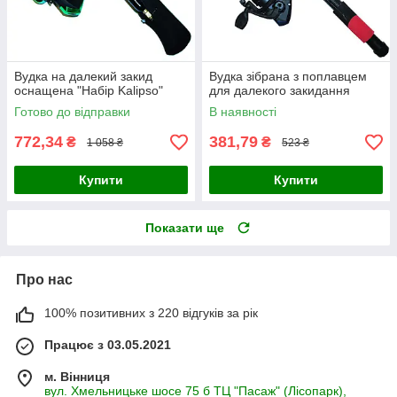
Вудка на далекий закид
Вудка зібрана з поплавцем
оснащена "Набір Kalipso"
для далекого закидання
Готово до відправки
В наявності
772,34
381,79
₴
₴
1 058 ₴
523 ₴
Купити
Купити
Показати ще
Про нас
100% позитивних з 220 відгуків за рік
Працює з 03.05.2021
м. Вінниця
вул. Хмельницьке шосе 75 б ТЦ "Пасаж" (Лісопарк),