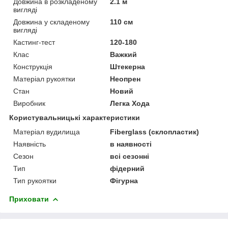
Довжина в розкладеному
2.1 м
вигляді
Довжина у складеному
110 см
вигляді
Кастинг-тест
120-180
Клас
Важкий
Конструкція
Штекерна
Матеріал рукоятки
Неопрен
Стан
Новий
Виробник
Легка Хода
Користувальницькі характеристики
Матеріал вудилища
Fiberglass (склопластик)
Наявність
в наявності
Сезон
всі сезонні
Тип
фідерний
Тип рукоятки
Фігурна
Приховати