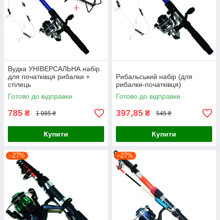
Вудка УНІВЕРСАЛЬНА набір
для початківця рибалки +
Рибальський набір (для
стілець
рибалки-початківця)
Готово до відправки
Готово до відправки
785
397,85
₴
₴
1 085 ₴
545 ₴
Купити
Купити
–27%
–27%