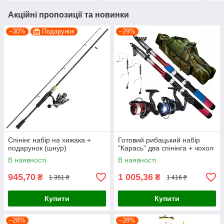
Акційні пропозиції та новинки
–30%
Подарунок
–29%
Спінінг набір на хижака +
Готовий рибацький набір
подарунок (шнур)
"Карась" два спінінга + чохол
В наявності
В наявності
945,70
1 005,36
₴
₴
1 351 ₴
1 416 ₴
Купити
Купити
–28%
–28%