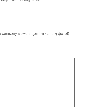
блер "BratFishing" -1шт.
ма силікону може відрізнятися від фото!)