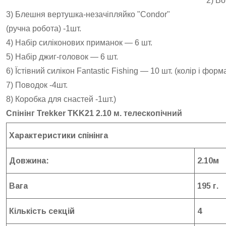
2) Во
3) Блешня вертушка-незачіпляйко "Condor"
(ручна робота) -1шт.
4) Набір силіконових приманок — 6 шт.
5) Набір джиг-головок — 6 шт.
6) Їстівний силікон Fantastic Fishing — 10 шт. (колір і фор
7) Поводок -4шт.
8) Коробка для снастей -1шт.)
Спінінг Trekker TKK21 2.10 м. телескопічний
Характеристики спінінга
Довжина:
2.10м
Вага
195 г.
Кількість секцій
4