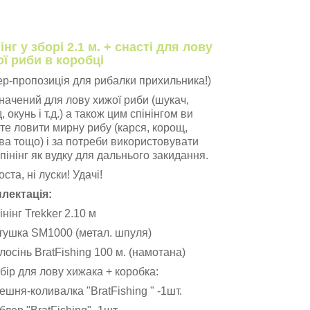
інг у зборі 2.1 м. + снасті для лову
ї риби в коробці
ер-пропозиція для рибалки прихильника!)
начений для лову хижої риби (шукач,
, окунь і т.д.) а також цим спінінгом ви
те ловити мирну рибу (карся, корощ,
ва тощо) і за потреби використовувати
пінінг як вудку для дальнього закидання.
оста, ні луски! Удачі!
лектація:
інінг Trekker 2.10 м
атушка SM1000 (метал. шпуля)
лосінь BratFishing 100 м. (намотана)
бір для лову хижака + коробка:
ешня-коливалка "BratFishing " -1шт.