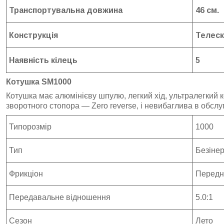
Транспортувальна довжина
46 см.
Конструкція
Телеск
Наявність кілець
5
Котушка SM1000
Котушка має алюмінієву шпулю, легкий хід, ультралегкий 
зворотного стопора — Zero reverse, і невибаглива в обслу
Типорозмір
1000
Тип
Безінер
Фрикціон
Передн
Передавальне відношення
5.0:1
Сезон
Лето