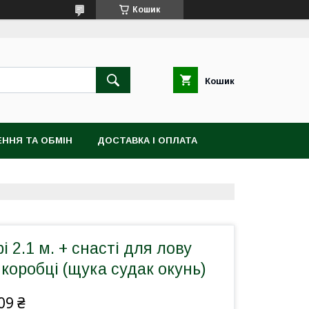
Кошик
Кошик
ННЯ ТА ОБМІН
ДОСТАВКА І ОПЛАТА
рі 2.1 м. + снасті для лову
 коробці (щука судак окунь)
09 ₴