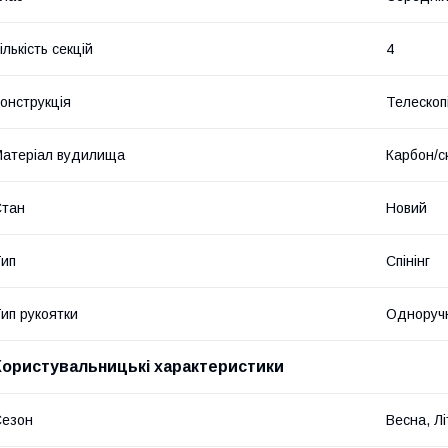
ількість секцій
4
онструкція
Телескоп
атеріал вудилища
Карбон/с
Стан
Новий
ип
Спінінг
ип рукоятки
Одноруч
Користувальницькі характеристики
Сезон
Весна, Лі