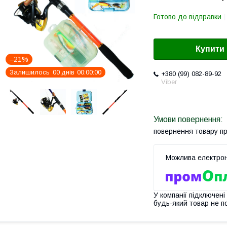
Готово до відправки
Купити
–21%
Залишилось
0
0
днів
0
0
0
0
0
0
+380 (99) 082-89-92
Viber
повернення товару п
У компанії підключені
будь-який товар не п