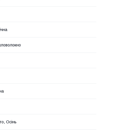
ічна
кловолокно
на
то, Осінь