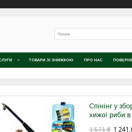
СЛУГИ
ТОВАРИ ЗІ ЗНИЖКОЮ
ПРО НАС
ПОВЕРНЕ
Спінінг у збо
хижої риби в
1 241,
1 571 ₴