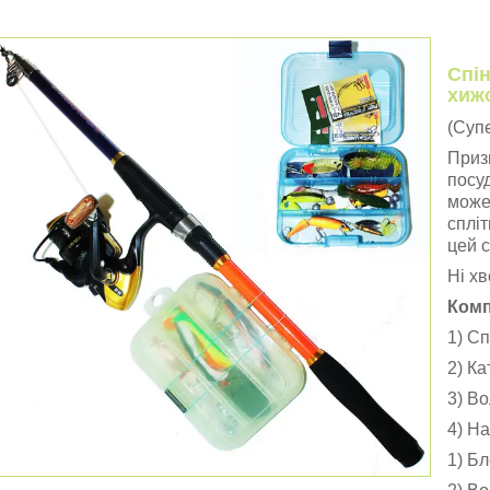
Спін
хижо
(Суп
Приз
посуд
може
спліт
цей с
Ні хв
Комп
1) Сп
2) К
3) Во
4) На
1) Бл