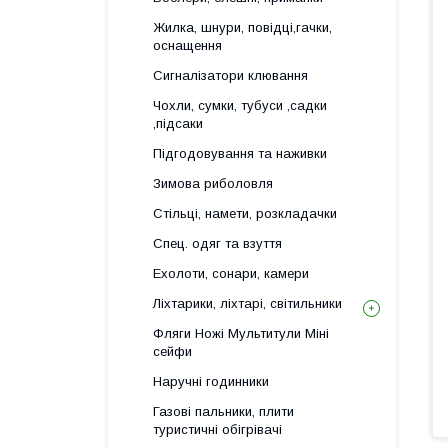
Жилка, шнури, повідці,гачки,
оснащення
Сигналізатори клювання
Чохли, сумки, тубуси ,садки
,підсаки
Підгодовування та наживки
Зимова риболовля
Стільці, намети, розкладачки
Спец. одяг та взуття
Ехолоти, сонари, камери
Ліхтарики, ліхтарі, світильники
Фляги Ножі Мультитули Міні
сейфи
Наручні годинники
Газові пальники, плити
туристичні обігрівачі