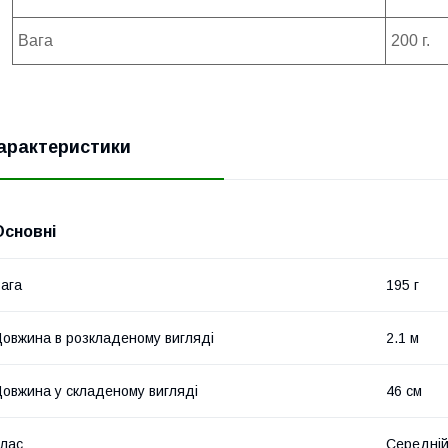
Вага
200 г.
арактеристики
Основні
ага
195 г
овжина в розкладеному вигляді
2.1 м
овжина у складеному вигляді
46 см
лас
Середні