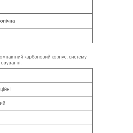
опічна
компактний карбоновий корпус, систему
говуванні.
ційні
ий