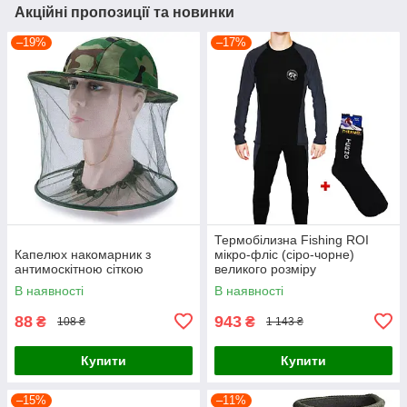
Акційні пропозиції та новинки
–19%
–17%
Термобілизна Fishing ROI
Капелюх накомарник з
мікро-фліс (сіро-чорне)
антимоскітною сіткою
великого розміру
В наявності
В наявності
88
943
₴
₴
108 ₴
1 143 ₴
Купити
Купити
–15%
–11%