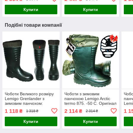
Купити
Купити
Подібні товари компанії
Чоботи Великого розміру
Чоботи з зимовим
Чобо
Lemigo Grenlander з
панчохою Lemigo Arctic
панч
зимовим панчохом:
termo 875. -50 С. Оригінал
Lemi
ПОЛЬША: (Оригінал)
(виробництво Польща).
-30 
1 118
2 114
1 1
₴
₴
1 318 ₴
2 314 ₴
(вир
Купити
Купити