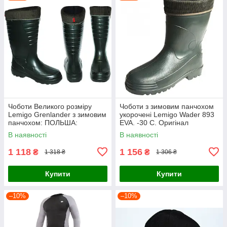
Чоботи Великого розміру
Чоботи з зимовим панчохом
Lemigo Grenlander з зимовим
укорочені Lemigo Wader 893
панчохом: ПОЛЬША:
EVA. -30 С. Оригінал
(Оригінал)
(виробництво Польща).
В наявності
В наявності
1 118
1 156
₴
₴
1 318 ₴
1 306 ₴
Купити
Купити
–10%
–10%