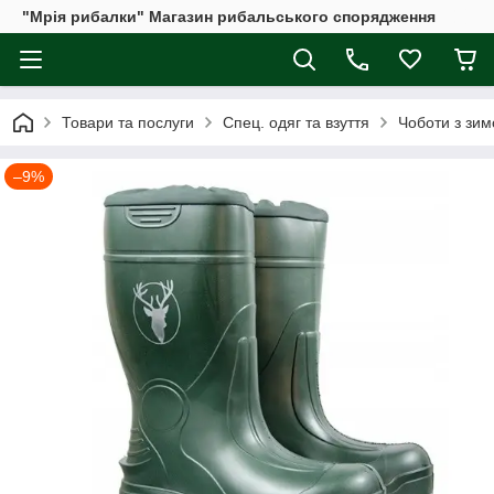
"Мрія рибалки" Магазин рибальського спорядження
Товари та послуги
Спец. одяг та взуття
Чоботи з зим
–9%