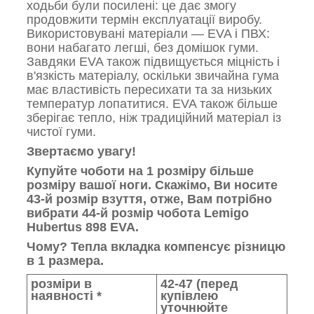
ходьби були посилені: це дає змогу
продовжити термін експлуатації виробу.
Використовувані матеріали — EVA і ПВХ:
вони набагато легші, без домішок гуми.
Завдяки EVA також підвищується міцність і
в'язкість матеріалу, оскільки звичайна гума
має властивість пересихати та за низьких
температур лопатитися. EVA також більше
зберігає тепло, ніж традиційний матеріал із
чистої гуми.
Звертаємо увагу!
Купуйте чоботи на 1 розміру більше
розміру вашої ноги. Скажімо, Ви носите
43-й розмір взуття, отже, Вам потрібно
вибрати 44-й розмір чобота Lemigo
Hubertus 898
EVA.
Чому? Тепла вкладка компенсує різницю
в 1 размера.
розміри в
42-47 (перед
наявності *
купівлею
уточнюйте