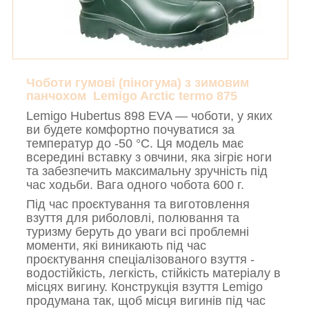
Чоботи гумові (піногума) з зимовим
панчохом
Lemigo Arctic termo 875
Lemigo Hubertus 898 EVA — чоботи, у яких
ви будете комфортно почуватися за
температур до -50 °C. Ця модель має
всередині вставку з овчини, яка зігріє ноги
та забезпечить максимальну зручність під
час ходьби. Вага одного чобота 600 г.
Під час проєктування та виготовлення
взуття для риболовлі, полювання та
туризму беруть до уваги всі проблемні
моменти, які виникають під час
проєктування спеціалізованого взуття -
водостійкість, легкість, стійкість матеріалу в
місцях вигину. Конструкція взуття Lemigo
продумана так, щоб місця вигинів під час