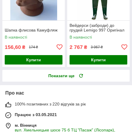
Вейдерси (заброди) до
Шапка флисова Камуфляж
грудей Lemigo 997 Оригінал
В наявності
В наявності
156,60
2 767
₴
₴
174 ₴
3 067 ₴
Купити
Купити
Показати ще
Про нас
100% позитивних з 220 відгуків за рік
Працює з 03.05.2021
м. Вінниця
вул. Хмельницьке шосе 75 б ТЦ "Пасаж" (Лісопарк),