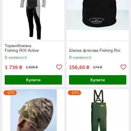
Термобілизна
Fishing ROI Active
Шапка флісова Fishing Roi
В наявності
В наявності
1 739
156,60
₴
₴
1 939 ₴
174 ₴
Купити
Купити
–10%
–10%