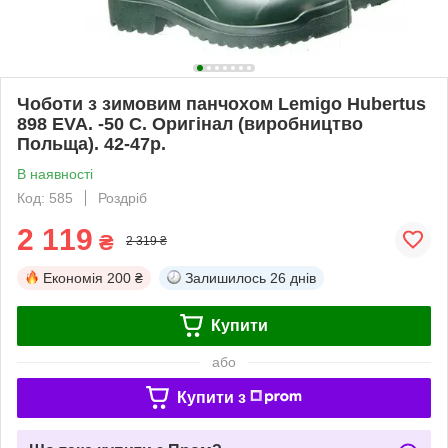
Чоботи з зимовим панчохом Lemigo Hubertus
898 EVA. -50 С. Оригінал (виробництво
Польща). 42-47р.
В наявності
Код: 585
Роздріб
2 119
₴
2 319 ₴
Економія
200 ₴
Залишилось
26 днів
Купити
або
Купити з