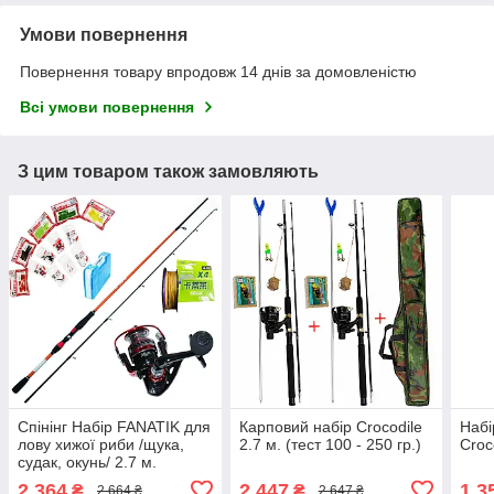
Умови повернення
Повернення товару впродовж 14 днів за домовленістю
Всі умови повернення
З цим товаром також замовляють
Спінінг Набір FANATIK для
Карповий набір Crocodile
Набі
лову хижої риби /щука,
2.7 м. (тест 100 - 250 гр.)
Croс
судак, окунь/ 2.7 м.
2 364
2 447
1 3
₴
₴
2 664 ₴
2 647 ₴