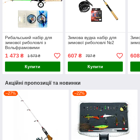
Рибальський набір для
Зимова вудка набір для
Зимо
зимової риболовлі з
зимової риболовлі №2
зимо
Вольфрамовими
мормишками №3
1 473
607
608
₴
₴
1 573 ₴
707 ₴
Купити
Купити
Акційні пропозиції та новинки
–27%
–22%