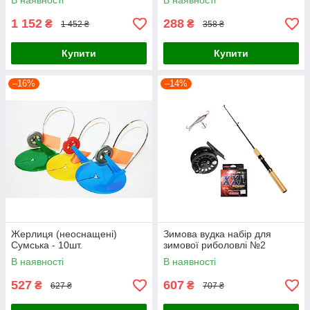
В наявності
В наявності
1 152
288
₴
₴
1 452 ₴
358 ₴
Купити
Купити
–16%
–14%
Жерлиця (неоснащені)
Зимова вудка набір для
Сумська - 10шт.
зимової риболовлі №2
В наявності
В наявності
527
607
₴
₴
627 ₴
707 ₴