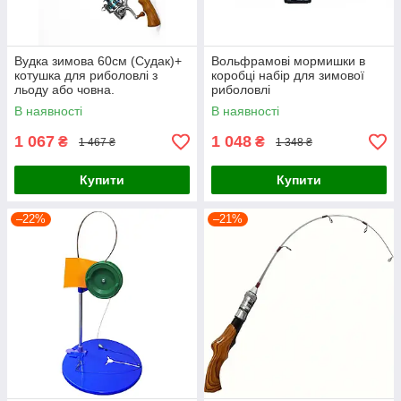
Вудка зимова 60см (Судак)+
Вольфрамові мормишки в
котушка для риболовлі з
коробці набір для зимової
льоду або човна.
риболовлі
В наявності
В наявності
1 067
1 048
₴
₴
1 467 ₴
1 348 ₴
Купити
Купити
–22%
–21%