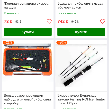
Жерлиця оснащена зимова
Вудка для риболовлі з льоду
на щуку
або човна57см.
В наявності
В наявності
73
742
₴
₴
93 ₴
942 ₴
Купити
Купити
–21%
–20%
Вольфрамові мормишки
Зимова вудка Вудилище
набір для зимової риболовли
зимове Fishing ROI Ice Hunter
в коробці
55см 1+3pcs