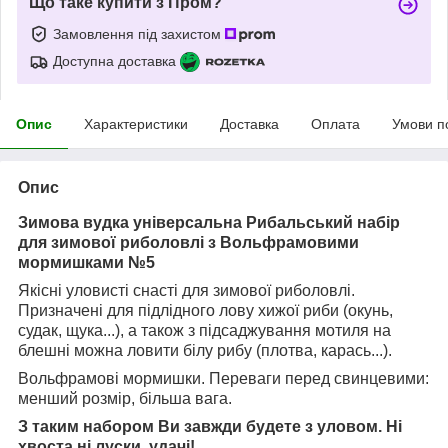
Що таке купити з Пром?
Замовлення під захистом
Доступна доставка
Опис
Характеристики
Доставка
Оплата
Умови п
Опис
Зимова вудка універсальна Рибальський набір
для зимової риболовлі з Вольфрамовими
мормишками №5
Якісні уловисті снасті для зимової риболовлі.
Призначені для підлідного лову хижої риби (окунь,
судак, щука...), а також з підсаджування мотиля на
блешні можна ловити білу рибу (плотва, карась...).
Вольфрамові мормишки. Переваги перед свинцевими:
менший розмір, більша вага.
З таким набором Ви завжди будете з уловом. Ні
хвоста ні луски, удачі!