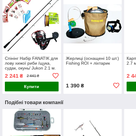
Спінінг Набір FANATIK для
Жерлиці (оснащені 10 шт.)
Карп
лову хижої риби /щука,
Fishing ROI + ліхтарик
2.7 м
судак, окунь/ Jukon 2.1 м.
2 241
2 4
₴
2 441 ₴
1 390
₴
Купити
Подібні товари компанії