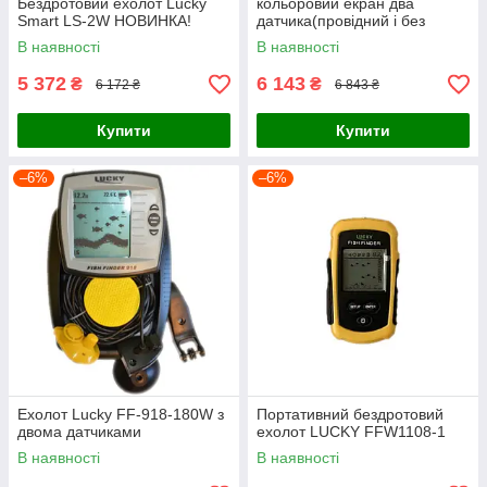
Бездротовий ехолот Lucky
кольоровий екран два
Smart LS-2W НОВИНКА!
датчика(провідний і без
провідний)
В наявності
В наявності
5 372
6 143
₴
₴
6 172 ₴
6 843 ₴
Купити
Купити
–6%
–6%
Ехолот Lucky FF-918-180W з
Портативний бездротовий
двома датчиками
ехолот LUCKY FFW1108-1
В наявності
В наявності