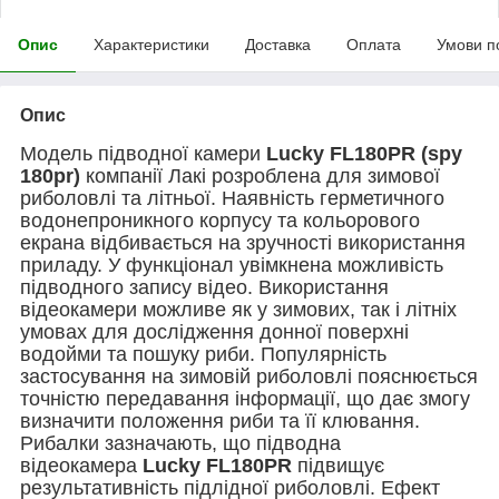
Опис
Характеристики
Доставка
Оплата
Умови п
Опис
Модель підводної камери
Lucky FL180PR (spy
180pr)
компанії Лакі розроблена для зимової
риболовлі та літньої. Наявність герметичного
водонепроникного корпусу та кольорового
екрана відбивається на зручності використання
приладу. У функціонал увімкнена можливість
підводного запису відео. Використання
відеокамери можливе як у зимових, так і літніх
умовах для дослідження донної поверхні
водойми та пошуку риби. Популярність
застосування на зимовій риболовлі пояснюється
точністю передавання інформації, що дає змогу
визначити положення риби та її клювання.
Рибалки зазначають, що підводна
відеокамера
Lucky FL180PR
підвищує
результативність підлідної риболовлі. Ефект