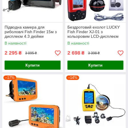
Підводна камера для
Бездротовий ехолот LUCKY
риболовлі Fish Finder 15м з
Fish Finder XJ-01 з
дисплеєм 4.3 дюйми
кольоровим LCD-дисплеєм
аккумулятор 10000 мАг ІЧ-
портативний
В наявності
В наявності
підсвічування
перезаряджуваний
бездротовий Ехолот
2 295
2 698
₴
₴
3 095 ₴
3 398 ₴
Купити
Купити
–17%
–14%