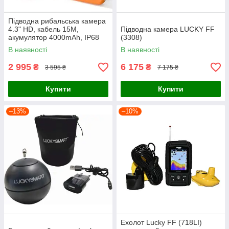
Підводна рибальська камера
4.3" HD, кабель 15M,
Підводна камера LUCKY FF
акумулятор 4000mAh, IP68
(3308)
В наявності
В наявності
2 995
6 175
₴
₴
3 595 ₴
7 175 ₴
Купити
Купити
–13%
–10%
Ехолот Lucky FF (718LI)