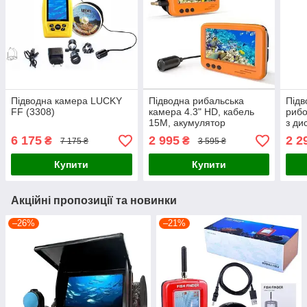
Підводна камера LUCKY
Підводна рибальська
Підв
FF (3308)
камера 4.3" HD, кабель
рибо
15M, акумулятор
з ди
4000mAh, IP68
акку
6 175
2 995
2 2
₴
₴
7 175 ₴
3 595 ₴
підс
Купити
Купити
Акційні пропозиції та новинки
–26%
–21%