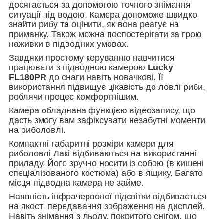
досягається за допомогою точного знімання
ситуації під водою. Камера допоможе швидко
знайти рибу та оцінити, як вона реагує на
приманку. Також можна поспостерігати за грою
наживки в підводних умовах.
Завдяки простому керуванню навчитися
працювати з підводною камерою
Lucky
FL180PR
до снаги навіть новачкові. Її
використання підвищує цікавість до ловлі риби,
роблячи процес комфортнішим.
Камера обладнана функцією відеозапису, що
дасть змогу вам зафіксувати незабутні моменти
на риболовлі.
Компактні габаритні розміри камери для
риболовлі Лакі відбиваються на використанні
приладу. Його зручно носити із собою (в кишені
спеціалізованого костюма) або в ящику. Багато
місця підводна камера не займе.
Наявність інфрачервоної підсвітки відбивається
на якості передавання зображення на дисплей.
Навіть знімання з льоду, покритого снігом, що