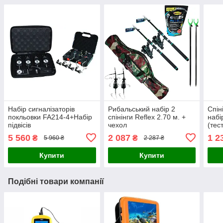
Набір сигналізаторів
Рибальський набір 2
Спін
покльовки FA214-4+Набір
спінінги Reflex 2.70 м. +
набі
підвісів
чехол
(тес
5 560
2 087
1 2
₴
₴
5 960 ₴
2 287 ₴
Купити
Купити
Подібні товари компанії