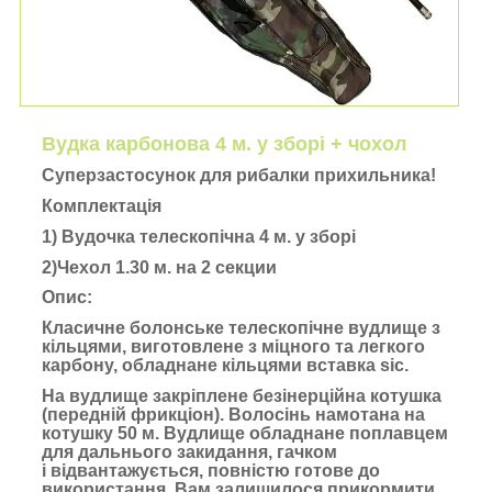
Вудка карбонова 4 м. у зборі + чохол
Суперзастосунок для рибалки прихильника!
Комплектація
1) Вудочка телескопічна 4 м. у зборі
2)Чехол 1.30 м. на 2 секции
Опис:
Класичне болонське телескопічне вудлище з
кільцями, виготовлене з міцного та легкого
карбону, обладнане кільцями вставка sic.
На вудлище закріплене безінерційна котушка
(передній фрикціон). Волосінь намотана на
котушку 50 м. Вудлище обладнане поплавцем
для дальнього закидання, гачком
і відвантажується, повністю готове до
використання. Вам залишилося прикормити