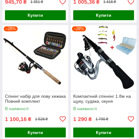
945,70
1 005,36
₴
₴
1 351 ₴
1 416 ₴
Купити
Купити
–28%
–28%
Спінінг набір для лову хижака
Компактний спіннінг 1.8м на
Повний комплект
щуку, судака, окуня
В наявності
В наявності
1 100,16
1 290
₴
₴
1 528 ₴
1 790 ₴
Купити
Купити