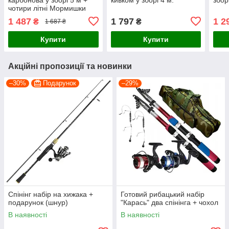
чотири літні Мормишки
1 487
1 797
1 2
₴
₴
1 687 ₴
Купити
Купити
Акційні пропозиції та новинки
–30%
Подарунок
–29%
Спінінг набір на хижака +
Готовий рибацький набір
подарунок (шнур)
"Карась" два спінінга + чохол
В наявності
В наявності