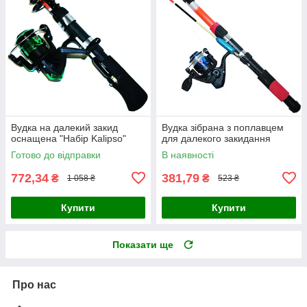
Вудка на далекий закид
Вудка зібрана з поплавцем
оснащена "Набір Kalipso"
для далекого закидання
Готово до відправки
В наявності
772,34
381,79
₴
₴
1 058 ₴
523 ₴
Купити
Купити
Показати ще
Про нас