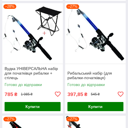
–28%
–27%
Вудка УНІВЕРСАЛЬНА набір
для початківця рибалки +
Рибальський набір (для
стілець
рибалки-початківця)
Готово до відправки
Готово до відправки
785
397,85
₴
₴
1 085 ₴
545 ₴
Купити
Купити
–27%
–27%