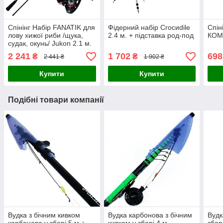
Спінінг Набір FANATIK для
Фідерний набір Croсиdile
Спін
лову хижої риби /щука,
2.4 м. + підставка род-под
КОМП
судак, окунь/ Jukon 2.1 м.
2 241
1 702
698
₴
₴
2 441 ₴
1 902 ₴
Купити
Купити
Подібні товари компанії
Вудка з бічним кивком
Вудка карбонова з бічним
Вудк
карбонова у зборі 5 м +
кивком у зборі 4 м.
збор