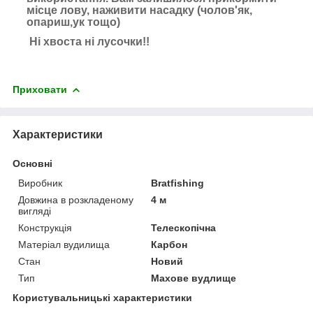
місце лову, наживити насадку (чолов'як,
опариш,ук тощо)
Ні хвоста ні лусочки!!
Приховати
Характеристики
Основні
Виробник
Bratfishing
Довжина в розкладеному
4 м
вигляді
Конструкція
Телескопічна
Матеріал вудилища
Карбон
Стан
Новий
Тип
Махове вудлище
Користувальницькі характеристики