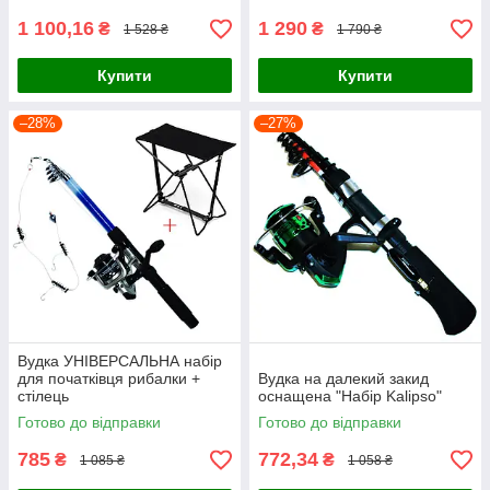
1 100,16
1 290
₴
₴
1 528 ₴
1 790 ₴
Купити
Купити
–28%
–27%
Вудка УНІВЕРСАЛЬНА набір
для початківця рибалки +
Вудка на далекий закид
стілець
оснащена "Набір Kalipso"
Готово до відправки
Готово до відправки
785
772,34
₴
₴
1 085 ₴
1 058 ₴