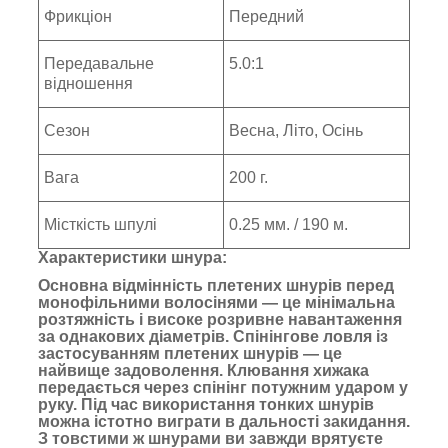
Фрикціон
Передний
Передавальне
5.0:1
відношення
Сезон
Весна, Літо, Осінь
Вага
200 г.
Місткість шпулі
0.25 мм. / 190 м.
Характеристики шнура:
Основна відмінність плетених шнурів перед
монофільними волосінями — це мінімальна
розтяжність і високе розривне навантаження
за однакових діаметрів. Спінінгове ловля із
застосуванням плетених шнурів — це
найвище задоволення. Клювання хижака
передається через спінінг потужним ударом у
руку. Під час використання тонких шнурів
можна істотно виграти в дальності закидання.
З товстими ж шнурами ви завжди врятуєте