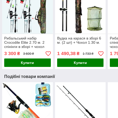
Рибальський набір
Вудка на карася в зборі 6
Риба
Crocodile Elite 2.70 м. 2
м. (2 шт) + Чохол 1.30 м.
спін
спінінги в зборі + чохол
чохо
3 300
1 490,38
1 7
₴
₴
3 600 ₴
1 733 ₴
Купити
Купити
Подібні товари компанії