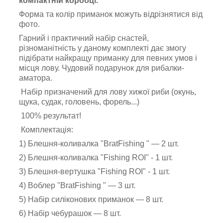
компактній коробці.
Форма та колір приманок можуть відрізнятися від
фото.
Гарний і практичний набір снастей,
різноманітність у даному комплекті дає змогу
підібрати найкращу приманку для певних умов і
місця лову. Чудовий подарунок для рибалки-
аматора.
Набір призначений для лову хижої риби (окунь,
щука, судак, головень, форель...)
100% результат!
Комплектація:
1) Блешня-коливалка "BratFishing " — 2 шт.
2) Блешня-коливалка "Fishing ROI" - 1 шт.
3) Блешня-вертушка "Fishing ROI" - 1 шт.
4) Воблер "BratFishing " — 3 шт.
5) Набір силіконових приманок — 8 шт.
6) Набір чебурашок — 8 шт.