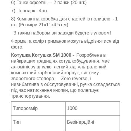
6) Гачки офсетні — 2 пачки (20 шт.)
7) Поводок - 4шт.
8) Компактна коробка для снастей із полицею - 1
шт. (Розміри 21х11х4.5 см)
З таким набором ви завжди будете з уловом!
Форма та колір приманок можуть відрізнятися від
фото.
Котушка Котушка SM 1000
- Розроблена в
найкращих традиціях котушкобудування, має
алюмінієву шпулю, легкий хід, ультралегкий
компактний карбоновий корпус, систему
зворотного стопора — Zero reverse, і
невибаглива в обслуговуванні, ручка складається
під час натискання кнопки, що полегшує
транспортування.
Типорозмір
1000
Тип
Безінерційні