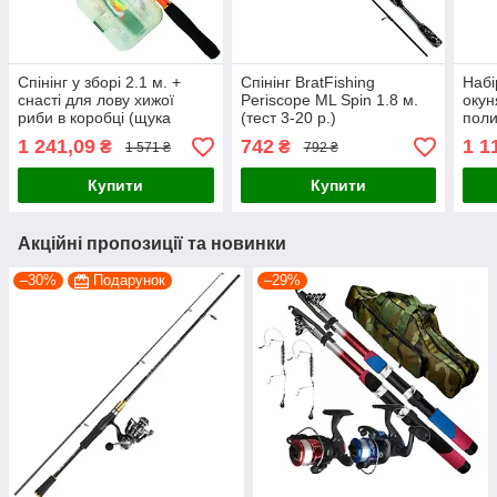
Спінінг у зборі 2.1 м. +
Спінінг BratFishing
Набі
снасті для лову хижої
Periscope ML Spin 1.8 м.
окун
риби в коробці (щука
(тест 3-20 р.)
поли
судак окунь)
1 241,09
742
1 1
₴
₴
1 571 ₴
792 ₴
Купити
Купити
Акційні пропозиції та новинки
–30%
Подарунок
–29%