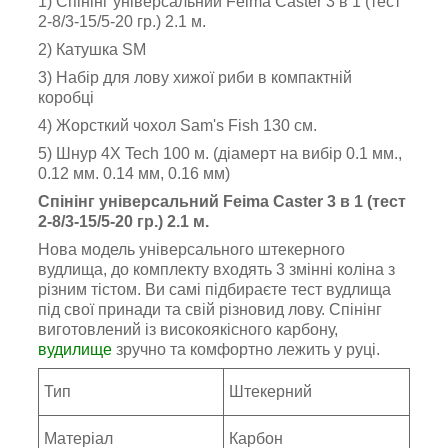
1) Спінінг універсальний Feima Caster 3 в 1 (тест
2-8/3-15/5-20 гр.) 2.1 м.
2) Катушка SM
3) Набір для лову хижої риби в компактній
коробці
4) Жорсткий чохол Sam's Fish 130 см.
5) Шнур 4X Tech 100 м. (діамерт на вибір 0.1 мм.,
0.12 мм. 0.14 мм, 0.16 мм)
Спінінг універсальний Feima Caster 3 в 1 (тест
2-8/3-15/5-20 гр.) 2.1 м.
Нова модель універсального штекерного
вудлища, до комплекту входять 3 змінні коліна з
різним тістом. Ви самі підбираєте тест вудлища
під свої принади та свій різновид лову. Спінінг
виготовлений із високоякісного карбону,
вудилище
зручно та комфортно лежить у руці.
Тип
Штекерний
Матеріал
Карбон