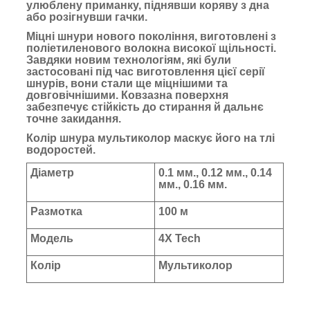
улюблену приманку, піднявши коряву з дна
або розігнувши гачки.
Міцні шнури нового покоління, виготовлені з
поліетиленового волокна високої щільності.
Завдяки новим технологіям, які були
застосовані під час виготовлення цієї серії
шнурів, вони стали ще міцнішими та
довговічнішими. Ковзазна поверхня
забезпечує стійкість до стирання й дальнє
точне закидання.
Колір шнура мультиколор маскує його на тлі
водоростей.
Діаметр
0.1 мм., 0.12 мм., 0.14
мм., 0.16 мм.
Размотка
100 м
Модель
4X Tech
Колір
Мультиколор