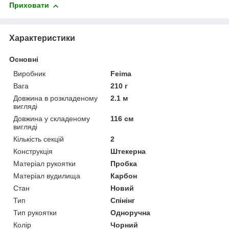
Приховати
Характеристики
Основні
Виробник
Feima
Вага
210 г
Довжина в розкладеному
2.1 м
вигляді
Довжина у складеному
116 см
вигляді
Кількість секцій
2
Конструкція
Штекерна
Матеріал рукоятки
Пробка
Матеріал вудилища
Карбон
Стан
Новий
Тип
Спінінг
Тип рукоятки
Одноручна
Колір
Чорний