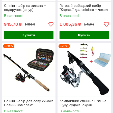
Спінінг набір на хижака +
Готовий рибацький набір
подарунок (шнур)
"Карась" два спінінга + чохол
В наявності
В наявності
945,70
1 005,36
₴
₴
1 351 ₴
1 416 ₴
Купити
Купити
–28%
–28%
Спінінг набір для лову хижака
Компактний спіннінг 1.8м на
Повний комплект
щуку, судака, окуня
В наявності
В наявності