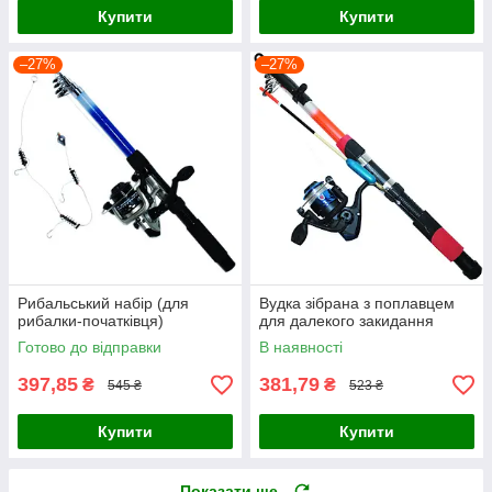
Купити
Купити
–27%
–27%
Рибальський набір (для
Вудка зібрана з поплавцем
рибалки-початківця)
для далекого закидання
Готово до відправки
В наявності
397,85
381,79
₴
₴
545 ₴
523 ₴
Купити
Купити
Показати ще