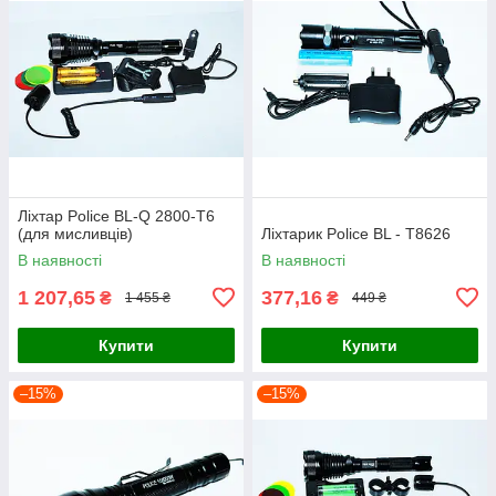
Ліхтар Police BL-Q 2800-T6
(для мисливців)
Ліхтарик Police BL - Т8626
В наявності
В наявності
1 207,65
377,16
₴
₴
1 455 ₴
449 ₴
Купити
Купити
–15%
–15%