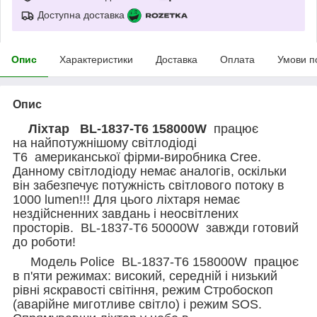
Доступна доставка
Опис
Характеристики
Доставка
Оплата
Умови п
Опис
Ліхтар BL-1837-T6 158000W
працює
на найпотужнішому світлодіоді
T6 американської фірми-виробника Cree.
Данному світлодіоду немає аналогів, оскільки
він забезпечує потужність світлового потоку в
1000 lumen!!! Для цього ліхтаря немає
нездійсненних завдань і неосвітлених
просторів. BL-1837-T6 50000W завжди готовий
до роботи!
Модель Police BL-1837-T6 158000W працює
в п'яти режимах: високий, середній і низький
рівні яскравості світіння, режим Стробоскоп
(аварійне миготливе світло) і режим SOS.