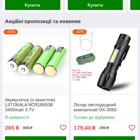
Купити
Купити
Акційні пропозиції та новинки
–43%
–40%
Акумулятор (з захистом)
LIITOKALA NCR18650B
Ліхтар світлодіодний
3400mah 3.7V
компактний OX-3060
В наявності
Готово до відправки
265
179,40
₴
₴
465 ₴
299 ₴