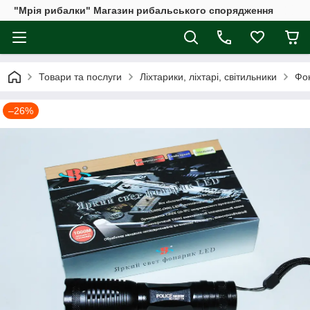
"Мрія рибалки" Магазин рибальського спорядження
Товари та послуги
Ліхтарики, ліхтарі, світильники
Фон
–26%