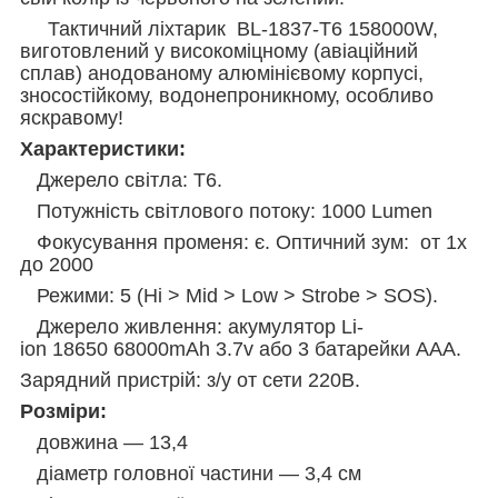
Тактичний ліхтарик BL-1837-T6 158000W,
виготовлений у високоміцному (авіаційний
сплав) анодованому алюмінієвому корпусі,
зносостійкому, водонепроникному, особливо
яскравому!
Характеристики:
Джерело світла: T6.
Потужність світлового потоку: 1000 Lumen
Фокусування променя: є. Оптичний зум: от 1х
до 2000
Режими: 5 (Hi > Mid > Low > Strobe > SOS).
Джерело живлення: акумулятор Li-
ion 18650 68000mAh 3.7v або 3 батарейки ААА.
Зарядний пристрій: з/у от сети 220В.
Розміри:
довжина — 13,4
діаметр головної частини — 3,4 см