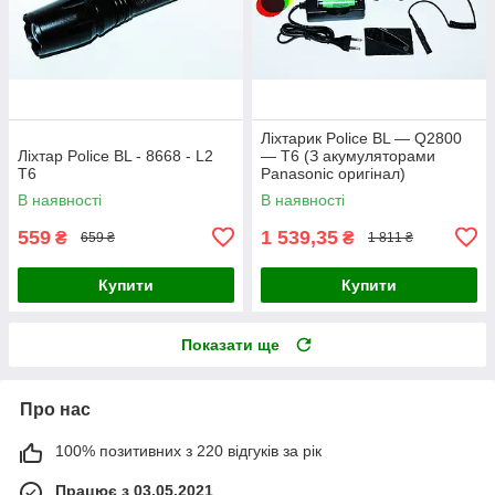
Ліхтарик Police BL — Q2800
Ліхтар Police BL - 8668 - L2
— T6 (З акумуляторами
T6
Panasonic оригінал)
В наявності
В наявності
559
1 539,35
₴
₴
659 ₴
1 811 ₴
Купити
Купити
Показати ще
Про нас
100% позитивних з 220 відгуків за рік
Працює з 03.05.2021