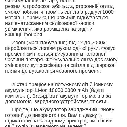
Спрямувавши ліхтар у небо в
режимі Стробоскоп або SOS, сторонній огляд
зможе побачити промінь світла в радіусі 1000
метрів. Перемикання режимів відбувається
напівнатисканням силіконової кнопки
увімкнення, яка розміщена на задній
кришці фонаря.
Zoom (масштабування) від 1x до 2000х
виробляється легким рухом однієї руки. Фокус
променя змінюється висуванням головної
частини ліхтаря. Фокусувальна лінза дає змогу
змінювати кут розсіювання світла від широкої
плями до вузькоспрямованого променя.
Ліхтар працює на потужному літій-іонному
акумуляторі Li-ion 18650 6800 mAh (йде в
комплекті). Заряджати акумулятор можна за
допомогою зарядного устройства: от сети.
Про те, що акумулятор заряджений і знову
готовий до використання, Вам підкажуть
індикатори на зарядному пристрої, змінюючи
свій колір із червоного на зелений.