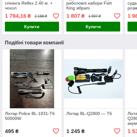
спінінга Reflex 2.40 м. +
риболовлі набори Fish
суда
чохол
King зібрапі
розм
1 794,16
1 807
1 9
₴
₴
2 188 ₴
1 907 ₴
Купити
Купити
Подібні товари компанії
Ліхтар Police BL-1831-T6
Ліхтар BL-Q2800 — T6
Ліхт
50000W
Q280
акум
ориг
495
1 245
1 5
₴
₴