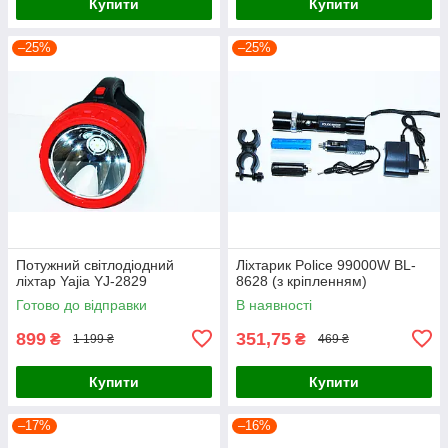
Купити
Купити
–25%
–25%
Потужний світлодіодний
Ліхтарик Police 99000W BL-
ліхтар Yajia YJ-2829
8628 (з кріпленням)
Готово до відправки
В наявності
899
351,75
₴
₴
1 199 ₴
469 ₴
Купити
Купити
–17%
–16%