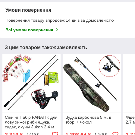
Умови повернення
Повернення товару впродовж 14 днів за домовленістю
Всі умови повернення
З цим товаром також замовляють
Спінінг Набір FANATIK для
Вудка карбонова 5 м. в
Фіде
лову хижої риби /щука,
зборі + чохол
2.7 
судак, окунь/ Jukon 2.4 м.
2 319
1 298,64
1 7
₴
₴
2 619 ₴
1 546 ₴