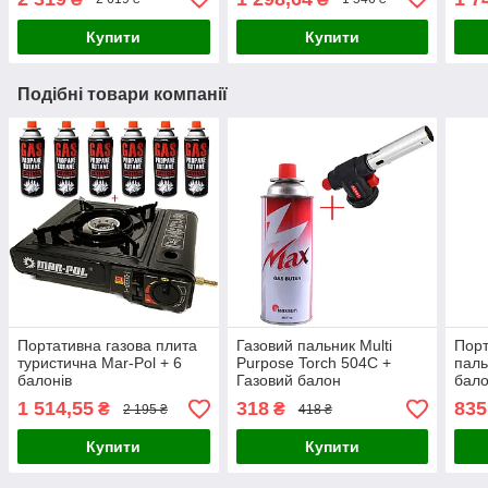
Купити
Купити
Подібні товари компанії
Портативна газова плита
Газовий пальник Multi
Порт
туристична Mar-Pol + 6
Purpose Torch 504C +
паль
балонів
Газовий балон
бало
1 514,55
318
835
₴
₴
2 195 ₴
418 ₴
Купити
Купити