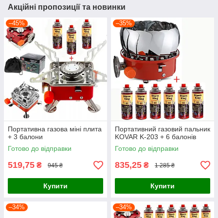
Акційні пропозиції та новинки
–45%
–35%
Портативна газова міні плита
Портативний газовий пальник
+ 3 балони
KOVAR K-203 + 6 балонів
Готово до відправки
Готово до відправки
519,75
835,25
₴
₴
945 ₴
1 285 ₴
Купити
Купити
–34%
–34%