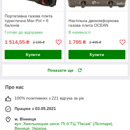
Портативна газова плита
туристична Mar-Pol + 6
Настільна двокомфоркова
балонів
газова плита OCEAN
Готово до відправки
В наявності
1 514,55
1 795
₴
₴
2 195 ₴
2 495 ₴
Купити
Купити
Показати ще
Про нас
100% позитивних з 221 відгука за рік
Працює з 03.05.2021
м. Вінниця
вул. Хмельницьке шосе 75 б ТЦ "Пасаж" (Лісопарк),
Вінниця, Україна