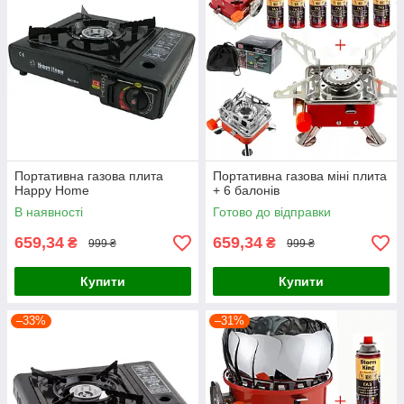
Портативна газова плита
Портативна газова міні плита
Happy Home
+ 6 балонів
В наявності
Готово до відправки
659,34
659,34
₴
₴
999 ₴
999 ₴
Купити
Купити
–33%
–31%