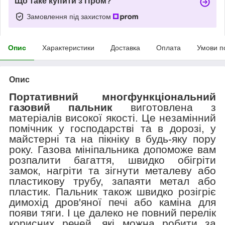
Що таке купити з Пром?
Замовлення під захистом
Опис
Характеристики
Доставка
Оплата
Умови п
Опис
Портативний многфункціональний
газовий пальник
виготовлена з
матеріалів високої якості. Це незамінний
помічник у господарстві та в дорозі, у
майстерні та на пікніку в будь-яку пору
року. Газова мініпальника допоможе вам
розпалити багаття, швидко обігріти
замок, нагріти та зігнути металеву або
пластикову трубу, запаяти метал або
пластик. Пальник також швидко розігріє
димохід дров'яної печі або каміна для
появи тяги. І це далеко не повний перелік
корисних речей, які можна робити за