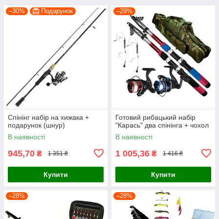
–30%
Подарунок
–29%
Спінінг набір на хижака +
Готовий рибацький набір
подарунок (шнур)
"Карась" два спінінга + чохол
В наявності
В наявності
945,70
1 005,36
₴
₴
1 351 ₴
1 416 ₴
Купити
Купити
–28%
–28%