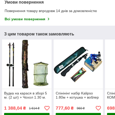
Умови повернення
Повернення товару впродовж 14 днів за домовленістю
Всі умови повернення
З цим товаром також замовляють
Вудка на карася в зборі 5
Спінінінг набір Kalipso
Спін
м. (2 шт) + Чохол 1.30 м.
1.80м + котушка + воблер
КОМП
1 388,04
777,60
698
₴
₴
1 614 ₴
960 ₴