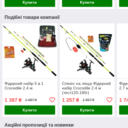
Купити
Купити
Подібні товари компанії
Фідерний набір 5 в 1
Спінінг на ляща Фідерний
Фіде
Сroсиdile 2.4 м.
набір Croсodile 2.4 м
2.7 
(тест120-180г)
1 387
1 257
1 7
₴
₴
1 487 ₴
1 357 ₴
Купити
Купити
Акційні пропозиції та новинки