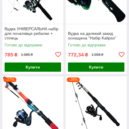
Вудка УНІВЕРСАЛЬНА набір
для початківця рибалки +
Вудка на далекий закид
стілець
оснащена "Набір Kalipso"
Готово до відправки
Готово до відправки
785
772,34
₴
₴
1 085 ₴
1 058 ₴
Купити
Купити
–27%
–26%