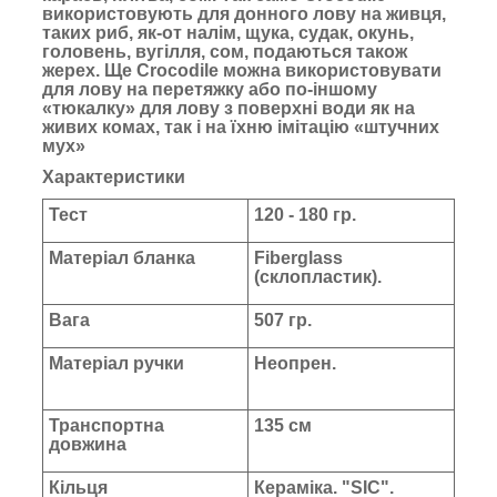
використовують для донного лову на живця,
таких риб, як-от налім, щука, судак, окунь,
головень, вугілля, сом, подаються також
жерех. Ще Crocodile можна використовувати
для лову на перетяжку або по-іншому
«тюкалку» для лову з поверхні води як на
живих комах, так і на їхню імітацію «штучних
мух»
Характеристики
Тест
120 - 180 гр.
Матеріал бланка
Fiberglass
(склопластик).
Вага
507 гр.
Матеріал ручки
Неопрен.
Транспортна
135 см
довжина
Кільця
Кераміка. "SIC".