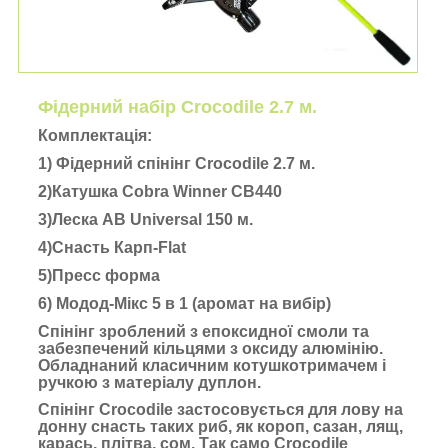
Фідерний набір Croсоdile 2.7 м.
Комплектація:
1) Фідерний спінінг Crocodile 2.7 м.
2)Катушка Cobra Winner CB440
3)Леска AB Universal 150 м.
4)Снасть Карп-Flat
5)Пресс форма
6) Модод-Мікс 5 в 1 (аромат на вибір)
Спінінг зроблений з епоксидної смоли та
забезпечений кільцями з оксиду алюмінію.
Обладнаний класичним котушкотримачем і
ручкою з матеріалу дуплон.
Спінінг Crocodile застосовується для лову на
донну снасть таких риб, як короп, сазан, лящ,
карась, плітва, сом. Так само Crocodile