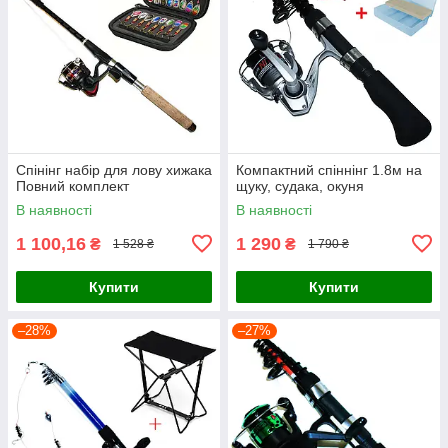
Спінінг набір для лову хижака
Компактний спіннінг 1.8м на
Повний комплект
щуку, судака, окуня
В наявності
В наявності
1 100,16
1 290
₴
₴
1 528 ₴
1 790 ₴
Купити
Купити
–28%
–27%