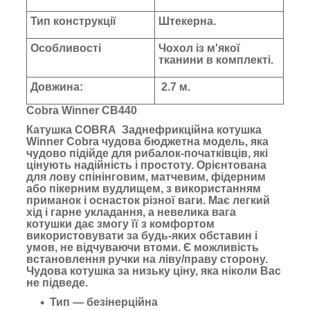
Тип конструкції
Штекерна.
Особливості
Чохол із м'якої
тканини в комплекті.
Довжина:
2.7 м.
Cobra Winner CB440
Катушка COBRA Заднефрикційна котушка
Winner Cobra чудова бюджетна модель, яка
чудово підійде для рибалок-початківців, які
цінують надійність і простоту. Орієнтована
для лову спінінговим, матчевим, фідерним
або пікерним вудлищем, з використанням
приманок і оснасток різної ваги. Має легкий
хід і гарне укладання, а невелика вага
котушки дає змогу її з комфортом
використовувати за будь-яких обставин і
умов, не відчуваючи втоми. Є можливість
встановлення ручки на ліву/праву сторону.
Чудова котушка за низьку ціну, яка ніколи Вас
не підведе.
Тип — безінерційна