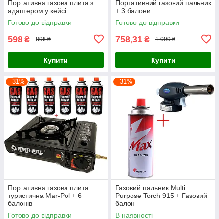
Портативна газова плита з
Портативний газовий пальник
адаптером у кейсі
+ 3 балони
Готово до відправки
Готово до відправки
598
758,31
₴
₴
898 ₴
1 099 ₴
Купити
Купити
–31%
–31%
Портативна газова плита
Газовий пальник Multi
туристична Mar-Pol + 6
Purpose Torch 915 + Газовий
балонів
балон
Готово до відправки
В наявності