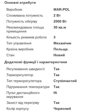
Основні атрибути
Виробник
MAR-POL
Споживана потужність
2 Вт
Потужність обігріву
2000 Вт
Рекомендована площа
30 кв.м
приміщення
Кількість режимів роботи
3
Тип управління
Механічне
Країна виробник
Польща
Стан
Новий
Додаткові функції і характеристики
Регулювання швидкості
Так
Терморегулятор
Так
Тип терморегулятора
Ступінчастий
Підтримання температури
Так
Пульт дистанційного
Ні
керування
Захист від перегріву
Так
Колір корпусу
Червоний