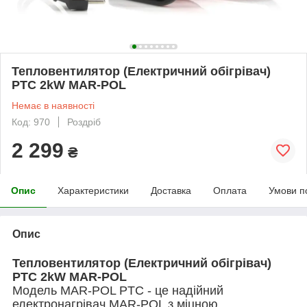
Тепловентилятор (Електричний обігрівач)
PTC 2kW MAR-POL
Немає в наявності
Код: 970
Роздріб
2 299
₴
Опис
Характеристики
Доставка
Оплата
Умови п
Опис
Тепловентилятор (Електричний обігрівач)
PTC 2kW MAR-POL
Модель MAR-POL PTC - це надійний
електронагрівач MAR-POL з міцною