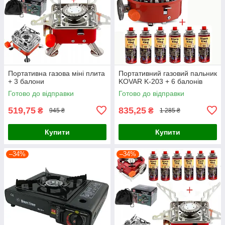
Портативна газова міні плита
Портативний газовий пальник
+ 3 балони
KOVAR K-203 + 6 балонів
Готово до відправки
Готово до відправки
519,75
835,25
₴
₴
945 ₴
1 285 ₴
Купити
Купити
–34%
–34%