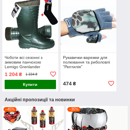
Чоботи всі сезонні з
Рукавички-варежки для
зимовим панчохою
полювання та риболовлі
Lemigo Grenlander
"Рептилія"
(Оригінал) ПОЛЬЩА
1 204
₴
1 334 ₴
474
₴
Купити
Акційні пропозиції та новинки
–45%
–35%