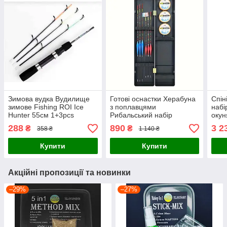
Зимова вудка Вудилище
Готові оснастки Херабуна
Спін
зимове Fishing ROI Ice
з поплавцями
набі
Hunter 55см 1+3pcs
Рибальський набір
окун
Herabuna fishing 15 в 1
в 1
288
890
3 2
₴
₴
358 ₴
1 140 ₴
Купити
Купити
Акційні пропозиції та новинки
–29%
–27%