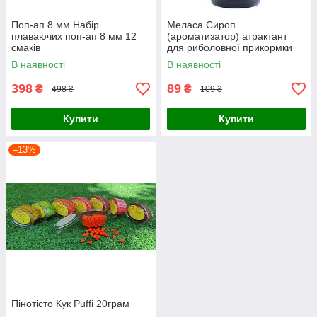
Поп-ап 8 мм Набір
Меласа Сироп
плаваючих поп-ап 8 мм 12
(ароматизатор) атрактант
смаків
для риболовної прикормки
В наявності
В наявності
398
89
₴
₴
498 ₴
109 ₴
Купити
Купити
–13%
Пінотісто Кук Puffi 20грам