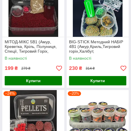
МІТОД-МІКС 5В1 (Амур,
BIG-STICK Методний НАБІР
Креветка, Кріль, Полуниця,
4В1 (Амур,Криль,Тигровий
Спеції, Тигровий Горіх,
горіх,Халібут,
Халібут)
полуниця,горох,кукурудза,туті
В наявності
В наявності
-фруті)
199
230
₴
₴
279 ₴
314 ₴
Купити
Купити
–24%
–20%