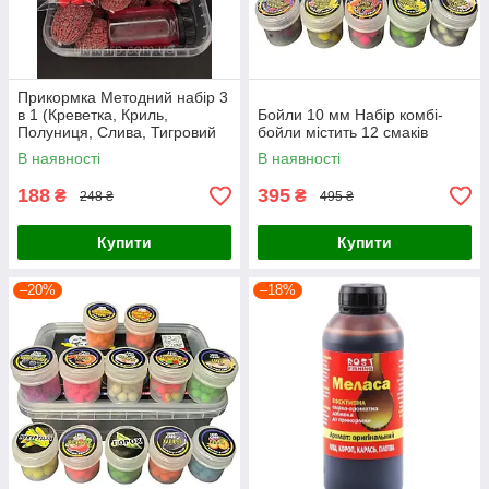
Прикормка Методний набір 3
в 1 (Креветка, Криль,
Бойли 10 мм Набір комбі-
Полуниця, Слива, Тигровий
бойли містить 12 смаків
горіх, Часник)
В наявності
В наявності
188
395
₴
₴
248 ₴
495 ₴
Купити
Купити
–20%
–18%