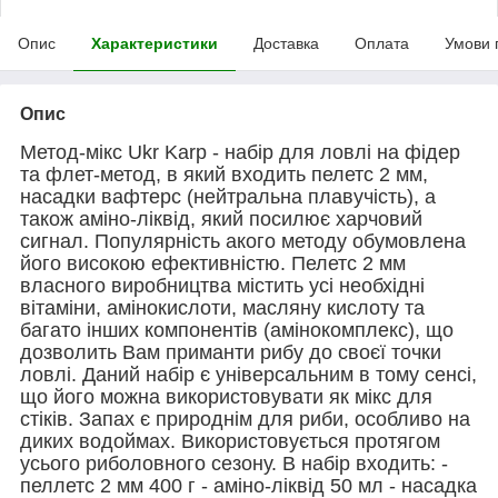
Опис
Характеристики
Доставка
Оплата
Умови 
Опис
Метод-мікс Ukr Karp - набір для ловлі на фідер
та флет-метод, в який входить пелетс 2 мм,
насадки вафтерс (нейтральна плавучість), а
також аміно-ліквід, який посилює харчовий
сигнал. Популярність акого методу обумовлена
його високою ефективністю. Пелетс 2 мм
власного виробництва містить усі необхідні
вітаміни, амінокислоти, масляну кислоту та
багато інших компонентів (амінокомплекс), що
дозволить Вам приманти рибу до своєї точки
ловлі. Даний набір є універсальним в тому сенсі,
що його можна використовувати як мікс для
стіків. Запах є природнім для риби, особливо на
диких водоймах. Використовується протягом
усього риболовного сезону. В набір входить: -
пеллетс 2 мм 400 г - аміно-ліквід 50 мл - насадка