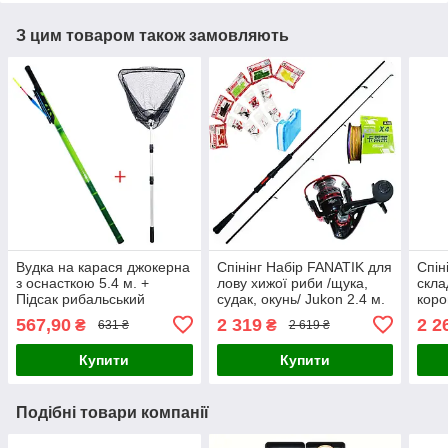
З цим товаром також замовляють
Вудка на карася джокерна
Спінінг Набір FANATIK для
Спін
з оснасткою 5.4 м. +
лову хижої риби /щука,
скла
Підсак рибальський
судак, окунь/ Jukon 2.4 м.
коро
складний
на д
567,90
2 319
2 2
₴
₴
631 ₴
2 619 ₴
Купити
Купити
Подібні товари компанії