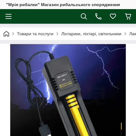
"Мрія рибалки" Магазин рибальського спорядження
Товари та послуги
Ліхтарики, ліхтарі, світильники
Лам