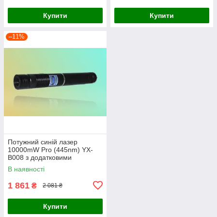
Купити
Купити
–11%
Потужний синій лазер
10000mW Pro (445nm) YX-
B008 з додатковими
насадками!
В наявності
1 861
₴
2 081 ₴
Купити