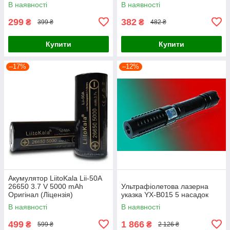
В наявності
В наявності
299
382
₴
₴
399 ₴
482 ₴
Купити
Купити
–17%
–12%
Акумулятор LiitoKala Lii-50A
26650 3.7 V 5000 mAh
Ультрафіолетова лазерна
Оригінал (Ліцензія)
указка YX-B015 5 насадок
В наявності
В наявності
499
1 866
₴
₴
599 ₴
2 126 ₴