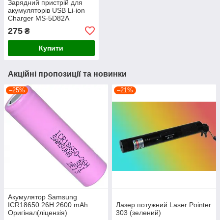
Зарядний пристрій для
акумуляторів USB Li-ion
Charger MS-5D82A
4.2V/2A з 2 слотами
275
₴
Купити
Акційні пропозиції та новинки
–25%
–21%
Акумулятор Samsung
ICR18650 26H 2600 mAh
Лазер потужний Laser Pointer
Оригінал(ліцензія)
303 (зелений)