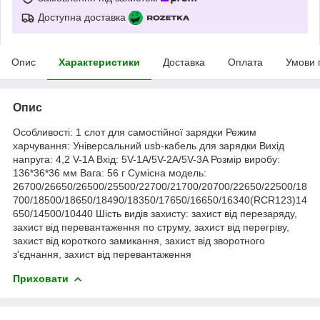
Доступна доставка
Опис
Характеристики
Доставка
Оплата
Умови 
Опис
Особливості: 1 слот для самостійної зарядки Режим
харчування: Універсальний usb-кабель для зарядки Вихід
напруга: 4,2 V-1A Вхід: 5V-1A/5V-2A/5V-3A Розмір виробу:
136*36*36 мм Вага: 56 г Сумісна модель:
26700/26650/26500/25500/22700/21700/20700/22650/22500/18
700/18500/18650/18490/18350/17650/16650/16340(RCR123)14
650/14500/10440 Шість видів захисту: захист від перезаряду,
захист від перевантаження по струму, захист від перегріву,
захист від короткого замикання, захист від зворотного
з'єднання, захист від перевантаження
Приховати