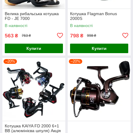
Велика рибальська котушка
Котушка Flagman Bonus
FD - JE 7000
2000S
В наявності
В наявності
563
798
₴
₴
763 ₴
998 ₴
Купити
Купити
–20%
–20%
Котушка KAIYA FD 2000 6+1
BB (алюмінієва шпуля) Акція