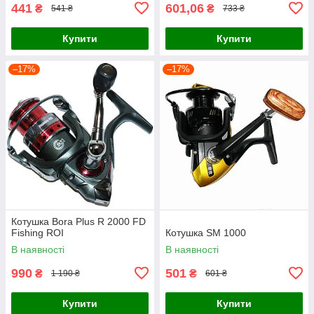
441
601,06
₴
₴
541 ₴
733 ₴
Купити
Купити
–17%
–17%
Котушка Bora Plus R 2000 FD
Fishing ROI
Котушка SM 1000
В наявності
В наявності
990
501
₴
₴
1 190 ₴
601 ₴
Купити
Купити