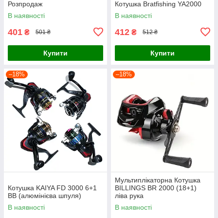
Розпродаж
Котушка Bratfishing YA2000
В наявності
В наявності
401
412
₴
₴
501 ₴
512 ₴
Купити
Купити
–18%
–18%
Мультиплікаторна Котушка
Котушка KAIYA FD 3000 6+1
BILLINGS BR 2000 (18+1)
BB (алюмінієва шпуля)
ліва рука
В наявності
В наявності