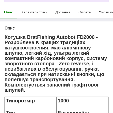
Опис
Характеристики
Доставка
Оплата
Умови п
Опис
Котушка BratFishing Autobot FD2000 -
Розроблена в кращих традиціях
катушкостроения, має алюмінієву
шпулю, легкий хід, ультра легкий
компактний карбоновий корпус, систему
зворотного стопора –Zero reverse, і
невибаглива в обслуговуванні, ручка
складається при натисканні кнопки, що
полегшує транспортування.
Комплектується запасний графітової
шпулей.
Типорозмір
1000
Тип
Безінерційні