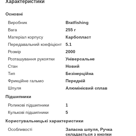
Характеристики
Основні
Виробник
Bratfishing
Вага
255 г
Матеріал корпусу
Карбопласт
Передавальний коефіцієнт
5.1
Розмір
2000
Розташування рукоятки
Універсальне
Стан
Новий
Тип
Безінерційна
Фрикційне гальмо
Передній
Шпуля
Алюмінієвий сплав
Підшипники
Роликові підшипники
1
Кулькові підшипники
5
Користувальницькі характеристики
Особливості
Запасна шпуля, Ручка
складається з кнопки