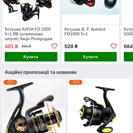
Котушка KAIYA FD 2000
Котушка B. F. Autobot
Коту
6+1 BB (алюмінієва
FD1000 5+1
5000
шпуля) Акція Розпродаж
401
528
684
₴
₴
501 ₴
Купити
Купити
Акційні пропозиції та новинки
–26%
–20%