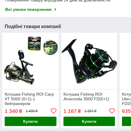
Повернення товару впродовж 14 днів за домовленістю
Всі умови повернення
Подібні товари компанії
Котушка Fishing ROI Carp
Котушка Fishing ROI
Коту
XT 5000 (6+1) з
Anaconda 3000 FD(5+1)
Ute
бейтранером
FD20
пода
1 340
1 167
635
₴
₴
1 490 ₴
1 267 ₴
Купити
Купити