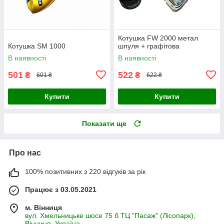
Котушка FW 2000 метал
Котушка SM 1000
шпуля + графітова
В наявності
В наявності
501
522
₴
₴
601 ₴
622 ₴
Купити
Купити
Показати ще
Про нас
100% позитивних з 220 відгуків за рік
Працює з 03.05.2021
м. Вінниця
вул. Хмельницьке шосе 75 б ТЦ "Пасаж" (Лісопарк),
Вінниця, Україна