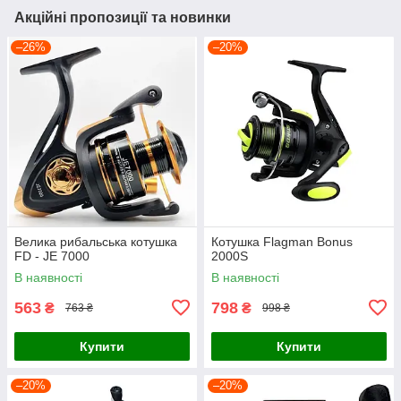
Акційні пропозиції та новинки
–26%
–20%
Велика рибальська котушка
Котушка Flagman Bonus
FD - JE 7000
2000S
В наявності
В наявності
563
798
₴
₴
763 ₴
998 ₴
Купити
Купити
–20%
–20%