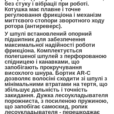
без стуку і вібрації при роботі.
Котушка має плавне і точне
регулювання фрикціона і механізм
миттєвого стопори зворотного ходу
ротора (антиреверс).
У шпулі встановлений опорний
підшипник для забезпечення
максимальної надійності роботи
фрикціона. Комплектується
полегшеної шпулей з перфорованою
спідницею і канавками, що
запобігають прокручування
висохлого шнура. Бортик AR-C
дозволяє волосіні сходити зі шпулі з
мінімальними втратами на тертя, що
збільшує дальність і точність
закидання. Дужка лесоукладывателя
порожниста, з посиленою пружиною,
що запобігає самоскид, ролик
лесоукладывателя - перешкоджає