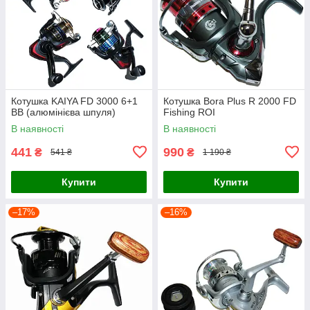
Котушка KAIYA FD 3000 6+1
Котушка Bora Plus R 2000 FD
BB (алюмінієва шпуля)
Fishing ROI
В наявності
В наявності
441
990
₴
₴
541 ₴
1 190 ₴
Купити
Купити
–17%
–16%