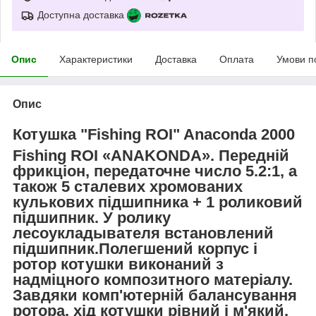
Доступна доставка
Опис
Характеристики
Доставка
Оплата
Умови п
Опис
Котушка "Fishing ROI" Anaconda 2000
Fishing ROI «ANAKONDA». Передній
фрикціон, передаточне число 5.2:1, а
також 5 сталевих хромованих
кулькових підшипника + 1 роликовий
підшипник. У ролику
лесоукладывателя встановлений
підшипник.Полегшений корпус і
ротор котушки виконаний з
надміцного композитного матеріалу.
Завдяки комп'ютерній балансування
ротора, хід котушки рівний і м'який,