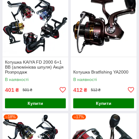
Котушка KAIYA FD 2000 6+1
BB (алюмінієва шпуля) Акція
Розпродаж
Котушка Bratfishing YA2000
В наявності
В наявності
401
412
₴
₴
501 ₴
512 ₴
Купити
Купити
–18%
–17%