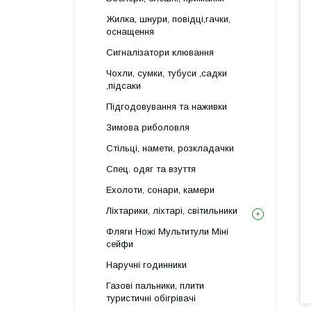
Жилка, шнури, повідці,гачки,
оснащення
Сигналізатори клювання
Чохли, сумки, тубуси ,садки
,підсаки
Підгодовування та наживки
Зимова риболовля
Стільці, намети, розкладачки
Спец. одяг та взуття
Ехолоти, сонари, камери
Ліхтарики, ліхтарі, світильники
Фляги Ножі Мультитули Міні
сейфи
Наручні годинники
Газові пальники, плити
туристичні обігрівачі