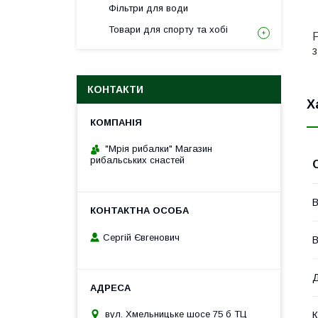
Фільтри для води
Товари для спорту та хобі
F
з
КОНТАКТИ
Х
"Мрія рибалки" Магазин
рибальських снастей
В
Сергій Євгенович
В
Д
вул. Хмельницьке шосе 75 б ТЦ
К