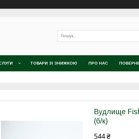
СЛУГИ
ТОВАРИ ЗІ ЗНИЖКОЮ
ПРО НАС
ПОВЕРНЕ
Вудлище Fishi
(б/к)
544 ₴