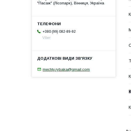
"Пасаж" (Лісопарк), Вінниця, Україна
К
М
+380 (99) 082-89-92
Viber
Т
mechty.rybaka@gmail.com
К
К