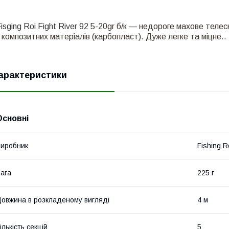
isging Roi Fight River 92
5-20gr б/к
— недороге махове телеск
 композитних матеріалів (карбопласт). Дуже легке та міцне.
арактеристики
Основні
иробник
Fishing R
ага
225 г
овжина в розкладеному вигляді
4 м
ількість секцій
5