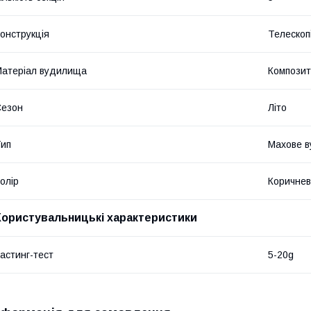
онструкція
Телескоп
атеріал вудилища
Композит
Сезон
Літо
ип
Махове 
олір
Коричне
Користувальницькі характеристики
астинг-тест
5-20g