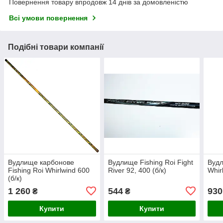
Повернення товару впродовж 14 днів за домовленістю
Всі умови повернення
Подібні товари компанії
Вудлище карбонове
Вудлище Fishing Roi Fight
Вудл
Fishing Roi Whirlwind 600
River 92, 400 (б/к)
Whir
(б/к)
1 260
544
930
₴
₴
Купити
Купити