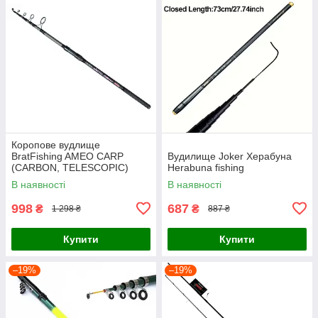
Коропове вудлище
BratFishing AMEO CARP
Вудилище Joker Херабуна
(CARBON, TELESCOPIC)
Herabuna fishing
3.00 m / 120-220 g.
В наявності
В наявності
998
687
₴
₴
1 298 ₴
887 ₴
Купити
Купити
–19%
–19%