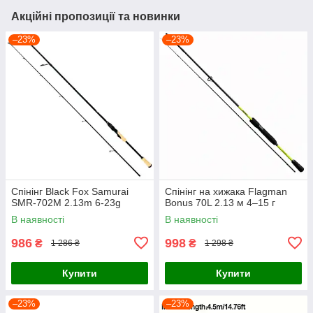
Акційні пропозиції та новинки
–23%
–23%
Спінінг Black Fox Samurai
Спінінг на хижака Flagman
SMR-702M 2.13m 6-23g
Bonus 70L 2.13 м 4–15 г
В наявності
В наявності
986
998
₴
₴
1 286 ₴
1 298 ₴
Купити
Купити
–23%
–23%