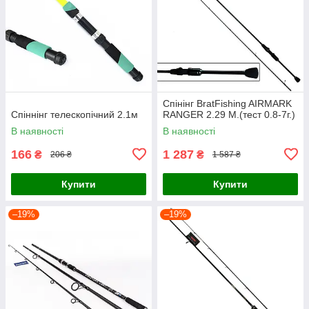
Спінінг BratFishing AIRMARK
Спіннінг телескопічний 2.1м
RANGER 2.29 М.(тест 0.8-7г.)
В наявності
В наявності
166
1 287
₴
₴
206 ₴
1 587 ₴
Купити
Купити
–19%
–19%