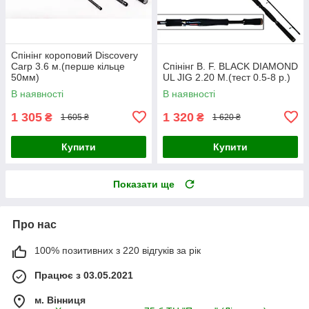
Спінінг короповий Discovery
Carp 3.6 м.(перше кільце
Спінінг B. F. BLACK DIAMOND
50мм)
UL JIG 2.20 M.(тест 0.5-8 р.)
В наявності
В наявності
1 305
1 320
₴
₴
1 605 ₴
1 620 ₴
Купити
Купити
Показати ще
Про нас
100% позитивних з 220 відгуків за рік
Працює з 03.05.2021
м. Вінниця