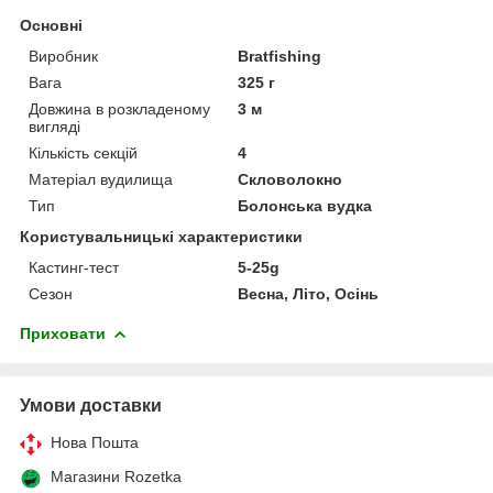
Основні
Виробник
Bratfishing
Вага
325 г
Довжина в розкладеному
3 м
вигляді
Кількість секцій
4
Матеріал вудилища
Скловолокно
Тип
Болонська вудка
Користувальницькі характеристики
Кастинг-тест
5-25g
Сезон
Весна, Літо, Осінь
Приховати
Умови доставки
Нова Пошта
Магазини Rozetka