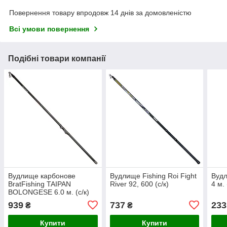
Повернення товару впродовж 14 днів за домовленістю
Всі умови повернення
Подібні товари компанії
Вудлище карбонове
Вудлище Fishing Roi Fight
Вудл
BratFishing TAIPAN
River 92, 600 (с/к)
4 м. 
BOLONGESE 6.0 м. (с/к)
939
737
233
₴
₴
Купити
Купити