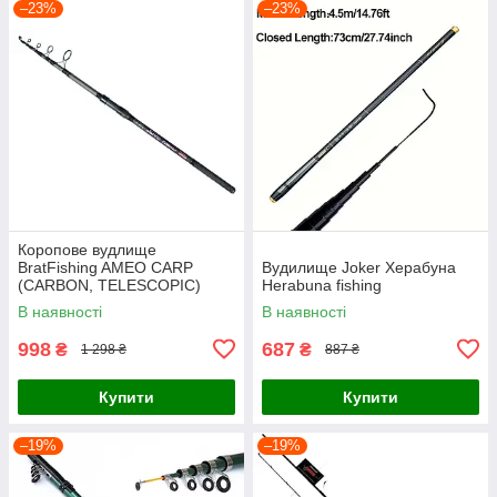
–23%
–23%
Коропове вудлище
BratFishing AMEO CARP
Вудилище Joker Херабуна
(CARBON, TELESCOPIC)
Herabuna fishing
3.00 m / 120-220 g.
В наявності
В наявності
998
687
₴
₴
1 298 ₴
887 ₴
Купити
Купити
–19%
–19%