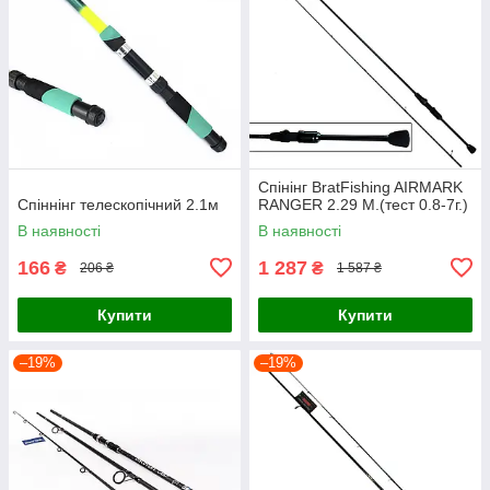
Спінінг BratFishing AIRMARK
Спіннінг телескопічний 2.1м
RANGER 2.29 М.(тест 0.8-7г.)
В наявності
В наявності
166
1 287
₴
₴
206 ₴
1 587 ₴
Купити
Купити
–19%
–19%