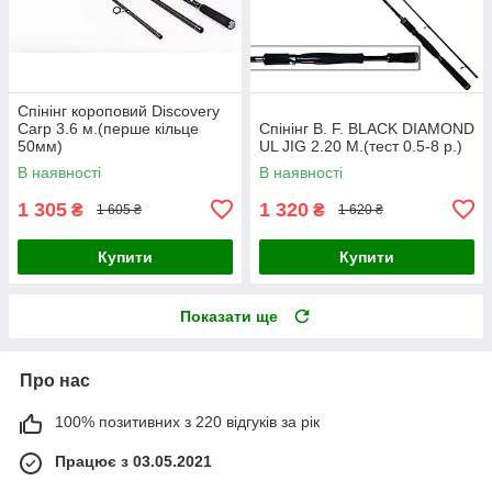
Спінінг короповий Discovery
Carp 3.6 м.(перше кільце
Спінінг B. F. BLACK DIAMOND
50мм)
UL JIG 2.20 M.(тест 0.5-8 р.)
В наявності
В наявності
1 305
1 320
₴
₴
1 605 ₴
1 620 ₴
Купити
Купити
Показати ще
Про нас
100% позитивних з 220 відгуків за рік
Працює з 03.05.2021