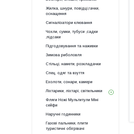
Жилка, шнури, повідці,гачки,
оснащення
Сигналізатори клювання
Чохли, сумки, тубуси ,садки
,підсаки
Підгодовування та наживки
Зимова риболовля
Стільці, намети, розкладачки
Спец. одяг та взуття
Ехолоти, сонари, камери
Ліхтарики, ліхтарі, світильники
Фляги Ножі Мультитули Міні
сейфи
Наручні годинники
Газові пальники, плити
туристичні обігрівачі