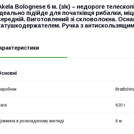
Akela Bolognese 6 м. (з/к) – недороге телеско
Ідеально підійде для початківця рибалки, міц
середній. Виготовлений зі скловолокна. Осна
катушкодержателем. Ручка з антискол
ьзящим
арактеристики
Основні
иробник
Bratfishin
ага
620 г
овжина в розкладеному вигляді
6 м