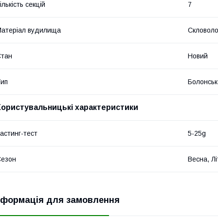
ількість секцій
7
атеріал вудилища
Скловоло
Стан
Новий
ип
Болонськ
Користувальницькі характеристики
астинг-тест
5-25g
Сезон
Весна, Лі
нформація для замовлення