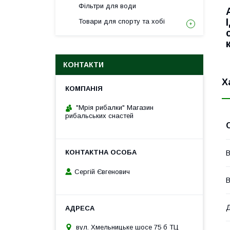
Фільтри для води
Товари для спорту та хобі
КОНТАКТИ
Х
"Мрія рибалки" Магазин
рибальських снастей
В
Сергій Євгенович
В
Д
вул. Хмельницьке шосе 75 б ТЦ