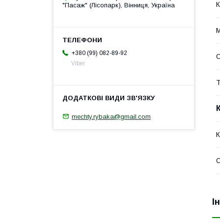
К
"Пасаж" (Лісопарк), Вінниця, Україна
М
+380 (99) 082-89-92
Viber
Т
mechty.rybaka@gmail.com
К
І