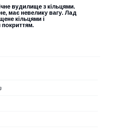
пічне вудилище з кільцями.
не, має невелику вагу. Лад
щене кільцями і
 покриттям.
g