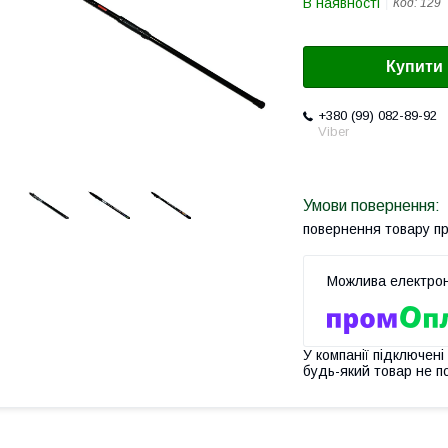
В наявності
Код:
129
Купити
+380 (99) 082-89-92
Viber
повернення товару п
У компанії підключені
будь-який товар не п