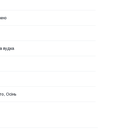
кно
а вудка
то, Осінь