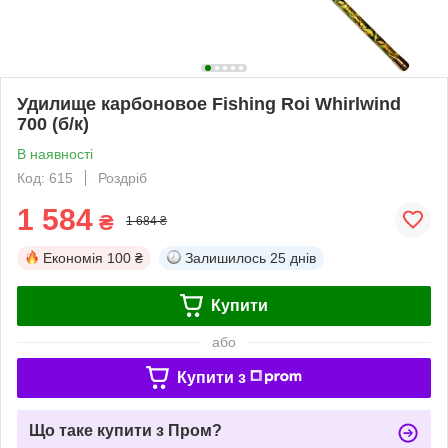
Удилище карбоновое Fishing Roi Whirlwind
700 (б/к)
В наявності
Код: 615
Роздріб
1 584
₴
1 684 ₴
Економія
100 ₴
Залишилось
25 днів
Купити
або
Купити з
Що таке купити з Пром?