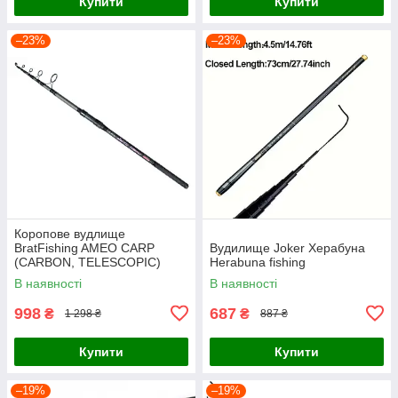
Купити
Купити
–23%
–23%
Коропове вудлище
BratFishing AMEO CARP
Вудилище Joker Херабуна
(CARBON, TELESCOPIC)
Herabuna fishing
3.00 m / 120-220 g.
В наявності
В наявності
998
687
₴
₴
1 298 ₴
887 ₴
Купити
Купити
–19%
–19%