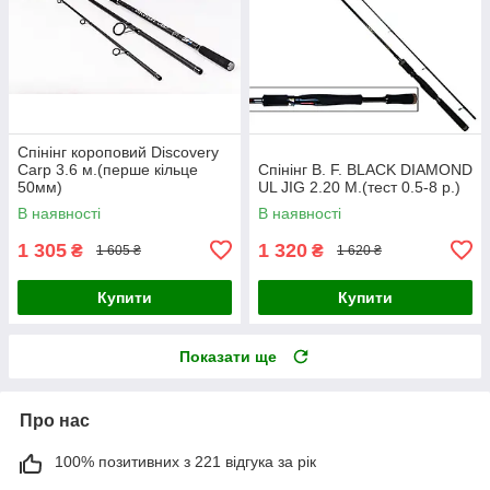
Спінінг короповий Discovery
Carp 3.6 м.(перше кільце
Спінінг B. F. BLACK DIAMOND
50мм)
UL JIG 2.20 M.(тест 0.5-8 р.)
В наявності
В наявності
1 305
1 320
₴
₴
1 605 ₴
1 620 ₴
Купити
Купити
Показати ще
Про нас
100% позитивних з 221 відгука за рік