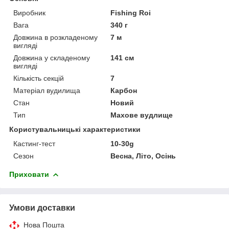
Виробник
Fishing Roi
Вага
340 г
Довжина в розкладеному
7 м
вигляді
Довжина у складеному
141 см
вигляді
Кількість секцій
7
Матеріал вудилища
Карбон
Стан
Новий
Тип
Махове вудлище
Користувальницькі характеристики
Кастинг-тест
10-30g
Сезон
Весна, Літо, Осінь
Приховати
Умови доставки
Нова Пошта