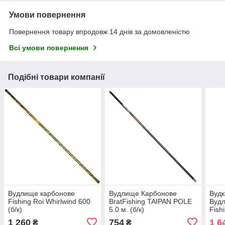
Умови повернення
Повернення товару впродовж 14 днів за домовленістю
Всі умови повернення
Подібні товари компанії
Вудлище карбонове
Вудлище Карбонове
Вудк
Fishing Roi Whirlwind 600
BratFishing TAIPAN POLE
Вуд
(б/к)
5.0 м. (б/к)
Fish
500 
1 260
754
1 6
₴
₴