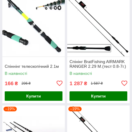
Спінінг BratFishing AIRMARK
Спіннінг телескопічний 2.1м
RANGER 2.29 М.(тест 0.8-7г.)
В наявності
В наявності
166
1 287
₴
₴
206 ₴
1 587 ₴
Купити
Купити
–19%
–19%