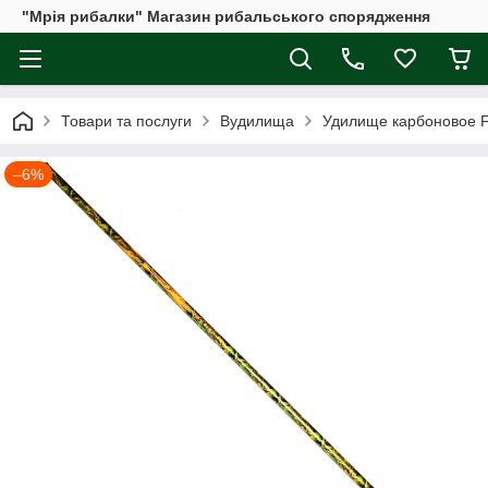
"Мрія рибалки" Магазин рибальського спорядження
Товари та послуги
Вудилища
Удилище карбоновое Fis
–6%