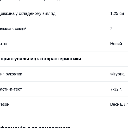
овжина у складеному вигляді
1.25 см
ількість секцій
2
Стан
Новий
Користувальницькі характеристики
ип рукоятки
Фігурна
астинг-тест
7-32 г.
Сезон
Весна, Лі