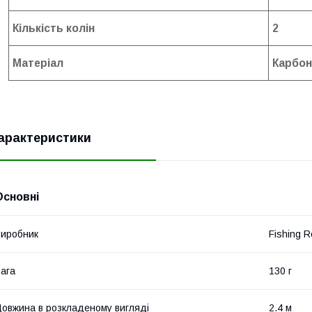
Кількість колін
2
Матеріал
Карбон
арактеристики
Основні
иробник
Fishing R
ага
130 г
овжина в розкладеному вигляді
2.4 м