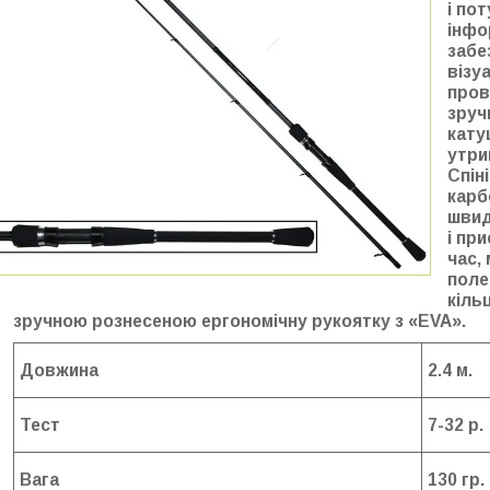
і по
інфо
забе
візу
пров
зруч
кату
утри
Спін
карб
швид
і пр
час,
поле
кіль
зручною рознесеною ергономічну рукоятку з «EVA».
Довжина
2.4 м.
Тест
7-32 р.
Вага
130 гр.