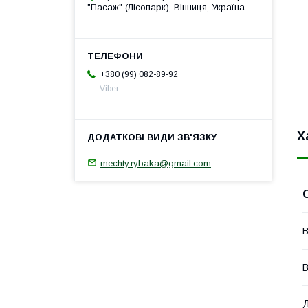
"Пасаж" (Лісопарк), Вінниця, Україна
+380 (99) 082-89-92
Viber
Х
mechty.rybaka@gmail.com
В
В
Д