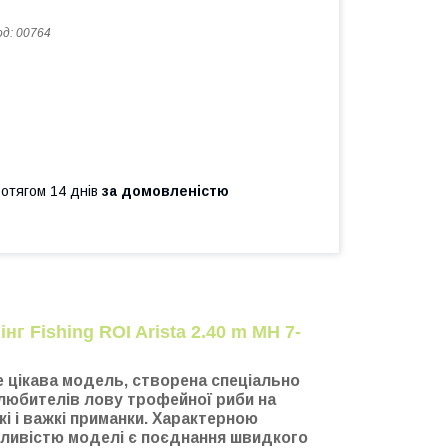
од:
00764
ротягом 14 днів
за домовленістю
інг Fishing ROI Arista 2.40 m MH 7-
 цікава модель, створена спеціально
любителів лову трофейної риби на
кі і важкі приманки. Характерною
ливістю моделі є поєднання швидкого