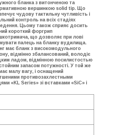
тужного бланка з витонченою та
рмативною вершинкою solid tip. Що
зпечує чудову тактильну чутливість і
альний контроль на всіх стадіях
едення. Цьому також сприяє досить
ний короткий форгрип
шкотримача, що дозволяє при лові
мувати палець на бланку вудилища.
інг має бланк з високомодульного
ону, відмінно збалансований, володіє
ким ладом, відмінною посилистостью
истойним запасом потужності. У той же
 має малу вагу, і оснащений
гшеними противозахлестными
цями «KL Series» зі вставками «SiC» і