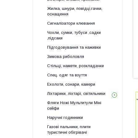
Жилка, шнури, повідці,гачки,
оснащення
Сигналізатори клювання
Чохли, сумки, тубуси ,садки
,підсаки
Підгодовування та наживки
Зимова риболовля
Стільці, намети, розкладачки
Спец. одяг та взуття
Ехолоти, сонари, камери
Ліхтарики, ліхтарі, світильники
Фляги Ножі Мультитули Міні
сейфи
Наручні годинники
Газові пальники, плити
туристичні обігрівачі