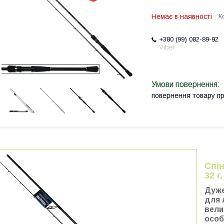
Немає в наявності
К
+380 (99) 082-89-92
Viber
повернення товару п
Спін
32 г.
Дуже
для 
вели
особ