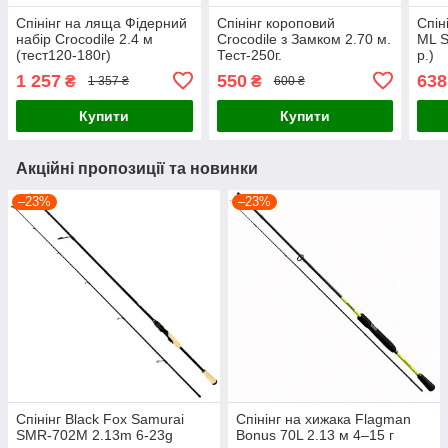
Спінінг на ляща Фідерний
Спінінг короповий
Спін
набір Croсodile 2.4 м
Crocodile з Замком 2.70 м.
ML S
(тест120-180г)
Тест-250г.
р.)
1 257
550
638
₴
₴
1 357 ₴
600 ₴
Купити
Купити
Акційні пропозиції та новинки
–23%
–23%
Спінінг Black Fox Samurai
Спінінг на хижака Flagman
SMR-702M 2.13m 6-23g
Bonus 70L 2.13 м 4–15 г