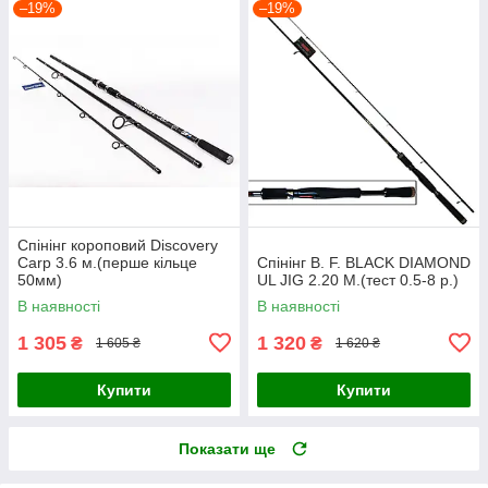
–19%
–19%
Спінінг короповий Discovery
Carp 3.6 м.(перше кільце
Спінінг B. F. BLACK DIAMOND
50мм)
UL JIG 2.20 M.(тест 0.5-8 р.)
В наявності
В наявності
1 305
1 320
₴
₴
1 605 ₴
1 620 ₴
Купити
Купити
Показати ще