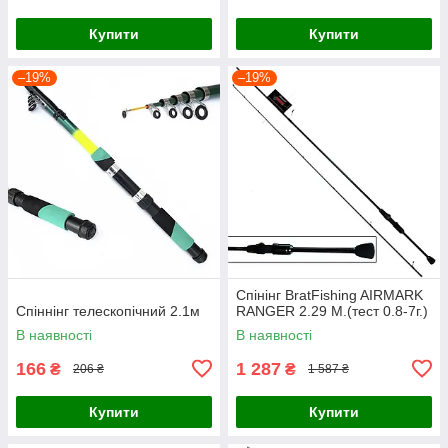
Купити
Купити
–19%
–19%
Спінінг BratFishing AIRMARK
Спіннінг телескопічний 2.1м
RANGER 2.29 М.(тест 0.8-7г.)
В наявності
В наявності
166
1 287
₴
₴
206 ₴
1 587 ₴
Купити
Купити