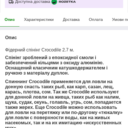
Доступна доставка
Опис
Характеристики
Доставка
Оплата
Умови п
Опис
Фідерний спінінг Сroсodile 2.7 м.
Спінінг зроблений з епоксидної смоли і
забезпечений кільцями з оксиду алюмінію.
Оснащений класичним катушкодержателем і
ручкою з матеріалу дуплон.
Спиннинг Crocodile применяется для ловли на
донную снасть таких рыб, как карп, сазан, лещ,
карась, плотва, сом. Так же Crocodile используют
для донной ловли на живца, таких рыб как налим,
щука, судак, окунь, голавль, угрь, сом, попадается
также жерех. Еще Crocodile можно использовать
для ловли на перетяжку или по-другому «тюкалку»
для ловли с поверхности воды, как на живых
насекомых, так и на их имитацию «искусственных
мух»