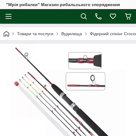
"Мрія рибалки" Магазин рибальського спорядження
Товари та послуги
Вудилища
Фідерний спінінг Сroсod