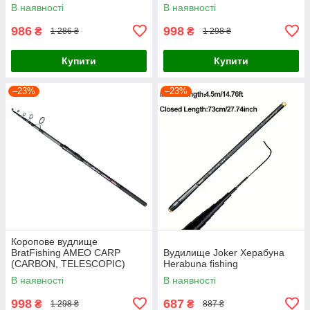
В наявності
В наявності
986
998
₴
₴
1 286 ₴
1 298 ₴
Купити
Купити
–23%
–23%
Коропове вудлище
BratFishing AMEO CARP
Вудилище Joker Херабуна
(CARBON, TELESCOPIC)
Herabuna fishing
3.00 m / 120-220 g.
В наявності
В наявності
998
687
₴
₴
1 298 ₴
887 ₴