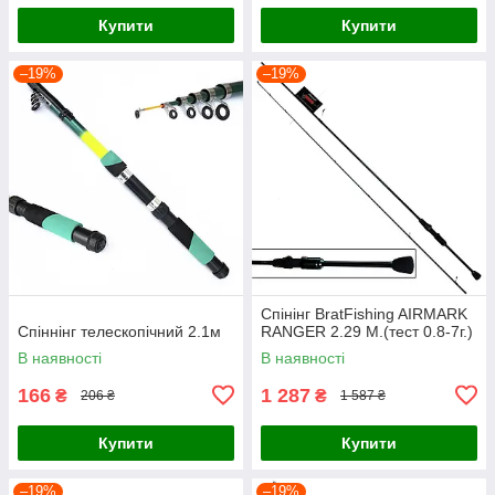
Купити
Купити
–19%
–19%
Спінінг BratFishing AIRMARK
Спіннінг телескопічний 2.1м
RANGER 2.29 М.(тест 0.8-7г.)
В наявності
В наявності
166
1 287
₴
₴
206 ₴
1 587 ₴
Купити
Купити
–19%
–19%