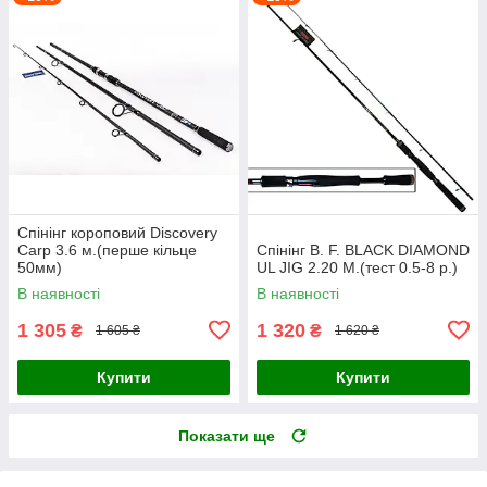
Спінінг короповий Discovery
Carp 3.6 м.(перше кільце
Спінінг B. F. BLACK DIAMOND
50мм)
UL JIG 2.20 M.(тест 0.5-8 р.)
В наявності
В наявності
1 305
1 320
₴
₴
1 605 ₴
1 620 ₴
Купити
Купити
Показати ще