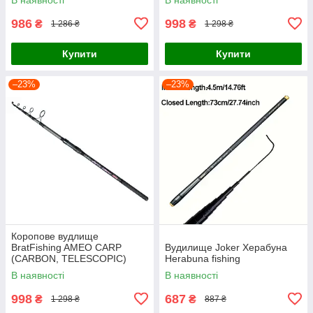
986
998
₴
₴
1 286 ₴
1 298 ₴
Купити
Купити
–23%
–23%
Коропове вудлище
BratFishing AMEO CARP
Вудилище Joker Херабуна
(CARBON, TELESCOPIC)
Herabuna fishing
3.00 m / 120-220 g.
В наявності
В наявності
998
687
₴
₴
1 298 ₴
887 ₴