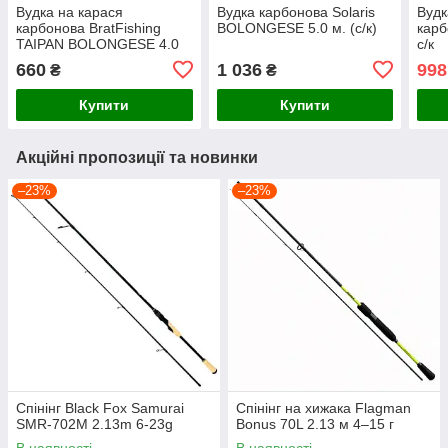
Вудка на карася
Вудка карбонова Solaris
Вудк
карбонова BratFishing
BOLONGESE 5.0 м. (с/к)
карб
TAIPAN BOLONGESE 4.0
с/к
м. (з/к)
660
1 036
998
₴
₴
Купити
Купити
Акційні пропозиції та новинки
–23%
–23%
Спінінг Black Fox Samurai
Спінінг на хижака Flagman
SMR-702M 2.13m 6-23g
Bonus 70L 2.13 м 4–15 г
В наявності
В наявності