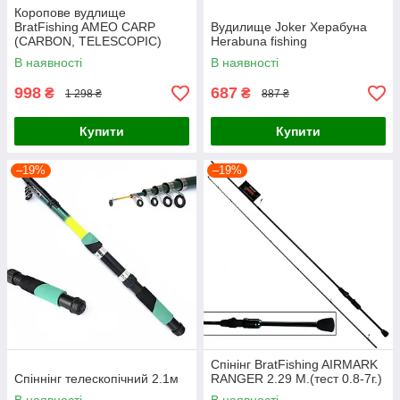
Коропове вудлище
BratFishing AMEO CARP
Вудилище Joker Херабуна
(CARBON, TELESCOPIC)
Herabuna fishing
3.00 m / 120-220 g.
В наявності
В наявності
998
687
₴
₴
1 298 ₴
887 ₴
Купити
Купити
–19%
–19%
Спінінг BratFishing AIRMARK
Спіннінг телескопічний 2.1м
RANGER 2.29 М.(тест 0.8-7г.)