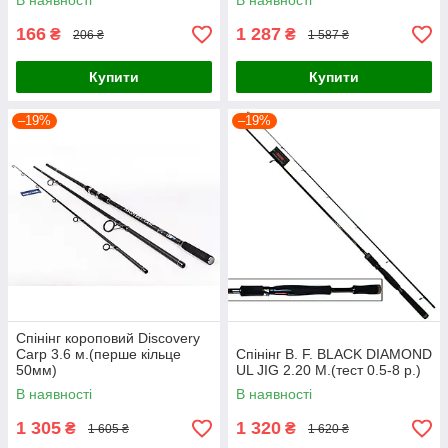
В наявності
В наявності
166
1 287
₴
₴
206 ₴
1 587 ₴
Купити
Купити
–19%
–19%
Спінінг короповий Discovery
Carp 3.6 м.(перше кільце
Спінінг B. F. BLACK DIAMOND
50мм)
UL JIG 2.20 M.(тест 0.5-8 р.)
В наявності
В наявності
1 305
1 320
₴
₴
1 605 ₴
1 620 ₴