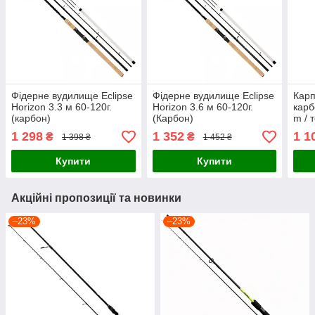
Фідерне вудилище Eclipse
Фідерне вудилище Eclipse
Карп
Horizon 3.3 м 60-120г.
Horizon 3.6 м 60-120г.
карб
(карбон)
(Карбон)
m / т
1 298
1 352
1 1
₴
₴
1 398 ₴
1 452 ₴
Купити
Купити
Акційні пропозиції та новинки
–23%
–23%