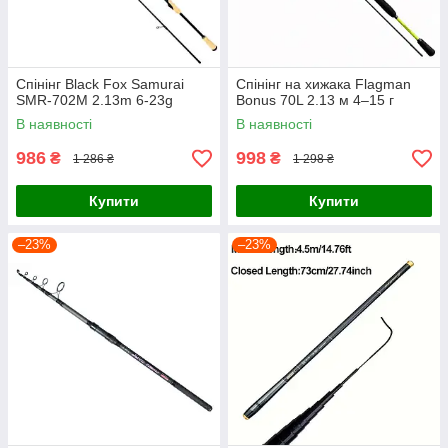
Спінінг Black Fox Samurai
Спінінг на хижака Flagman
SMR-702M 2.13m 6-23g
Bonus 70L 2.13 м 4–15 г
В наявності
В наявності
986
998
₴
₴
1 286 ₴
1 298 ₴
Купити
Купити
–23%
–23%