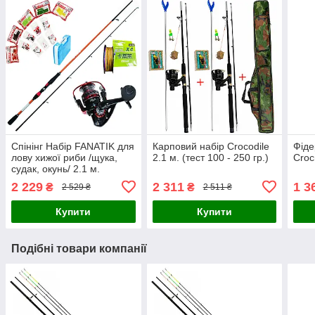
Спінінг Набір FANATIK для
Карповий набір Crocodile
Фіде
лову хижої риби /щука,
2.1 м. (тест 100 - 250 гр.)
Сroс
судак, окунь/ 2.1 м.
2 229
2 311
1 3
₴
₴
2 529 ₴
2 511 ₴
Купити
Купити
Подібні товари компанії