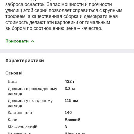
заброса оснасток. Запас мощности и прочности
удилищ этой серии позволяет справиться с крупным
трофеем, а качественная сборка и демократичная
стоимость делают эти карповики оптимальным
выбором по соотношению цена – качество.
Приховати
Характеристики
Основні
Вага
432 г
Довжина в розкладеному
3.3 м
вигляді
Довжина у складеному
115 см
вигляді
Кастинг-тест
140
Клас
Важкий
Кількість секцій
3
Конструкція
Штекерна