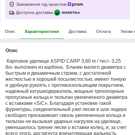
Замовлення під захистом
Доступна доставка
Опис
Характеристики
Доставка
Оплата
Умови 
Опис
Карповое удилище ASPID CARP 3.60 m / тест- 3.25
lbs- выполнен из карбона. Бланки малого диаметра с
быстрым и динамичным строем, с достаточной
жесткостью и хорошей посылистостью, имеют тонкую
и удобную рукоять с противоскользящим покрытием,
надежный катушкодержатель, мощные трехопорные
пропускные кольца и тюльпан увеличенного диаметра
с вставками «SiC». Благодаря установке такой
фурнитуры, соединительный узел лески и шок лидера
свободно проскакивает сквозь увеличенные кольца и
тюльпан не вызывая ударных нагрузок на удилище,
уменьшилось трение лески о вставки колец, и, за счет
всего этого, достигнута впечатляющая дальность