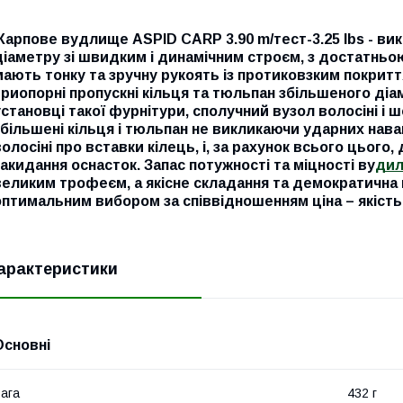
Карпове вудлище ASPID CARP 3.90 m/тест-3.25 lbs - ви
діаметру зі швидким і динамічним строєм, з достатньо
мають тонку та зручну рукоять із протиковзким покритт
триопорні пропускні кільця та тюльпан збільшеного діа
установці такої фурнітури, сполучний вузол волосіні і ш
збільшені кільця і тюльпан не викликаючи ударних на
волосіні про вставки кілець, і, за рахунок всього цього
закидання оснасток. Запас потужності та міцності ву
дил
великим трофеєм, а якісне складання та демократична 
оптимальним вибором за співвідношенням ціна – якість
арактеристики
Основні
ага
432 г