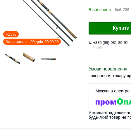
В наявності
Код:
750
Купити
–13%
Залишилось
0
0
днів
0
0
0
0
0
0
+380 (99) 082-89-92
Viber
повернення товару п
У компанії підключені
будь-який товар не п