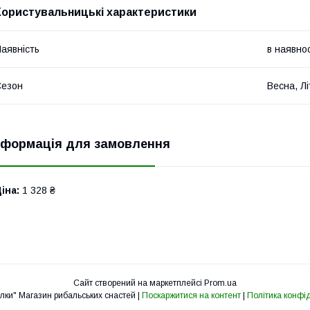
Користувальницькі характеристики
аявність
в наявнос
Сезон
Весна, Лі
нформація для замовлення
іна:
1 328 ₴
Сайт створений на маркетплейсі
Prom.ua
"Мрія рибалки" Магазин рибальських снастей |
Поскаржитися на контент
|
Політика конфі