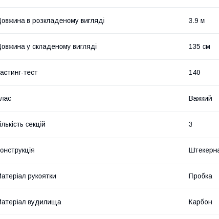
овжина в розкладеному вигляді
3.9 м
овжина у складеному вигляді
135 см
астинг-тест
140
лас
Важкий
ількість секцій
3
онструкція
Штекерн
атеріал рукоятки
Пробка
атеріал вудилища
Карбон