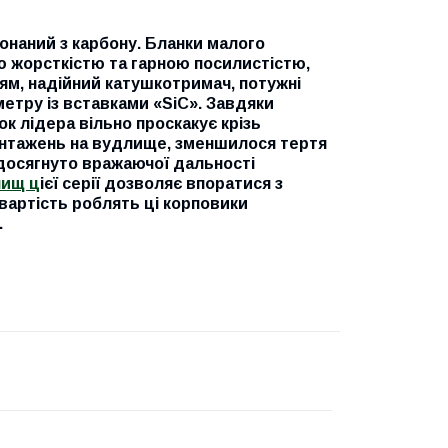
конаний з карбону. Бланки малого
ю жорсткістю та гарною посилистістю,
ям, надійний катушкотримач, потужні
метру із вставками «SiC». Завдяки
ок лідера вільно проскакує крізь
вантажень на вудлище, зменшилося тертя
, досягнуто вражаючої дальності
ищ ц
ієї серії дозволяє впоратися з
вартість роблять ці корповики
.