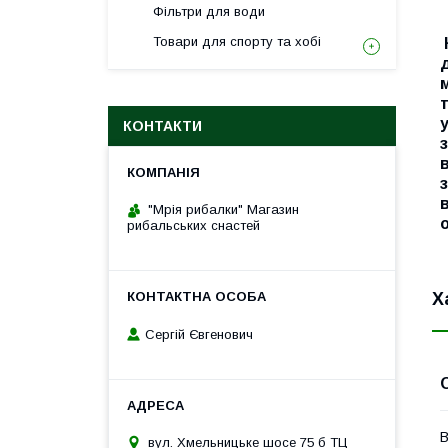
Фільтри для води
Товари для спорту та хобі
КОНТАКТИ
"Мрія рибалки" Магазин
рибальських снастей
Х
Сергій Євгенович
В
вул. Хмельницьке шосе 75 б ТЦ