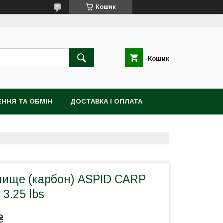
Кошик
Кошик
ННЯ ТА ОБМІН
ДОСТАВКА І ОПЛАТА
лище (карбон) ASPID CARP
 3.25 lbs
₴