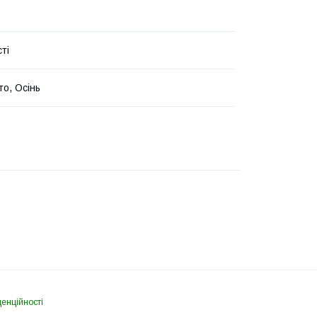
ті
то, Осінь
денційності