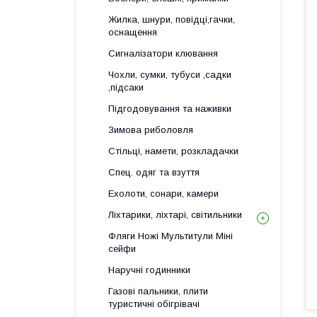
Жилка, шнури, повідці,гачки,
оснащення
Сигналізатори клювання
Чохли, сумки, тубуси ,садки
,підсаки
Підгодовування та наживки
Зимова риболовля
Стільці, намети, розкладачки
Спец. одяг та взуття
Ехолоти, сонари, камери
Ліхтарики, ліхтарі, світильники
Фляги Ножі Мультитули Міні
сейфи
Наручні годинники
Газові пальники, плити
туристичні обігрівачі