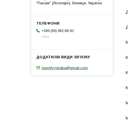
"Пасаж" (Лісопарк), Вінниця, Україна
Д
Д
+380 (99) 082-89-92
Viber
К
К
mechty.rybaka@gmail.com
К
К
М
М