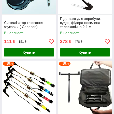
Підставка для херабуни,
Сигналізатор клювання
вудок, фідера посилена
звуковий ( Соловей)
телескопічна 2.1 м
В наявності
В наявності
111
378
₴
₴
151 ₴
478 ₴
Купити
Купити
–18%
–18%