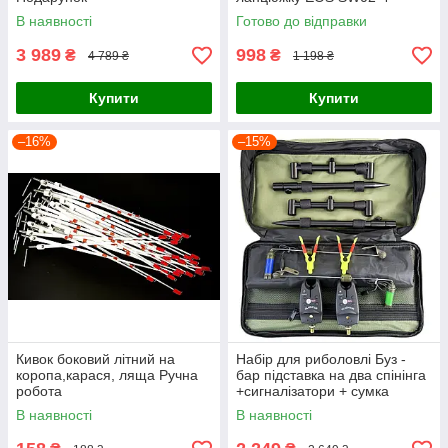
В наявності
Готово до відправки
3 989
998
₴
₴
4 789 ₴
1 198 ₴
Купити
Купити
–16%
–15%
Кивок боковий літний на
Набір для риболовлі Буз -
коропа,карася, ляща Ручна
бар підставка на два спінінга
робота
+сигналізатори + сумка
В наявності
В наявності