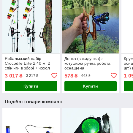
Рибальський набір
Донка (закидушка) з
Круж
Crocodile Elite 2.40 м. 2
котушкою ручна робота
осна
спінінги в зборі + чохол
оснащена
шт.)
3 017
578
1 0
₴
₴
3 217 ₴
668 ₴
Купити
Купити
Подібні товари компанії