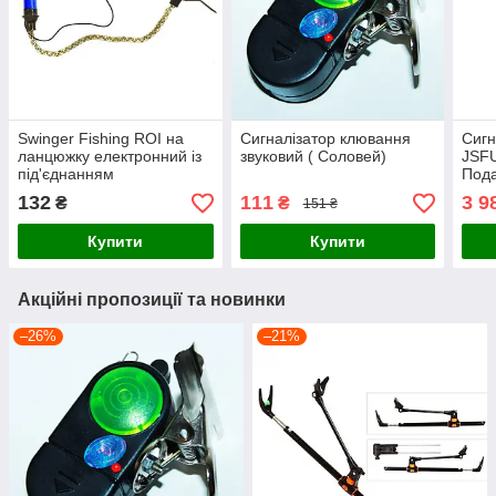
Swinger Fishing ROI на
Сигналізатор клювання
Сигн
ланцюжку електронний із
звуковий ( Соловей)
JSFU
під'єднанням
Под
132
111
3 9
₴
₴
151 ₴
Купити
Купити
Акційні пропозиції та новинки
–26%
–21%