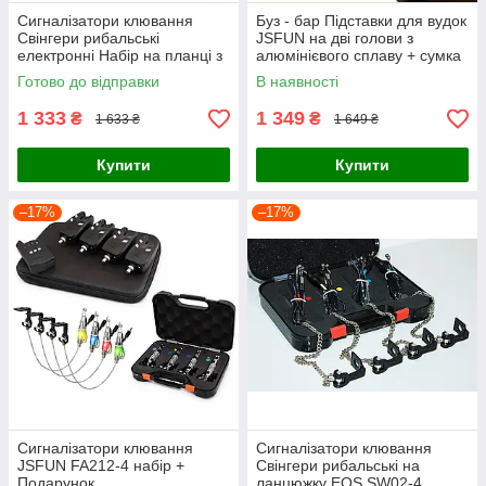
Сигналізатори клювання
Буз - бар Підставки для вудок
Свінгери рибальські
JSFUN на дві голови з
електронні Набір на планці з
алюмінієвого сплаву + сумка
футляром
Готово до відправки
В наявності
1 333
1 349
₴
₴
1 633 ₴
1 649 ₴
Купити
Купити
–17%
–17%
Сигналізатори клювання
Сигналізатори клювання
JSFUN FA212-4 набір +
Свінгери рибальські на
Подарунок
ланцюжку EOS SW02-4