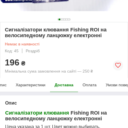
Сигналізатори клювання Fishing ROI на
велосипедному ланцюжку електронні
Немає в наявності
Код: 45
Роздріб
196
₴
Мінімальна сума замовлення на сайті — 250 ₴
пис
Характеристики
Доставка
Оплата
Умови пове
Опис
Сигналізатори клювання
Fishing ROI на
велосипедному ланцюжку електронні
Цена указана за 1 шт. Цвет можно выбирать.