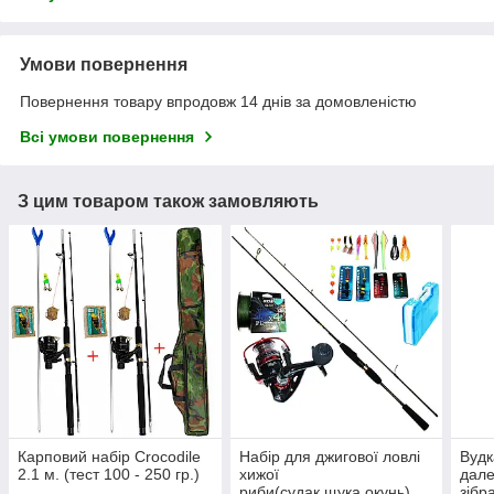
Умови повернення
Повернення товару впродовж 14 днів за домовленістю
Всі умови повернення
З цим товаром також замовляють
Карповий набір Crocodile
Набір для джигової ловлі
Вудк
2.1 м. (тест 100 - 250 гр.)
хижої
дале
риби(судак,щука,окунь)
зібр