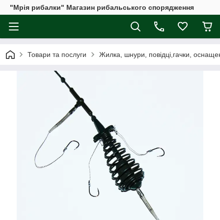
"Мрія рибалки" Магазин рибальського спорядження
Товари та послуги
Жилка, шнури, повідці,гачки, оснаще