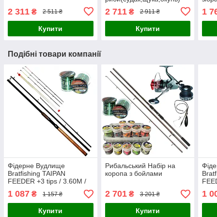
2.10 м. Мандула
2 311
2 711
1 7
₴
₴
2 511 ₴
2 911 ₴
Купити
Купити
Подібні товари компанії
Фідерне Вудлище
Рибальський Набір на
Фід
Bratfishing TAIPAN
коропа з бойлами
Brat
FEEDER +3 tips / 3.60M /
FEED
80-180 g
80-1
1 087
2 701
1 0
₴
₴
1 157 ₴
3 201 ₴
Купити
Купити