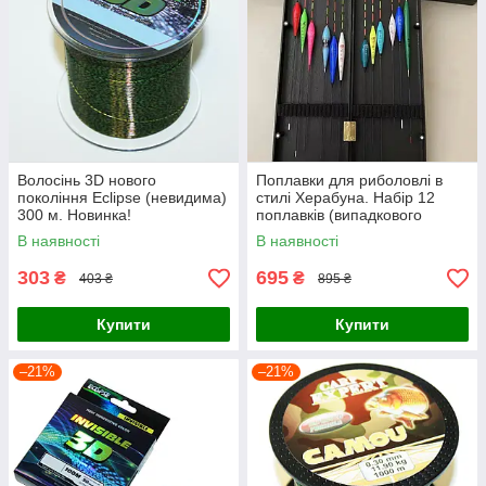
Волосінь 3D нового
Поплавки для риболовлі в
покоління Eclipse (невидима)
стилі Херабуна. Набір 12
300 м. Новинка!
поплавків (випадкового
кольору ваги та довжини) +
В наявності
В наявності
коробка
303
695
₴
₴
403 ₴
895 ₴
Купити
Купити
–21%
–21%