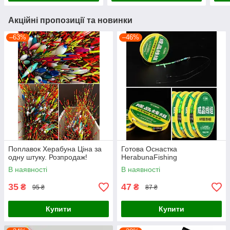
Акційні пропозиції та новинки
–63%
–46%
Поплавок Херабуна Ціна за
Готова Оснастка
одну штуку. Розпродаж!
HerabunaFishing
В наявності
В наявності
35
47
₴
₴
95 ₴
87 ₴
Купити
Купити