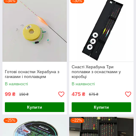
–34%
–30%
Снасті Херабуна Три
Готові оснастки Херабуна з
поплавки з оснастками у
гачками і поплавцем
коробці
В наявності
В наявності
99
475
₴
₴
150 ₴
675 ₴
Купити
Купити
–25%
–22%