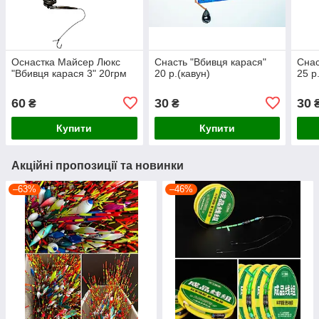
Оснастка Майсер Люкс
Снасть "Вбивця карася"
Снас
"Вбивця карася 3" 20грм
20 р.(кавун)
25 р
60
30
30
₴
₴
Купити
Купити
Акційні пропозиції та новинки
–63%
–46%