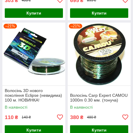
303
695
₴
₴
403 ₴
895 ₴
Купити
Купити
–21%
–21%
Волосінь 3D нового
покоління Eclipse (невидима)
Волосінь Carp Expert CAMOU
100 м. НОВИНКА!
1000m 0.30 мм. (тонуча)
В наявності
В наявності
110
380
₴
₴
140 ₴
480 ₴
Купити
Купити