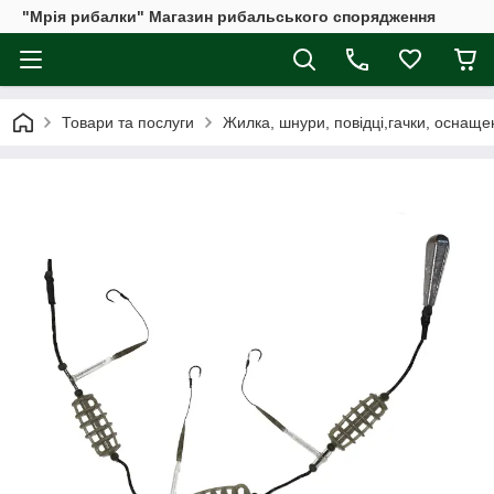
"Мрія рибалки" Магазин рибальського спорядження
Товари та послуги
Жилка, шнури, повідці,гачки, оснаще