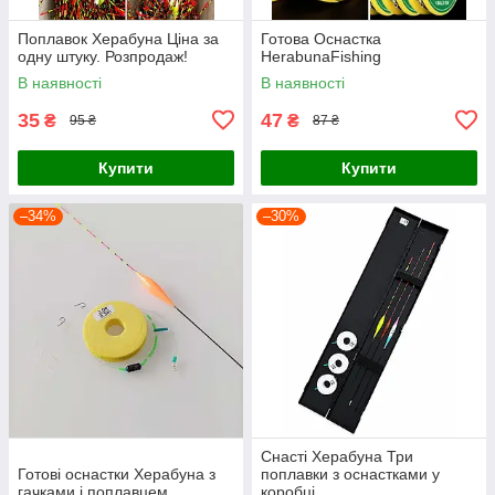
Поплавок Херабуна Ціна за
Готова Оснастка
одну штуку. Розпродаж!
HerabunaFishing
В наявності
В наявності
35
47
₴
₴
95 ₴
87 ₴
Купити
Купити
–34%
–30%
Снасті Херабуна Три
Готові оснастки Херабуна з
поплавки з оснастками у
гачками і поплавцем
коробці