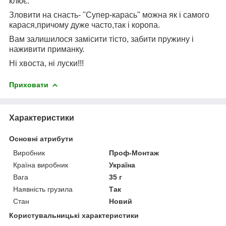
клює.
Зловити на снасть- "Супер-карась" можна як і самого
карася,причому дуже часто,так і коропа.
Вам залишилося замісити тісто, забити пружину і
наживити приманку.
Ні хвоста, ні луски!!!
Приховати
Характеристики
Основні атрибути
Виробник
Проф-Монтаж
Країна виробник
Україна
Вага
35 г
Наявність грузила
Так
Стан
Новий
Користувальницькі характеристики