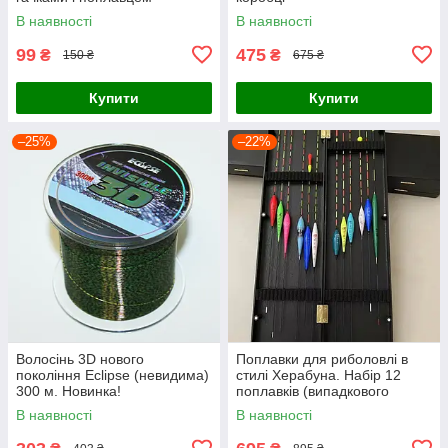
В наявності
В наявності
99
475
₴
₴
150 ₴
675 ₴
Купити
Купити
–25%
–22%
Волосінь 3D нового
Поплавки для риболовлі в
покоління Eclipse (невидима)
стилі Херабуна. Набір 12
300 м. Новинка!
поплавків (випадкового
кольору ваги та довжини) +
В наявності
В наявності
коробка