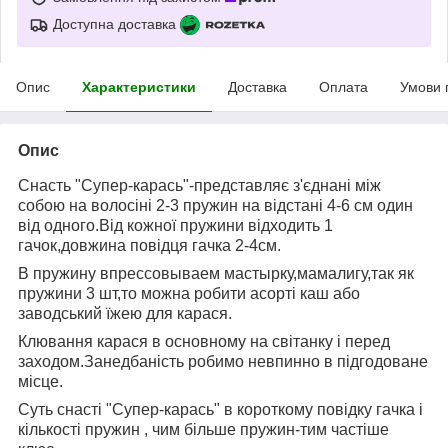
Доступна доставка
Опис
Характеристики
Доставка
Оплата
Умови 
Опис
Снасть "Супер-карась"-представляє з'єднані між
собою на волосіні 2-3 пружин на відстані 4-6 см один
від одного.Від кожної пружини відходить 1
гачок,довжина повідця гачка 2-4см.
В пружину впрессовываем мастырку,мамалигу,так як
пружини 3 шт,то можна робити асорті каш або
заводський їжею для карася.
Клювання карася в основному на світанку і перед
заходом.Занедбаність робимо невпинно в підгодоване
місце.
Суть снасті "Супер-карась" в короткому повідку гачка і
кількості пружин , чим більше пружин-тим частіше