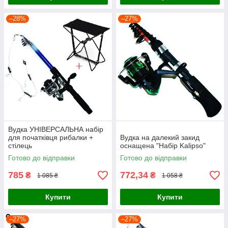
–28%
–27%
Вудка УНІВЕРСАЛЬНА набір
для початківця рибалки +
Вудка на далекий закид
стілець
оснащена "Набір Kalipso"
Готово до відправки
Готово до відправки
785
772,34
₴
₴
1 085 ₴
1 058 ₴
Купити
Купити
–27%
–27%