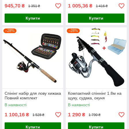
945,70
1 005,36
₴
₴
1 351 ₴
1 416 ₴
Купити
Купити
–28%
–28%
Спінінг набір для лову хижака
Компактний спіннінг 1.8м на
Повний комплект
щуку, судака, окуня
В наявності
В наявності
1 100,16
1 290
₴
₴
1 528 ₴
1 790 ₴
Купити
Купити