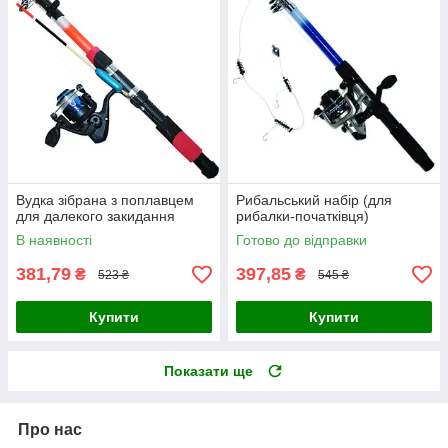
Вудка зібрана з поплавцем
Рибальський набір (для
для далекого закидання
рибалки-початківця)
В наявності
Готово до відправки
381,79
397,85
₴
₴
523 ₴
545 ₴
Купити
Купити
Показати ще
Про нас