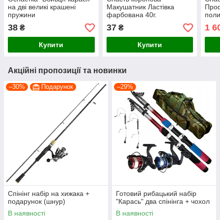
на дві великі крашені
Макушатник Ластівка
Проф
пружини
фарбована 40г.
поли
38
37
1 6
₴
₴
Купити
Купити
Акційні пропозиції та новинки
–30%
Подарунок
–29%
Спінінг набір на хижака +
Готовий рибацький набір
подарунок (шнур)
"Карась" два спінінга + чохол
В наявності
В наявності