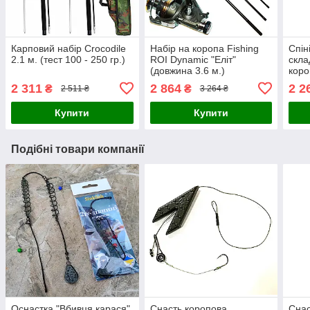
Карповий набір Crocodile
Набір на коропа Fishing
Спін
2.1 м. (тест 100 - 250 гр.)
ROI Dynamic "Еліт"
скла
(довжина 3.6 м.)
коро
на д
2 311
2 864
2 2
₴
₴
2 511 ₴
3 264 ₴
Купити
Купити
Подібні товари компанії
Оснастка "Вбивця карася"
Снасть коропова
Снас