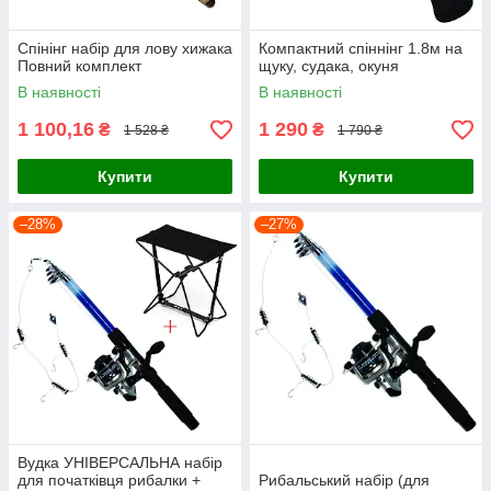
Спінінг набір для лову хижака
Компактний спіннінг 1.8м на
Повний комплект
щуку, судака, окуня
В наявності
В наявності
1 100,16
1 290
₴
₴
1 528 ₴
1 790 ₴
Купити
Купити
–28%
–27%
Вудка УНІВЕРСАЛЬНА набір
для початківця рибалки +
Рибальський набір (для