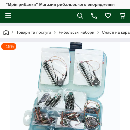
"Мрія рибалки" Магазин рибальського спорядження
Товари та послуги
Рибальські набори
Снасті на кара
–18%