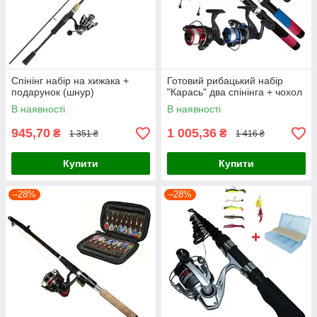
Спінінг набір на хижака +
Готовий рибацький набір
подарунок (шнур)
"Карась" два спінінга + чохол
В наявності
В наявності
945,70
1 005,36
₴
₴
1 351 ₴
1 416 ₴
Купити
Купити
–28%
–28%