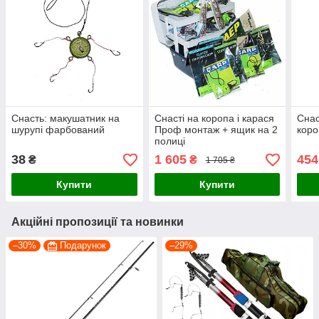
Снасть: макушатник на
Снасті на коропа і карася
Снас
шурупі фарбований
Проф монтаж + ящик на 2
коро
полиці
38
1 605
454
₴
₴
1 705 ₴
Купити
Купити
Акційні пропозиції та новинки
–30%
Подарунок
–29%