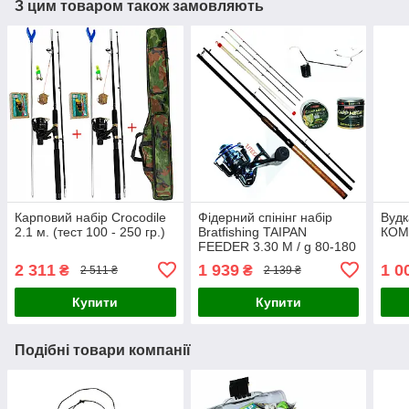
З цим товаром також замовляють
Карповий набір Crocodile
Фідерний спінінг набір
Вудк
2.1 м. (тест 100 - 250 гр.)
Bratfishing TAIPAN
КОМ
FEEDER 3.30 M / g 80-180
2 311
1 939
1 0
₴
₴
2 511 ₴
2 139 ₴
Купити
Купити
Подібні товари компанії