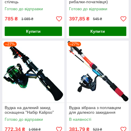
стілець
рибалки-початківця)
Готово до відправки
Готово до відправки
785
397,85
₴
₴
1 085 ₴
545 ₴
Купити
Купити
–27%
–27%
Вудка на далекий закид
Вудка зібрана з поплавцем
оснащена "Набір Kalipso"
для далекого закидання
Готово до відправки
В наявності
772,34
381,79
₴
₴
1 058 ₴
523 ₴