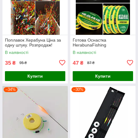
Поплавок Херабуна Ціна за
Готова Оснастка
одну штуку. Розпродаж!
HerabunaFishing
В наявності
В наявності
35
47
₴
₴
95 ₴
87 ₴
Купити
Купити
–34%
–30%