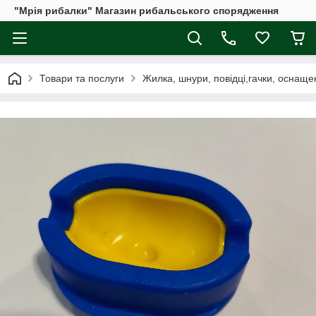
"Мрія рибалки" Магазин рибальського спорядження
Товари та послуги
Жилка, шнури, повідці,гачки, оснаще