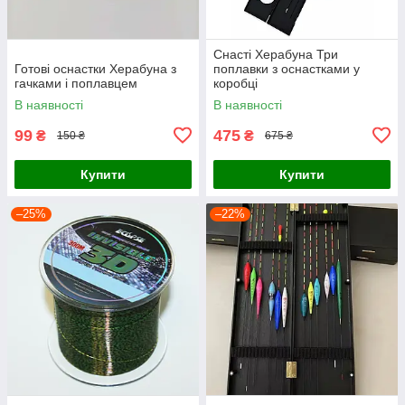
Снасті Херабуна Три
Готові оснастки Херабуна з
поплавки з оснастками у
гачками і поплавцем
коробці
В наявності
В наявності
99
475
₴
₴
150 ₴
675 ₴
Купити
Купити
–25%
–22%