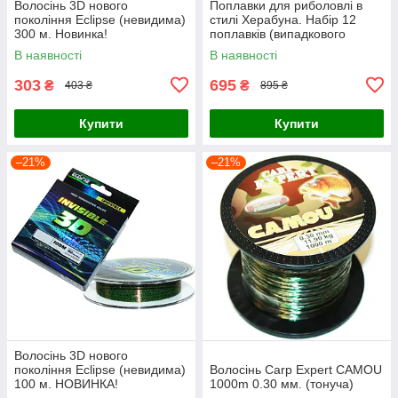
Волосінь 3D нового
Поплавки для риболовлі в
покоління Eclipse (невидима)
стилі Херабуна. Набір 12
300 м. Новинка!
поплавків (випадкового
кольору ваги та довжини) +
В наявності
В наявності
коробка
303
695
₴
₴
403 ₴
895 ₴
Купити
Купити
–21%
–21%
Волосінь 3D нового
покоління Eclipse (невидима)
Волосінь Carp Expert CAMOU
100 м. НОВИНКА!
1000m 0.30 мм. (тонуча)