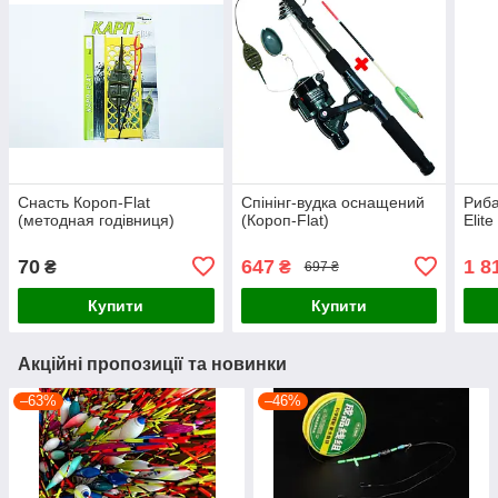
Снасть Короп-Flat
Спінінг-вудка оснащений
Риба
(методная годівниця)
(Короп-Flat)
Elite
70
647
1 8
₴
₴
697 ₴
Купити
Купити
Акційні пропозиції та новинки
–63%
–46%