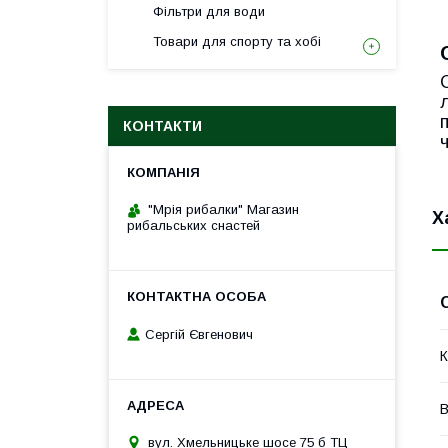
Фільтри для води
Товари для спорту та хобі
КОНТАКТИ
"Мрія рибалки" Магазин
Х
рибальських снастей
Сергій Євгенович
К
В
вул. Хмельницьке шосе 75 б ТЦ