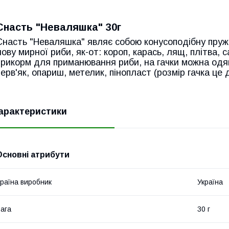
Снасть "Неваляшка" 30г
Снасть "Неваляшка" являє собою конусоподібну пруж
лову мирної риби, як-от: короп, карась, лящ, плітва, 
прикорм для приманювання риби, на гачки можна одягн
черв'як, опариш, метелик, пінопласт (розмір гачка це 
арактеристики
Основні атрибути
раїна виробник
Україна
ага
30 г