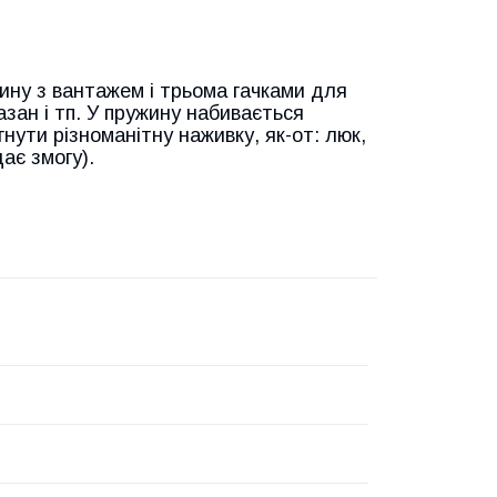
ину з вантажем і трьома гачками для
сазан і тп. У пружину набивається
ути різноманітну наживку, як-от: люк,
дає змогу).