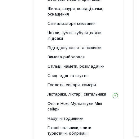
Жилка, шнури, повідці,гачки,
оснащення
Сигналізатори клювання
Чохли, сумки, тубуси ,садки
,підсаки
Підгодовування та наживки
Зимова риболовля
Стільці, намети, розкладачки
Спец. одяг та взуття
Ехолоти, сонари, камери
Ліхтарики, ліхтарі, світильники
Фляги Ножі Мультитули Міні
сейфи
Наручні годинники
Газові пальники, плити
туристичні обігрівачі