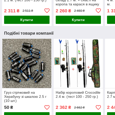
коропа та карася в ящику
м.
на дві полиці
2 311
2 260
1 3
₴
₴
2 511 ₴
2 460 ₴
Купити
Купити
Подібні товари компанії
Груз стрічковий на
Набір короповий Crocodile
Карп
Херабуну зі шкалою 2.5 г
2.4 м. (тест 100 - 250 гр.)
2.7 м
(10 шт.)
50
2 362
2 4
₴
₴
2 662 ₴