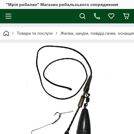
"Мрія рибалки" Магазин рибальського спорядження
Товари та послуги
Жилка, шнури, повідці,гачки, оснаще