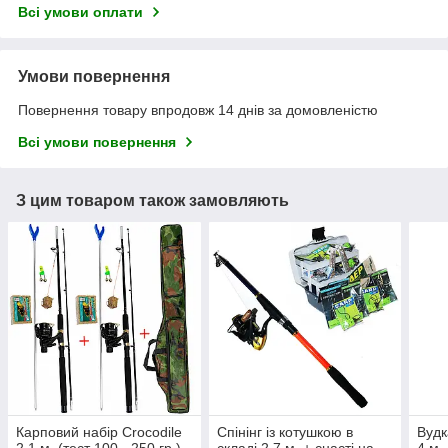
Всі умови оплати
Умови повернення
Повернення товару впродовж 14 днів за домовленістю
Всі умови повернення
З цим товаром також замовляють
Карповий набір Crocodile
Спінінг із котушкою в
Вудк
2.1 м. (тест 100 - 250 гр.)
складі 2.7 м. + снасті на
4 м.