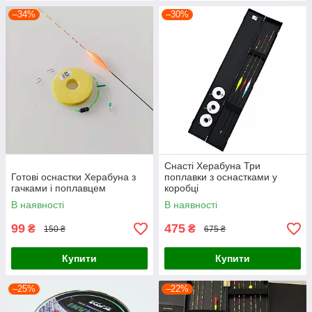
–34%
–30%
Снасті Херабуна Три
Готові оснастки Херабуна з
поплавки з оснастками у
гачками і поплавцем
коробці
В наявності
В наявності
99
475
₴
₴
150 ₴
675 ₴
Купити
Купити
–25%
–22%