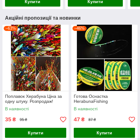
Купити
Купити
Акційні пропозиції та новинки
–63%
–46%
Поплавок Херабуна Ціна за
Готова Оснастка
одну штуку. Розпродаж!
HerabunaFishing
В наявності
В наявності
35
47
₴
₴
95 ₴
87 ₴
Купити
Купити