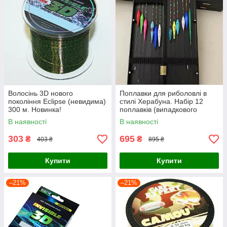
Волосінь 3D нового
Поплавки для риболовлі в
покоління Eclipse (невидима)
стилі Херабуна. Набір 12
300 м. Новинка!
поплавків (випадкового
кольору ваги та довжини) +
В наявності
В наявності
коробка
303
695
₴
₴
403 ₴
895 ₴
Купити
Купити
–21%
–21%