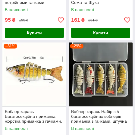
потрійними гачками
Сома та Щука
В наявності
В наявності
95
161
₴
₴
195 ₴
261 ₴
Купити
Купити
–31%
–29%
Воблер карась
Воблер карась Набір з 5
Багатосекційна приманка,
багатосекційних воблерів
жорстка приманка з гачками,
приманка з гачками, штучна
штучна рибальська приманка
рибальська приманка
В наявності
В наявності