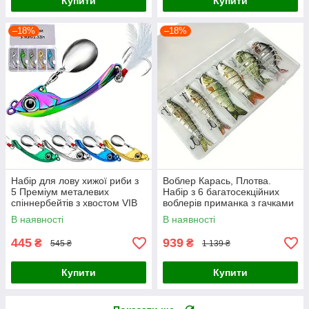
Купити
Купити
–18%
–18%
Набір для лову хижої риби з
Воблер Карась, Плотва.
5 Преміум металевих
Набір з 6 багатосекційних
спіннербейтів з хвостом VIB
воблерів приманка з гачками
В наявності
В наявності
445
939
₴
₴
545 ₴
1 139 ₴
Купити
Купити