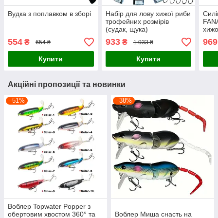
Вудка з поплавком в зборі
Набір для лову хижої риби
Силі
трофейних розмірів
FANA
(судак, щука)
хижо
554
933
969
₴
₴
654 ₴
1 033 ₴
Купити
Купити
Акційні пропозиції та новинки
–51%
–38%
Воблер Topwater Popper з
обертовим хвостом 360° та
Воблер Миша снасть на