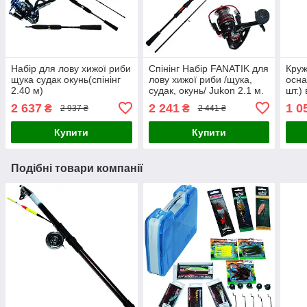
Набір для лову хижої риби
Спінінг Набір FANATIK для
Круж
щука судак окунь(спінінг
лову хижої риби /щука,
осна
2.40 м)
судак, окунь/ Jukon 2.1 м.
шт.)
2 637
2 241
1 0
₴
₴
2 937 ₴
2 441 ₴
Купити
Купити
Подібні товари компанії