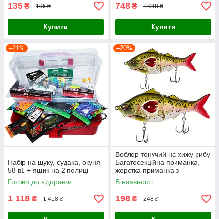
135
748
₴
₴
195 ₴
1 048 ₴
Купити
Купити
–21%
–20%
Воблер тонучий на хижу рибу
Набір на щуку, судака, окуня
Багатосекційна приманка,
58 в1 + ящик на 2 полиці
жорстка приманка з
пропелером і гачками
Готово до відправки
В наявності
1 118
198
₴
₴
1 418 ₴
248 ₴