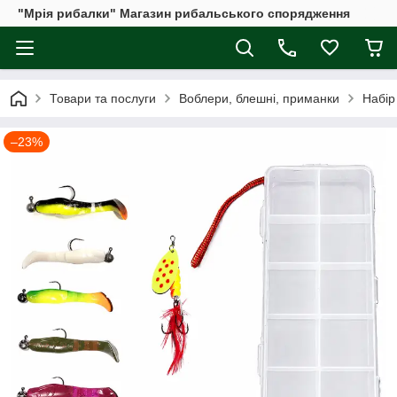
"Мрія рибалки" Магазин рибальського спорядження
Товари та послуги
Воблери, блешні, приманки
Набір
–23%