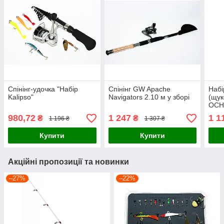
Спінінг-удочка "Набір
Спінінг GW Apache
Набі
Kalipso"
Navigators 2.10 м у зборі
(щук
ОСН
пода
980,72
1 247
1 1
₴
₴
1 196 ₴
1 307 ₴
Купити
Купити
Акційні пропозиції та новинки
–27%
–22%