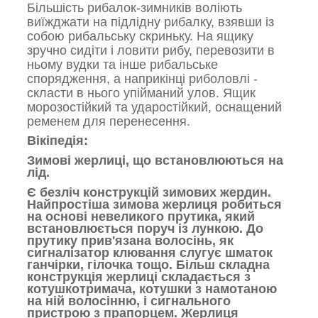
Більшість рибалок-зимників воліють
виїжджати на підлідну рибалку, взявши із
собою рибальську скриньку. На ящику
зручно сидіти і ловити рибу, перевозити в
ньому вудки та інше рибальське
спорядження, а наприкінці риболовлі -
скласти в нього упійманий улов. Ящик
морозостійкий та ударостійкий, оснащений
ременем для перенесення.
Вікіпедія:
Зимові жерлиці, що встановлюються на
лід.
Є безліч конструкцій зимових жердин.
Найпростіша зимова жерлиця робиться
на основі невеликого прутика, який
встановлюється поруч із лункою. До
прутику прив'язана волосінь, як
сигналізатор клювання слугує шматок
ганчірки, гілочка тощо. Більш складна
конструкція жерлиці складається з
котушкотримача, котушки з намотаною
на ній волосінню, і сигнального
пристрою з прапорцем. Жерлиця