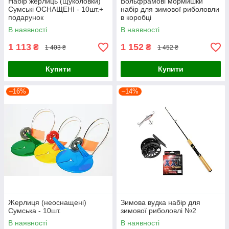
Набір жерлиць (щуколовки)
Вольфрамові мормишки
Сумські ОСНАЩЕНІ - 10шт.+
набір для зимової риболовли
подарунок
в коробці
В наявності
В наявності
1 113
1 152
₴
₴
1 403 ₴
1 452 ₴
Купити
Купити
–16%
–14%
Жерлиця (неоснащені)
Зимова вудка набір для
Сумська - 10шт.
зимової риболовлі №2
В наявності
В наявності