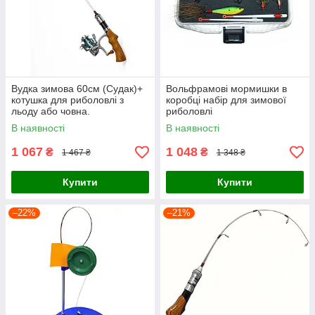
Вудка зимова 60см (Судак)+
Вольфрамові мормишки в
котушка для риболовлі з
коробці набір для зимової
льоду або човна.
риболовлі
В наявності
В наявності
1 067
1 048
₴
₴
1 467 ₴
1 348 ₴
Купити
Купити
–22%
–21%