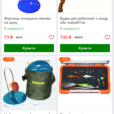
Жерлиця оснащена зимова
Вудка для риболовлі з льоду
на щуку
або човна57см.
В наявності
В наявності
73
742
₴
₴
93 ₴
942 ₴
Купити
Купити
–21%
–21%