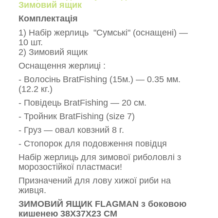
Зимовий ящик
Комплектація
1) Набір жерлиць "Сумські" (оснащені) —
10 шт.
2) Зимовий ящик
Оснащення жерлиці :
- Волосінь BratFishing (15м.) — 0.35 мм.
(12.2 кг.)
- Повідець BratFishing — 20 см.
- Тройник BratFishing (size 7)
- Груз — овал ковзний 8 г.
- Стопорок для подовження повідця
Набір жерлиць для зимової риболовлі з
морозостійкої пластмаси!
Призначений для лову хижої риби на
живця.
ЗИМОВИЙ ЯЩИК FLAGMAN з боковою
кишенею 38X37X23 СМ