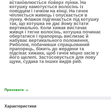
встановлюється поверх лунки. На
котушку намотується волосінь із
повідцем і гачком на кінці. На гачок
чіпляється живець і опускається в
лунку. Флажок підгинається під котушку
так, що котушка не дає йому встати
вертикально. Коли хижак вистачає
живця і тягне волосінь, котушка починає
обертатися і прапорець вислизає й
набуває вертикального положення.
Риболов, побачивши спрацьований
прапорець, біжить до жердини та
підсікає хижака, щоб гачок міцно засів у
його щелепі. Застосовується для лову
щуки, судака та інших видів риб.
Приховати
Характеристики