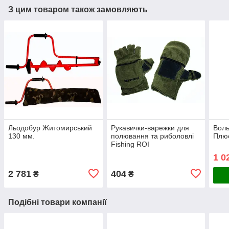
З цим товаром також замовляють
Льодобур Житомирський
Рукавички-варежки для
Вол
130 мм.
полювання та риболовлі
Плю
Fishing ROI
1 0
2 781
404
₴
₴
Подібні товари компанії