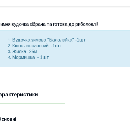
имня вудочка зібрана та готова до риболовлі!
Вудочка зимова "Балалайка" -1шт
Ківок лавсановий -1шт
Жилка- 25м
Мормишка - 1шт
арактеристики
Основні