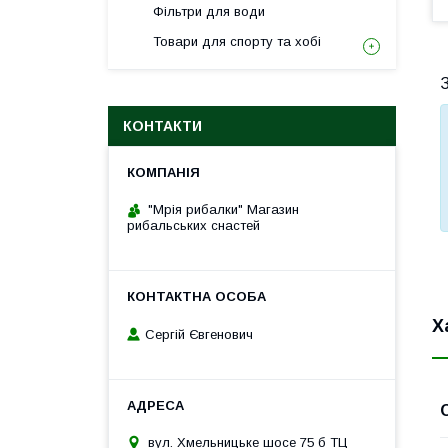
Фільтри для води
Товари для спорту та хобі
З
КОНТАКТИ
"Мрія рибалки" Магазин
рибальських снастей
Х
Сергій Євгенович
вул. Хмельницьке шосе 75 б ТЦ