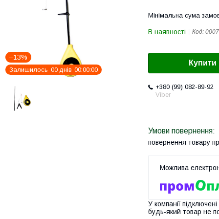
Мінімальна сума замов
В наявності
Код:
0007
–13%
Купити
Залишилось
0
0
днів
0
0
0
0
0
0
+380 (99) 082-89-92
Viber
повернення товару п
У компанії підключені
будь-який товар не п