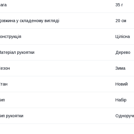
ага
35 г
овжина у складеному вигляді
20 см
онструкція
Цілісна
атеріал рукоятки
Дерево
Сезон
Зима
Стан
Новий
ип
Набір
ип рукоятки
Одноруч