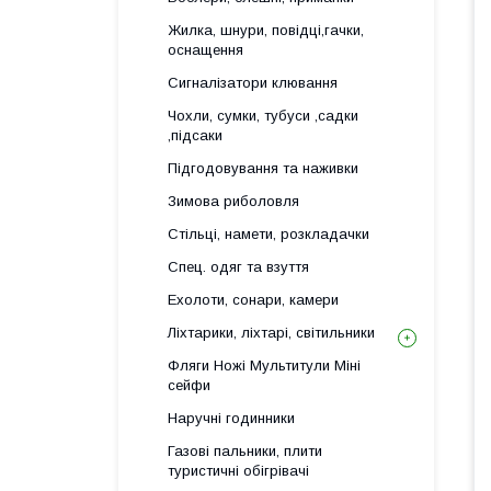
Жилка, шнури, повідці,гачки,
оснащення
Сигналізатори клювання
Чохли, сумки, тубуси ,садки
,підсаки
Підгодовування та наживки
Зимова риболовля
Стільці, намети, розкладачки
Спец. одяг та взуття
Ехолоти, сонари, камери
Ліхтарики, ліхтарі, світильники
Фляги Ножі Мультитули Міні
сейфи
Наручні годинники
Газові пальники, плити
туристичні обігрівачі