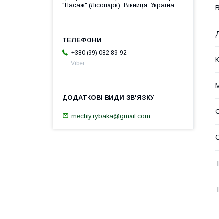
"Пасаж" (Лісопарк), Вінниця, Україна
В
Д
+380 (99) 082-89-92
К
Viber
М
mechty.rybaka@gmail.com
Т
Т