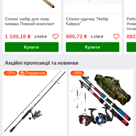
Спінінг набір для лову
Спінінг-удочка "Набір
Рибо
хижака Повний комплект
Kalipso"
Унів
поча
1 100,16
980,72
882
₴
₴
1 528 ₴
1 196 ₴
Купити
Купити
Акційні пропозиції та новинки
–30%
Подарунок
–29%