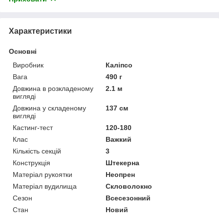
Характеристики
Основні
Виробник
Каліпсо
Вага
490 г
Довжина в розкладеному
2.1 м
вигляді
Довжина у складеному
137 см
вигляді
Кастинг-тест
120-180
Клас
Важкий
Кількість секцій
3
Конструкція
Штекерна
Матеріал рукоятки
Неопрен
Матеріал вудилища
Скловолокно
Сезон
Всесезонний
Стан
Новий