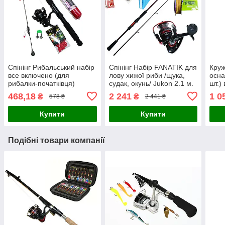
Спінінг Рибальський набір
Спінінг Набір FANATIK для
Круж
все включено (для
лову хижої риби /щука,
осна
рибалки-початківця)
судак, окунь/ Jukon 2.1 м.
шт.)
468,18
2 241
1 0
₴
₴
578 ₴
2 441 ₴
Купити
Купити
Подібні товари компанії