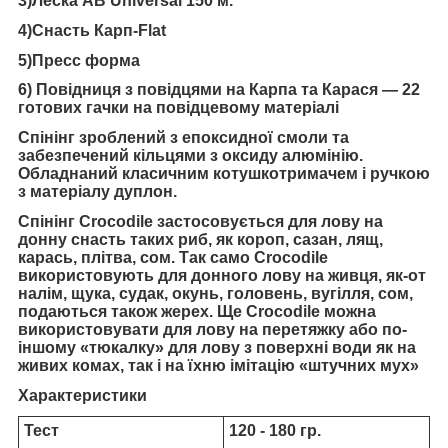
3)Леска AB Universal 150 м.
4)Снасть Карп-Flat
5)Пресс форма
6) Повідниця з повідцями на Карпа та Карася — 22
готових гачки на повідцевому матеріалі
Спінінг зроблений з епоксидної смоли та
забезпечений кільцями з оксиду алюмінію.
Обладнаний класичним котушкотримачем і ручкою
з матеріалу дуплон.
Спінінг Crocodile застосовується для лову на
донну снасть таких риб, як короп, сазан, лящ,
карась, плітва, сом. Так само Crocodile
використовують для донного лову на живця, як-от
налім, щука, судак, окунь, головень, вугілля, сом,
подаються також жерех. Ще Crocodile можна
використовувати для лову на перетяжку або по-
іншому «тюкалку» для лову з поверхні води як на
живих комах, так і на їхню імітацію «штучних мух»
Характеристики
Тест
120 - 180 гр.