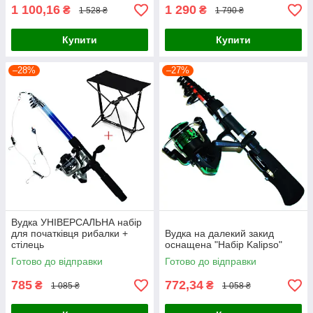
1 100,16
1 290
₴
₴
1 528 ₴
1 790 ₴
Купити
Купити
–28%
–27%
Вудка УНІВЕРСАЛЬНА набір
для початківця рибалки +
Вудка на далекий закид
стілець
оснащена "Набір Kalipso"
Готово до відправки
Готово до відправки
785
772,34
₴
₴
1 085 ₴
1 058 ₴