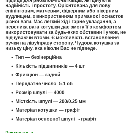
підійде для рибалок-початківців, які цінують
надійність і простоту. Орієнтована для лову
спінінговим, матчевим, фідерним або пікерним
вудлищем, з використанням приманок і оснасток
різної ваги. Має легкий хід і гарне укладання, а
невелика вага котушки дає змогу її з комфортом
використовувати за будь-яких обставин і умов, не
відчуваючи втоми. Є можливість встановлення
ручки на ліву/праву сторону. Чудова котушка за
низьку ціну, яка ніколи Вас не підведе.
Тип — безінерційна
Кількість підшипників — 4 шт
Фрикціон — задній
Передатне число -5.1 об
Розмір шпулі — 4000
Місткість шпулі — 200/0.25 мм
Матеріал котушки — графіт
Матеріал основної шпулі - графіт
Приховати