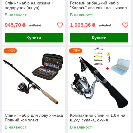
Спінінг набір на хижака +
Готовий рибацький набір
подарунок (шнур)
"Карась" два спінінга + чохол
В наявності
В наявності
945,70
1 005,36
₴
₴
1 351 ₴
1 416 ₴
Купити
Купити
–28%
–28%
Спінінг набір для лову хижака
Компактний спіннінг 1.8м на
Повний комплект
щуку, судака, окуня
В наявності
В наявності