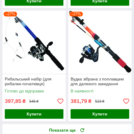
Купити
Купити
–27%
–27%
Рибальський набір (для
Вудка зібрана з поплавцем
рибалки-початківця)
для далекого закидання
Готово до відправки
В наявності
397,85
381,79
₴
₴
545 ₴
523 ₴
Купити
Купити
Показати ще