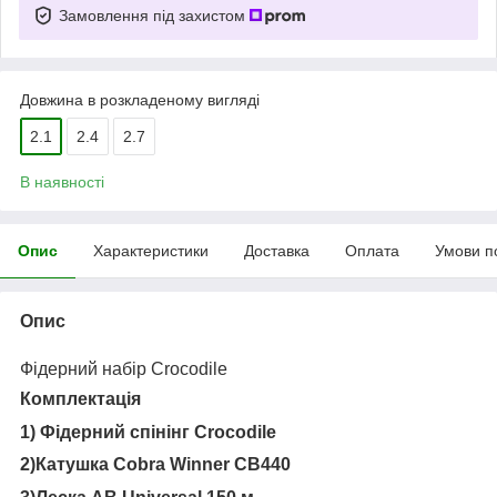
Замовлення під захистом
Довжина в розкладеному вигляді
2.1
2.4
2.7
В наявності
Опис
Характеристики
Доставка
Оплата
Умови п
Опис
Фідерний набір Croсоdile
Комплектація
1) Фідерний спінінг Crocodile
2)Катушка Cobra Winner CB440