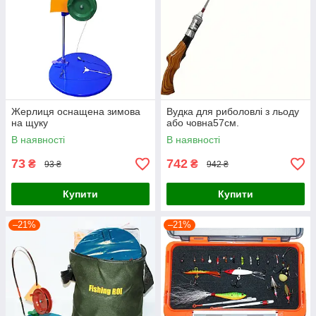
Жерлиця оснащена зимова
Вудка для риболовлі з льоду
на щуку
або човна57см.
В наявності
В наявності
73
742
₴
₴
93 ₴
942 ₴
Купити
Купити
–21%
–21%