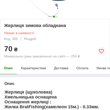
Жерлиця зимова обладнана
Немає в наявності
Код: 365
Роздріб
70
₴
Мінімальна сума замовлення на сайті — 250 ₴
Опис
Характеристики
Доставка
Оплата
Умови п
Опис
Жерлиця (щуколовка)
Хмельницька оснащена
Оснащення жерлиці :
Жилка BratFishing(хамелеон 15м.) - 0.33мм.