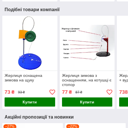
Подібні товари компанії
Жерлиця оснащена
Жерлиця зимова з
Жерл
зимова на щуку
оснащенням, на котушці є
+ ву
стопор
73
77
738
₴
₴
93 ₴
87 ₴
Купити
Купити
Акційні пропозиції та новинки
–27%
–22%