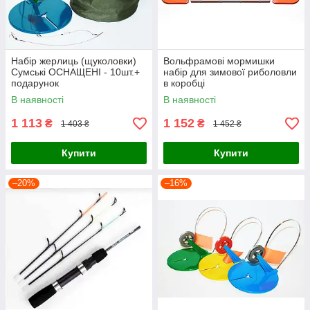
Набір жерлиць (щуколовки)
Вольфрамові мормишки
Сумські ОСНАЩЕНІ - 10шт.+
набір для зимової риболовли
подарунок
в коробці
В наявності
В наявності
1 113
1 152
₴
₴
1 403 ₴
1 452 ₴
Купити
Купити
–20%
–16%