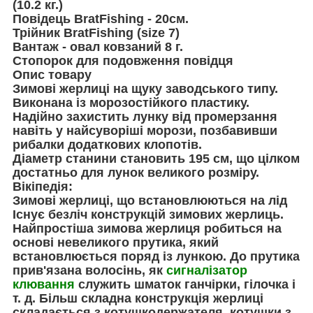
(10.2 кг.)
Повідець BratFishing - 20см.
Трійник BratFishing (size 7)
Вантаж - овал ковзаний 8 г.
Стопорок для подовження повідця
Опис товару
Зимові жерлиці на щуку заводського типу.
Виконана із морозостійкого пластику.
Надійно захистить лунку від промерзання
навіть у найсуворіші морози, позбавивши
рибалки додаткових клопотів.
Діаметр станини становить 195 см, що цілком
достатньо для лунок великого розміру.
Вікіпедія:
Зимові жерлиці, що встановлюються на лід
Існує безліч конструкцій зимових жерлиць.
Найпростіша зимова жерлиця робиться на
основі невеликого прутика, який
встановлюється поряд із лункою. До прутика
прив'язана волосінь, як
сигналізатор
клювання
служить шматок ганчірки, гілочка і
т. д. Більш складна конструкція жерлиці
складається з котушкодержателя, котушки з