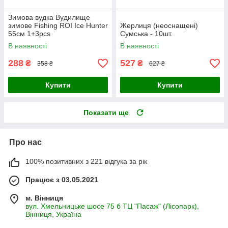
Зимова вудка Вудилище
зимове Fishing ROI Ice Hunter
Жерлиця (неоснащені)
55см 1+3pcs
Сумська - 10шт.
В наявності
В наявності
288
527
₴
₴
358 ₴
627 ₴
Купити
Купити
Показати ще
Про нас
100% позитивних з 221 відгука за рік
Працює з 03.05.2021
м. Вінниця
вул. Хмельницьке шосе 75 б ТЦ "Пасаж" (Лісопарк),
Вінниця, Україна