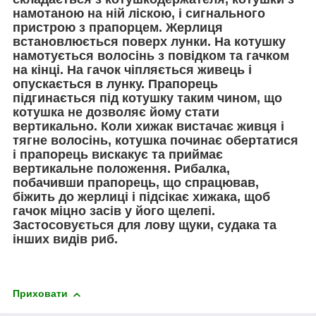
намотаною на ній ліскою, і сигнального
пристрою з прапорцем. Жерлиця
встановлюється поверх лунки. На котушку
намотується волосінь з повідком та гачком
на кінці. На гачок чіпляється живець і
опускається в лунку. Прапорець
підгинається під котушку таким чином, що
котушка не дозволяє йому стати
вертикально. Коли хижак вистачає живця і
тягне волосінь, котушка починає обертатися
і прапорець вискакує та приймає
вертикальне положення. Рибалка,
побачивши прапорець, що спрацював,
біжить до жерлиці і підсікає хижака, щоб
гачок міцно засів у його щелепі.
Застосовується для лову щуки, судака та
інших видів риб.
Приховати