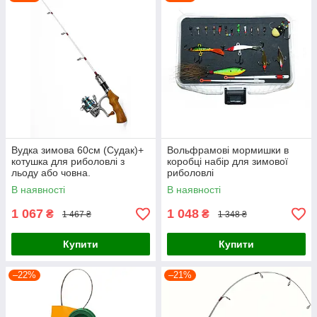
Вудка зимова 60см (Судак)+
Вольфрамові мормишки в
котушка для риболовлі з
коробці набір для зимової
льоду або човна.
риболовлі
В наявності
В наявності
1 067
1 048
₴
₴
1 467 ₴
1 348 ₴
Купити
Купити
–22%
–21%