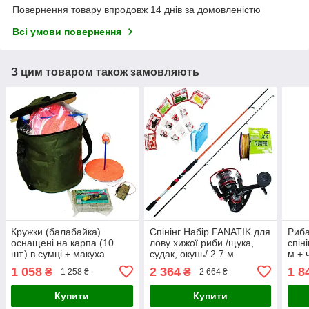
Повернення товару впродовж 14 днів за домовленістю
Всі умови повернення
З цим товаром також замовляють
Кружки (балабайка)
Спінінг Набір FANATIK для
Риба
оснащені на карпа (10
лову хижої риби /щука,
спін
шт.) в сумці + макуха
судак, окунь/ 2.7 м.
м + 
1 058
2 364
1 8
₴
₴
1 258 ₴
2 664 ₴
Купити
Купити