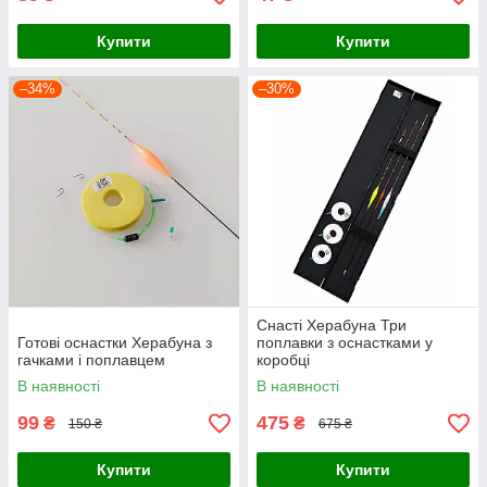
Купити
Купити
–34%
–30%
Снасті Херабуна Три
Готові оснастки Херабуна з
поплавки з оснастками у
гачками і поплавцем
коробці
В наявності
В наявності
99
475
₴
₴
150 ₴
675 ₴
Купити
Купити