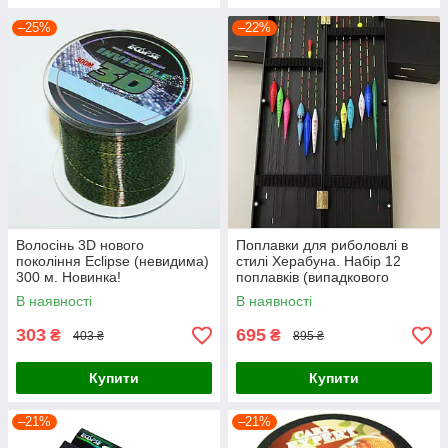
–25%
–22%
Волосінь 3D нового
Поплавки для риболовлі в
покоління Eclipse (невидима)
стилі Херабуна. Набір 12
300 м. Новинка!
поплавків (випадкового
кольору ваги та довжини) +
В наявності
В наявності
коробка
303
695
₴
₴
403 ₴
895 ₴
Купити
Купити
–21%
–21%