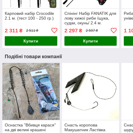
Карповий набір Crocodile
Спінінг Набір FANATIK для
Риба
2.1 м. (тест 100 - 250 гр.)
лову хижої риби /щука,
унів
судак, окунь/ 2.4 м.
2 311
2 297
1 1
₴
₴
2 511 ₴
2 597 ₴
Купити
Купити
Подібні товари компанії
Оснастка "Вбивця карася"
Снасть коропова
Снас
на дві великі крашені
Макушатник Ластівка
шур