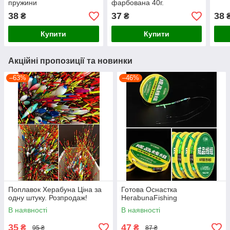
пружини
фарбована 40г.
38
37
38
₴
₴
Купити
Купити
Акційні пропозиції та новинки
–63%
–46%
Поплавок Херабуна Ціна за
Готова Оснастка
одну штуку. Розпродаж!
HerabunaFishing
В наявності
В наявності
35
47
₴
₴
95 ₴
87 ₴