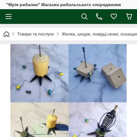
"Мрія рибалки" Магазин рибальського спорядження
Товари та послуги
Жилка, шнури, повідці,гачки, оснаще