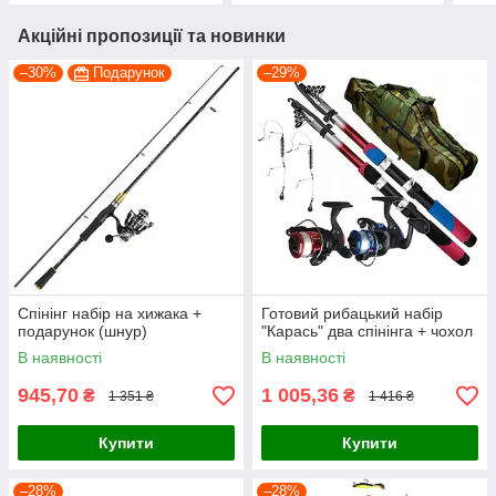
Акційні пропозиції та новинки
–30%
Подарунок
–29%
Спінінг набір на хижака +
Готовий рибацький набір
подарунок (шнур)
"Карась" два спінінга + чохол
В наявності
В наявності
945,70
1 005,36
₴
₴
1 351 ₴
1 416 ₴
Купити
Купити
–28%
–28%