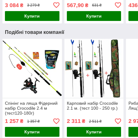
2.70 м
складний
3 084
567,90
436
₴
₴
3 279 ₴
631 ₴
Купити
Купити
Подібні товари компанії
Спінінг на ляща Фідерний
Карповий набір Crocodile
Риба
набір Croсodile 2.4 м
2.1 м. (тест 100 - 250 гр.)
Лящ
(тест120-180г)
1 257
2 311
2 9
₴
₴
1 357 ₴
2 511 ₴
Купити
Купити