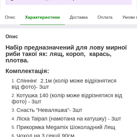
Опис
Характеристики
Доставка
Оплата
Умови 
Опис
Набір предназначений для лову мирної
риби такої як: лящ, короп, карась,
плотва.
Комплектація:
Спіннінг 2.1м (колір може відрізнятися
від фото)- 3шт
Котушка 140 (колір може відрізнятися від
фото) - 3шт
Снасть "Неваляшка"- 3шт
Ліска Taipan (намотана на катушку) - 3шт
Прикормка Megamix Шоколадний Лящ
Чохол на 3 секції 90см