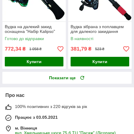
Вудка на далекий закид
Вудка зібрана з поплавцем
оснащена "Набір Kalipso"
для далекого закидання
Готово до відправки
В наявності
772,34
381,79
₴
₴
1 058 ₴
523 ₴
Купити
Купити
Показати ще
Про нас
100% позитивних з 220 відгуків за рік
Працює з 03.05.2021
м. Вінниця
вул. Хмельницьке шосе 75 б ТЦ "Пасаж" (Лісопарк),