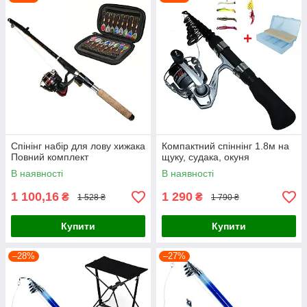
Спінінг набір для лову хижака
Компактний спіннінг 1.8м на
Повний комплект
щуку, судака, окуня
В наявності
В наявності
1 100,16
1 290
₴
₴
1 528 ₴
1 790 ₴
Купити
Купити
–28%
–27%