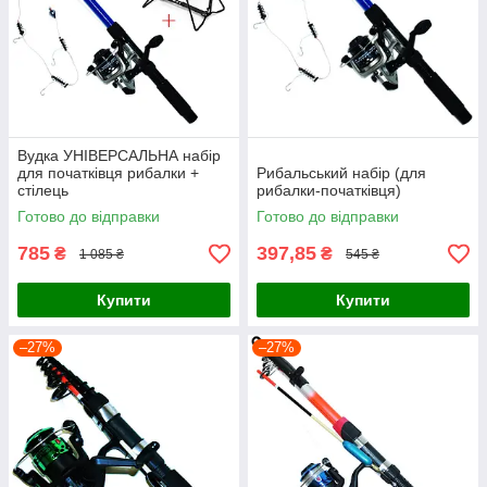
Вудка УНІВЕРСАЛЬНА набір
для початківця рибалки +
Рибальський набір (для
стілець
рибалки-початківця)
Готово до відправки
Готово до відправки
785
397,85
₴
₴
1 085 ₴
545 ₴
Купити
Купити
–27%
–27%