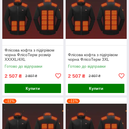
Флісова кофта з підігрівом
чорна ФлісоТерм розмір
Флісова кофта з підігрівом
XXXXL/4XL
чорна ФлісоТерм 3XL
Готово до відправки
Готово до відправки
2 507
2 507
₴
₴
2 807 ₴
2 807 ₴
Купити
Купити
–11%
–11%