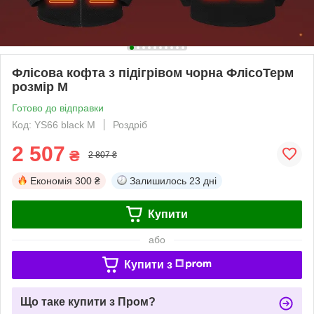
Флісова кофта з підігрівом чорна ФлісоТерм
розмір M
Готово до відправки
Код: YS66 black M
Роздріб
2 507
₴
2 807 ₴
Економія
300 ₴
Залишилось
23 дні
Купити
або
Купити з
Що таке купити з Пром?