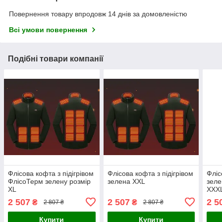
Повернення товару впродовж 14 днів за домовленістю
Всі умови повернення
Подібні товари компанії
Флісова кофта з підігрівом
Флісова кофта з підігрівом
Фліс
ФлісоТерм зелену розмір
зелена XXL
зеле
XL
XXX
2 507
2 507
2 5
₴
₴
2 807 ₴
2 807 ₴
Купити
Купити