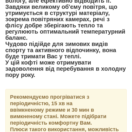
вологу, але ефективно відводить її
.
Завдяки великому об'єму повітря, що
утримується в структурі матеріалу,
зокрема повітряних камерах, речі з
флісу добре зберігають тепло та
регулюють оптимальний температурний
баланс.
Чудово підійде для зимових видів
спорту та активного відпочинку, вона
буде тримати Вас у теплі.
У цій кофті може отримувати
задоволення від перебування в холодну
пору року.
Рекомендуємо прогріватися з
періодичністю
, 15 хв на
ввімкненому
режиме и 30 мин в
вимкненому стані
. Можете підібрати
періодичність
комфортну Вам.
Плюси такого використання, можливість